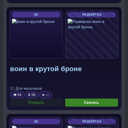
3D
РАЗВЕРТКА
воин в крутой броне
🧍‍♂️ Для мальчиков
👁 54
⬇ 58
★ —
Открыть
Скачать
3D
РАЗВЕРТКА