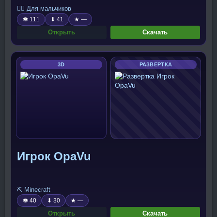
🧍‍♂️ Для мальчиков
👁 111
⬇ 41
★ —
Открыть
Скачать
3D
РАЗВЕРТКА
Игрок OpaVu
⛏️ Minecraft
👁 40
⬇ 30
★ —
Открыть
Скачать