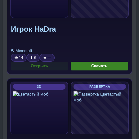
Игрок HaDra
⛏️ Minecraft
👁 14
⬇ 6
★ —
Открыть
Скачать
3D
РАЗВЕРТКА