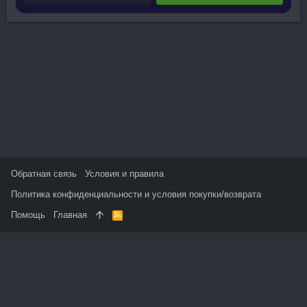
Обратная связь
Условия и правила
Политика конфиденциальности и условия покупки/возврата
Помощь
Главная
R
S
S
На данном сайте используются файлы cookie, чтобы
персонализировать контент и сохранить Ваш вход в систему,
если Вы зарегистрируетесь.
Продолжая использовать этот сайт, Вы соглашаетесь на
использование наших файлов cookie и принимаете
пользовательское соглашение и политику конфиденциальности.