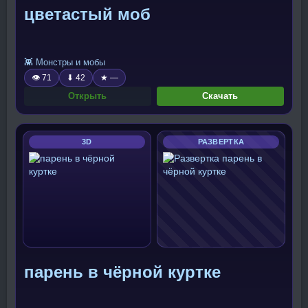
цветастый моб
👾 Монстры и мобы
👁 71
⬇ 42
★ —
Открыть
Скачать
3D
РАЗВЕРТКА
парень в чёрной куртке