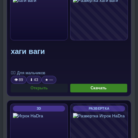
хаги ваги
🧍‍♂️ Для мальчиков
👁 89
⬇ 43
★ —
Открыть
Скачать
3D
РАЗВЕРТКА