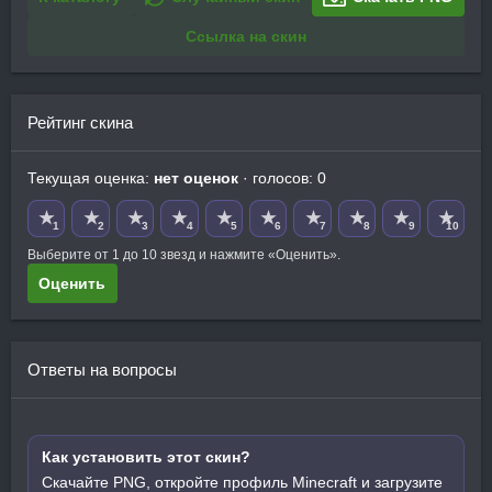
Ссылка на скин
Рейтинг скина
Текущая оценка:
нет оценок
· голосов: 0
★
★
★
★
★
★
★
★
★
★
1
2
3
4
5
6
7
8
9
10
Выберите от 1 до 10 звезд и нажмите «Оценить».
Оценить
Ответы на вопросы
Как установить этот скин?
Скачайте PNG, откройте профиль Minecraft и загрузите