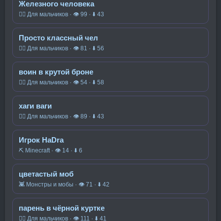
Железного человека
🧍‍♂️ Для мальчиков · 👁 99 · ⬇ 43
Просто классный чел
🧍‍♂️ Для мальчиков · 👁 81 · ⬇ 56
воин в крутой броне
🧍‍♂️ Для мальчиков · 👁 54 · ⬇ 58
хаги ваги
🧍‍♂️ Для мальчиков · 👁 89 · ⬇ 43
Игрок HaDra
⛏️ Minecraft · 👁 14 · ⬇ 6
цветастый моб
👾 Монстры и мобы · 👁 71 · ⬇ 42
парень в чёрной куртке
🧍‍♂️ Для мальчиков · 👁 111 · ⬇ 41