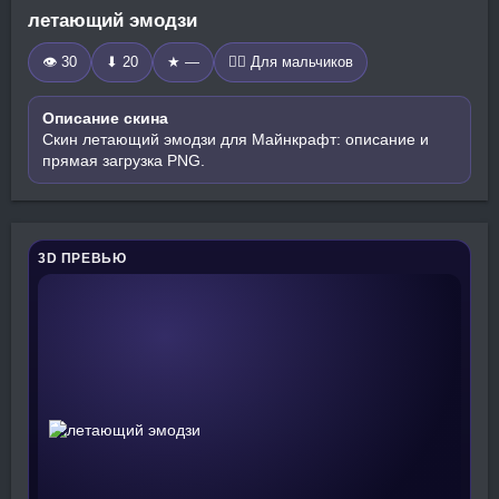
летающий эмодзи
👁 30
⬇ 20
★ —
🧍‍♂️ Для мальчиков
Описание скина
Скин летающий эмодзи для Майнкрафт: описание и
прямая загрузка PNG.
3D ПРЕВЬЮ