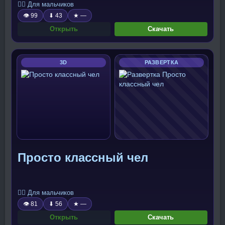
🧍‍♂️ Для мальчиков
👁 99
⬇ 43
★ —
Открыть
Скачать
3D
РАЗВЕРТКА
Просто классный чел
🧍‍♂️ Для мальчиков
👁 81
⬇ 56
★ —
Открыть
Скачать