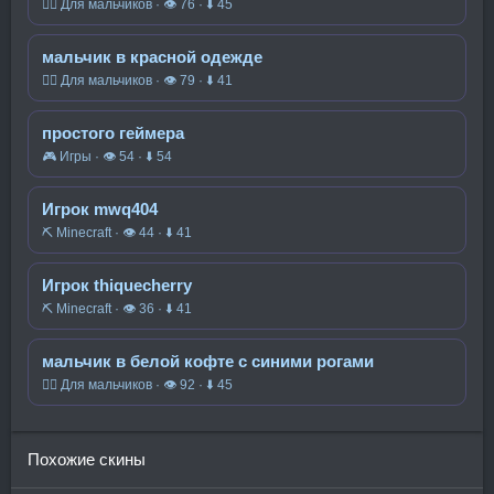
🧍‍♂️ Для мальчиков · 👁 76 · ⬇ 45
мальчик в красной одежде
🧍‍♂️ Для мальчиков · 👁 79 · ⬇ 41
простого геймера
🎮 Игры · 👁 54 · ⬇ 54
Игрок mwq404
⛏️ Minecraft · 👁 44 · ⬇ 41
Игрок thiquecherry
⛏️ Minecraft · 👁 36 · ⬇ 41
мальчик в белой кофте с синими рогами
🧍‍♂️ Для мальчиков · 👁 92 · ⬇ 45
Похожие скины