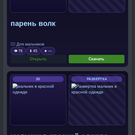
парень волк
🧍‍♂️ Для мальчиков
👁 76
⬇ 45
★ —
Открыть
Скачать
3D
РАЗВЕРТКА