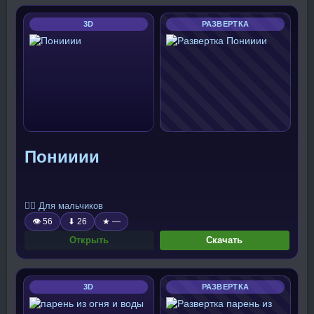
3D
РАЗВЕРТКА
Понииии
🧍‍♂️ Для мальчиков
👁 56
⬇ 26
★ —
Открыть
Скачать
3D
РАЗВЕРТКА