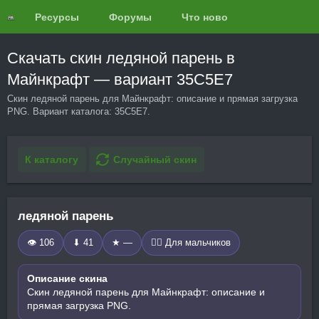
Ресурсы
Форумы
Что нового?
Обзоры
Скачать скин ледяной парень в
Майнкрафт — вариант 35C5E7
Скин ледяной парень для Майнкрафт: описание и прямая загрузка
PNG. Вариант каталога: 35C5E7.
К каталогу
Случайный скин
ледяной парень
👁 106
⬇ 41
★ —
🧍‍♂️ Для мальчиков
Описание скина
Скин ледяной парень для Майнкрафт: описание и
прямая загрузка PNG.