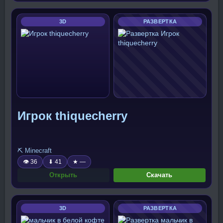
3D
РАЗВЕРТКА
Игрок thiquecherry
⛏️ Minecraft
👁 36
⬇ 41
★ —
Открыть
Скачать
3D
РАЗВЕРТКА