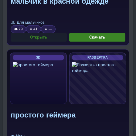
мальчик в красной одежде
🧍‍♂️ Для мальчиков
👁 79
⬇ 41
★ —
Открыть
Скачать
3D
РАЗВЕРТКА
простого геймера