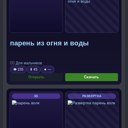
парень из огня и воды
🧍‍♂️ Для мальчиков
👁 155
⬇ 45
★ —
Открыть
Скачать
3D
РАЗВЕРТКА