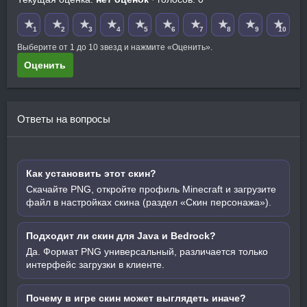
★
★
★
★
★
★
★
★
★
★
1
2
3
4
5
6
7
8
9
10
Выберите от 1 до 10 звезд и нажмите «Оценить».
Оценить
Ответы на вопросы
Как установить этот скин?
Скачайте PNG, откройте профиль Minecraft и загрузите
файл в настройках скина (раздел «Скин персонажа»).
Подходит ли скин для Java и Bedrock?
Да. Формат PNG универсальный, различается только
интерфейс загрузки в клиенте.
Почему в игре скин может выглядеть иначе?