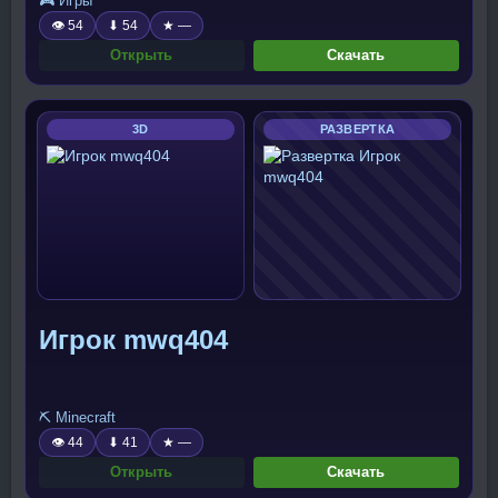
🎮 Игры
👁 54
⬇ 54
★ —
Открыть
Скачать
3D
РАЗВЕРТКА
Игрок mwq404
⛏️ Minecraft
👁 44
⬇ 41
★ —
Открыть
Скачать