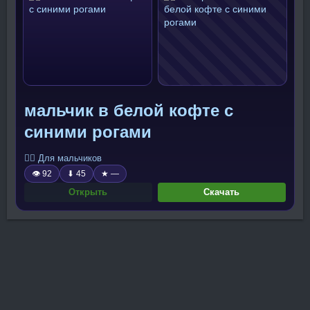
мальчик в белой кофте с
синими рогами
🧍‍♂️ Для мальчиков
👁 92
⬇ 45
★ —
Открыть
Скачать