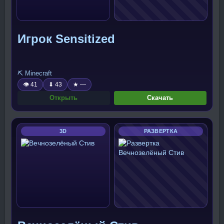
Игрок Sensitized
⛏️ Minecraft
👁 41
⬇ 43
★ —
Открыть
Скачать
3D
РАЗВЕРТКА