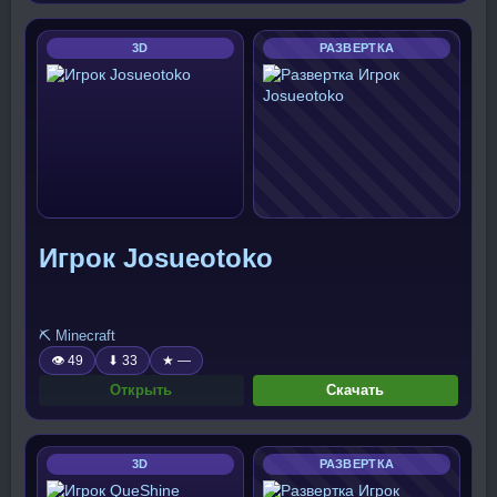
3D
РАЗВЕРТКА
Игрок Josueotoko
⛏️ Minecraft
👁 49
⬇ 33
★ —
Открыть
Скачать
3D
РАЗВЕРТКА