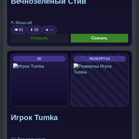
Вечнозелёный Стив
⛏️ Minecraft
👁 61
⬇ 39
★ —
Открыть
Скачать
3D
РАЗВЕРТКА
Игрок Tumka