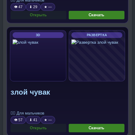
🧍‍♂️ Для мальчиков
👁 47
⬇ 29
★ —
Открыть
Скачать
3D
РАЗВЕРТКА
злой чувак
🧍‍♂️ Для мальчиков
👁 57
⬇ 41
★ —
Открыть
Скачать