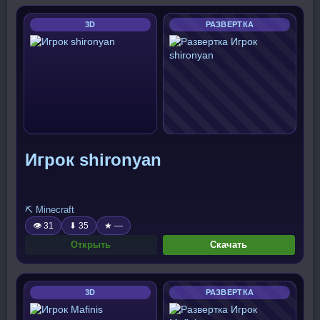
3D
РАЗВЕРТКА
Игрок shironyan
⛏️ Minecraft
👁 31
⬇ 35
★ —
Открыть
Скачать
3D
РАЗВЕРТКА