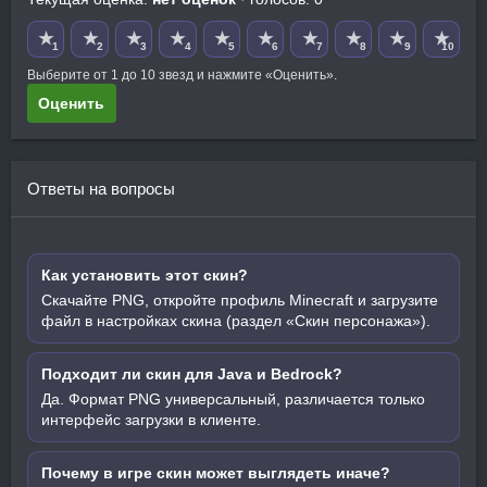
★
★
★
★
★
★
★
★
★
★
1
2
3
4
5
6
7
8
9
10
Выберите от 1 до 10 звезд и нажмите «Оценить».
Оценить
Ответы на вопросы
Как установить этот скин?
Скачайте PNG, откройте профиль Minecraft и загрузите
файл в настройках скина (раздел «Скин персонажа»).
Подходит ли скин для Java и Bedrock?
Да. Формат PNG универсальный, различается только
интерфейс загрузки в клиенте.
Почему в игре скин может выглядеть иначе?