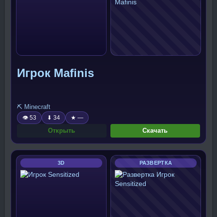
Игрок Mafinis
⛏️ Minecraft
👁 53
⬇ 34
★ —
Открыть
Скачать
3D
РАЗВЕРТКА