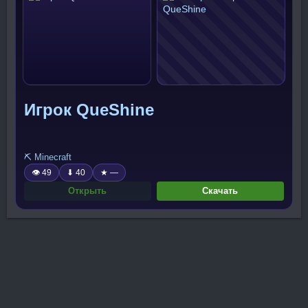
Игрок QueShine
⛏️ Minecraft
👁 49
⬇ 40
★ —
Открыть
Скачать