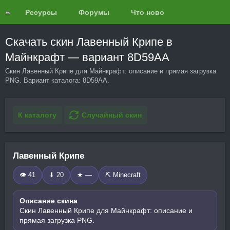
Ресурсы
Форумы
Что нового?
Обзоры
Скачать скин Лавенный Крипе в
Майнкрафт — вариант 8D59AA
Скин Лавенный Крипе для Майнкрафт: описание и прямая загрузка
PNG. Вариант каталога: 8D59AA.
К каталогу
Случайный скин
Лавенный Крипе
👁 41
⬇ 20
★ —
⛏️ Minecraft
Описание скина
Скин Лавенный Крипе для Майнкрафт: описание и
прямая загрузка PNG.