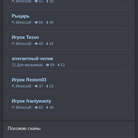
⛏️ Minecraft · 👁 41 · ⬇ 36
Рыцарь
⛏️ Minecraft · 👁 66 · ⬇ 45
Игрок Tesso
⛏️ Minecraft · 👁 40 · ⬇ 42
элегантный челик
🧍‍♂️ Для мальчиков · 👁 66 · ⬇ 52
Игрок Rexion03
⛏️ Minecraft · 👁 37 · ⬇ 23
Игрок fractywacty
⛏️ Minecraft · 👁 65 · ⬇ 48
Похожие скины