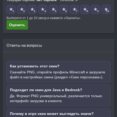
★
★
★
★
★
★
★
★
★
★
1
2
3
4
5
6
7
8
9
10
Выберите от 1 до 10 звезд и нажмите «Оценить».
Оценить
Ответы на вопросы
Как установить этот скин?
Скачайте PNG, откройте профиль Minecraft и загрузите
файл в настройках скина (раздел «Скин персонажа»).
Подходит ли скин для Java и Bedrock?
Да. Формат PNG универсальный, различается только
интерфейс загрузки в клиенте.
Почему в игре скин может выглядеть иначе?