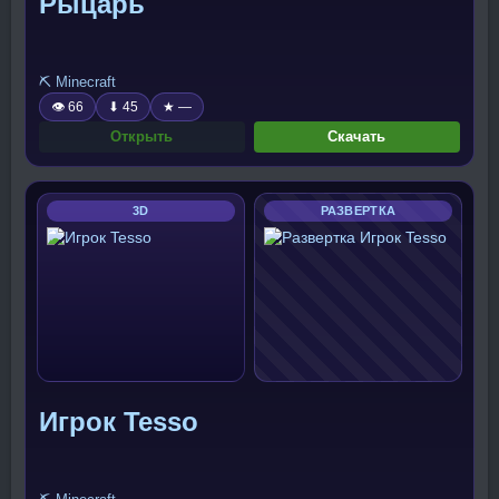
Рыцарь
⛏️ Minecraft
👁 66
⬇ 45
★ —
Открыть
Скачать
3D
РАЗВЕРТКА
Игрок Tesso