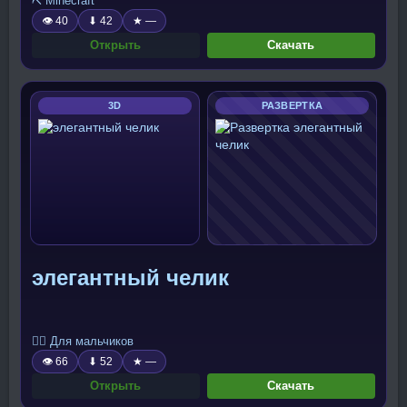
⛏️ Minecraft
👁 40
⬇ 42
★ —
Открыть
Скачать
3D
РАЗВЕРТКА
элегантный челик
🧍‍♂️ Для мальчиков
👁 66
⬇ 52
★ —
Открыть
Скачать