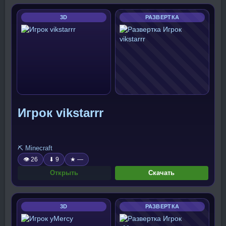
3D
РАЗВЕРТКА
Игрок vikstarrr
⛏️ Minecraft
👁 26
⬇ 9
★ —
Открыть
Скачать
3D
РАЗВЕРТКА