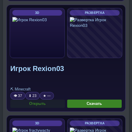
3D
РАЗВЕРТКА
Игрок Rexion03
⛏️ Minecraft
👁 37
⬇ 23
★ —
Открыть
Скачать
3D
РАЗВЕРТКА