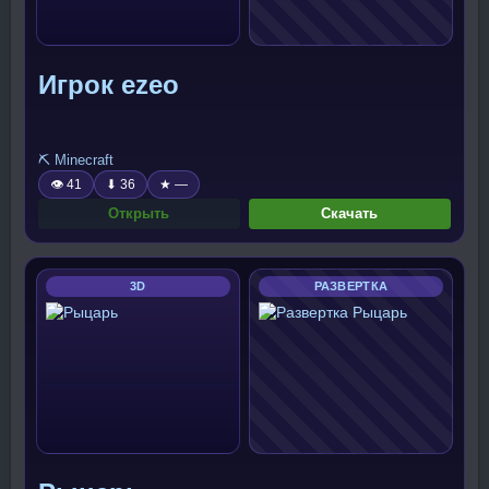
Игрок ezeo
⛏️ Minecraft
👁 41
⬇ 36
★ —
Открыть
Скачать
3D
РАЗВЕРТКА