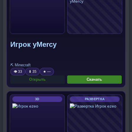
Игрок yMercy
⛏️ Minecraft
👁 33
⬇ 35
★ —
Открыть
Скачать
3D
РАЗВЕРТКА