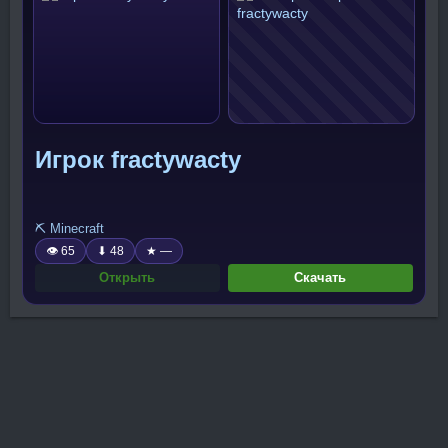
Игрок fractywacty
⛏️ Minecraft
👁 65
⬇ 48
★ —
Открыть
Скачать