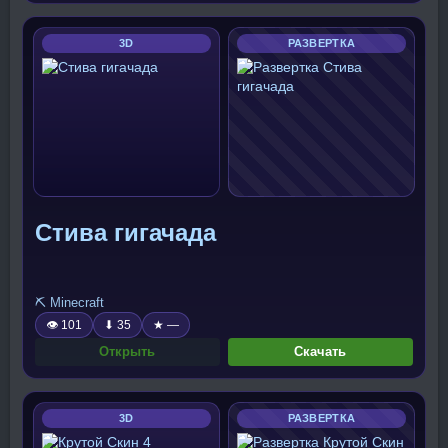
3D
РАЗВЕРТКА
Стива гигачада
⛏️ Minecraft
👁 101
⬇ 35
★ —
Открыть
Скачать
3D
РАЗВЕРТКА