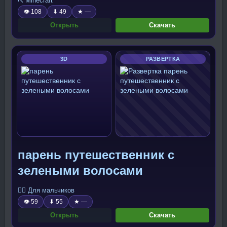
⛏️ Minecraft
👁 108
⬇ 49
★ —
Открыть
Скачать
3D
РАЗВЕРТКА
парень путешественник с
зелеными волосами
🧍‍♂️ Для мальчиков
👁 59
⬇ 55
★ —
Открыть
Скачать