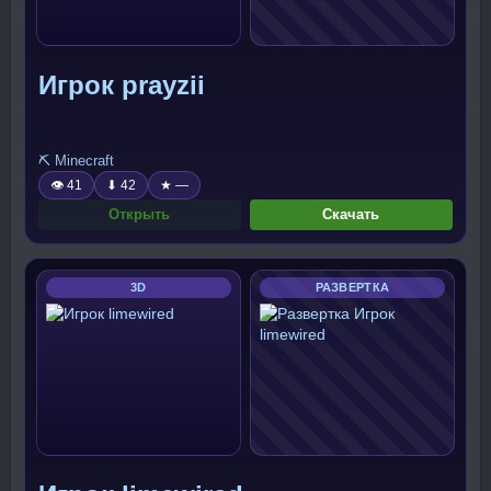
Игрок prayzii
⛏️ Minecraft
👁 41
⬇ 42
★ —
Открыть
Скачать
3D
РАЗВЕРТКА