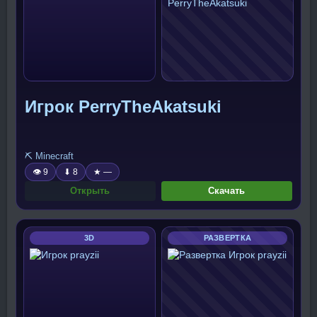
Игрок PerryTheAkatsuki
⛏️ Minecraft
👁 9
⬇ 8
★ —
Открыть
Скачать
3D
РАЗВЕРТКА