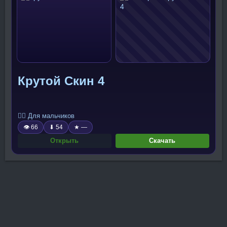
Крутой Скин 4
🧍‍♂️ Для мальчиков
👁 66
⬇ 54
★ —
Открыть
Скачать