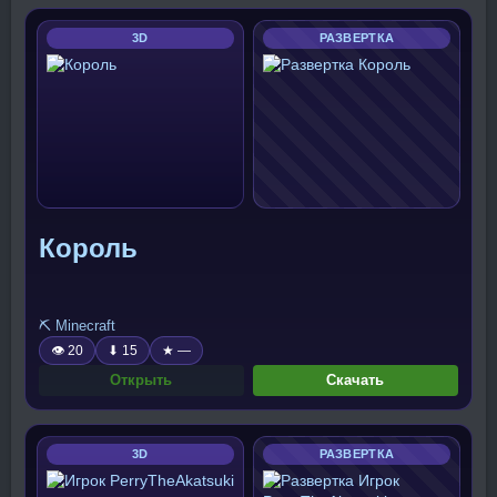
3D
РАЗВЕРТКА
Король
⛏️ Minecraft
👁 20
⬇ 15
★ —
Открыть
Скачать
3D
РАЗВЕРТКА