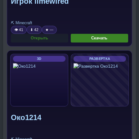
Игрок limewired
⛏️ Minecraft
👁 41
⬇ 42
★ —
Открыть
Скачать
3D
РАЗВЕРТКА
Око1214