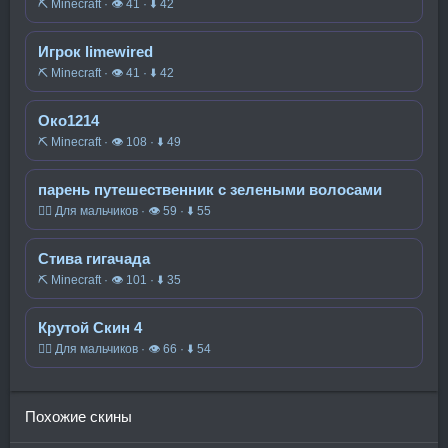
⛏️ Minecraft · 👁 41 · ⬇ 42
Игрок limewired
⛏️ Minecraft · 👁 41 · ⬇ 42
Око1214
⛏️ Minecraft · 👁 108 · ⬇ 49
парень путешественник с зелеными волосами
🧍‍♂️ Для мальчиков · 👁 59 · ⬇ 55
Стива гигачада
⛏️ Minecraft · 👁 101 · ⬇ 35
Крутой Скин 4
🧍‍♂️ Для мальчиков · 👁 66 · ⬇ 54
Похожие скины