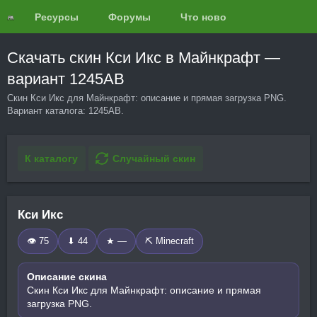
Ресурсы
Форумы
Что нового?
Обзоры
Скачать скин Кси Икс в Майнкрафт —
вариант 1245AB
Скин Кси Икс для Майнкрафт: описание и прямая загрузка PNG.
Вариант каталога: 1245AB.
К каталогу
Случайный скин
Кси Икс
👁 75
⬇ 44
★ —
⛏️ Minecraft
Описание скина
Скин Кси Икс для Майнкрафт: описание и прямая
загрузка PNG.