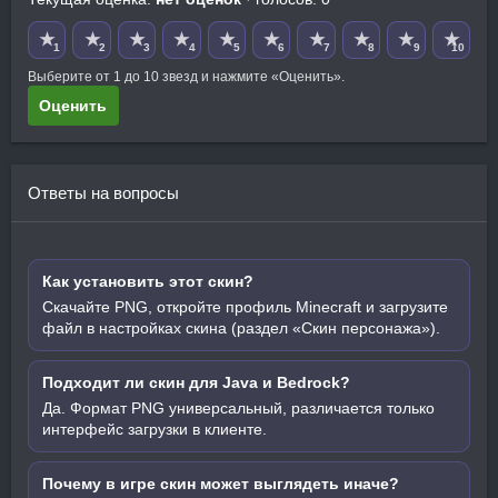
★
★
★
★
★
★
★
★
★
★
1
2
3
4
5
6
7
8
9
10
Выберите от 1 до 10 звезд и нажмите «Оценить».
Оценить
Ответы на вопросы
Как установить этот скин?
Скачайте PNG, откройте профиль Minecraft и загрузите
файл в настройках скина (раздел «Скин персонажа»).
Подходит ли скин для Java и Bedrock?
Да. Формат PNG универсальный, различается только
интерфейс загрузки в клиенте.
Почему в игре скин может выглядеть иначе?