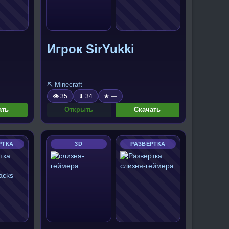
Игрок SirYukki
⛏️ Minecraft
👁 35
⬇ 34
★ —
ать
Открыть
Скачать
РТКА
3D
РАЗВЕРТКА