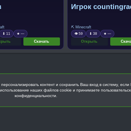
в
Игрок countingra
aft
⛏️ Minecraft
⬇ 11
★ —
👁 59
⬇ 38
★ —
крыть
Скачать
Открыть
Скач
персонализировать контент и сохранить Ваш вход в систему, если 
а использование наших файлов cookie и принимаете пользовательс
конфиденциальности.
Обратная связь
Условия и правила
Политика конфиденциальнос