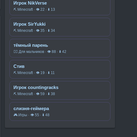
Игрок NikVerse
⛏️ Minecraft · 👁 22 · ⬇ 13
Игрок SirYukki
⛏️ Minecraft · 👁 35 · ⬇ 34
тёмный парень
🧍‍♂️ Для мальчиков · 👁 88 · ⬇ 42
Стив
⛏️ Minecraft · 👁 19 · ⬇ 11
Игрок countingracks
⛏️ Minecraft · 👁 59 · ⬇ 38
слизня-геймера
🎮 Игры · 👁 55 · ⬇ 48