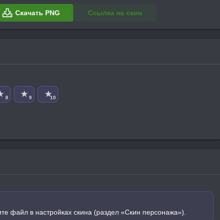
Скачать PNG
Ссылка на скин
★
★
★
8
9
10
ите файл в настройках скина (раздел «Скин персонажа»).