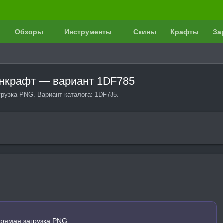
Обзоры
Инструменты
Скины
Крафты
За
йнкрафт — вариант 1DF785
грузка PNG. Вариант каталога: 1DF785.
прямая загрузка PNG.