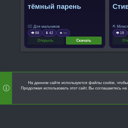
тёмный парень
Сти
🧍‍♂️ Для мальчиков
⛏️ Minecr
👁 88
⬇ 42
★ —
👁 19
Открыть
Скачать
От
На данном сайте используются файлы cookie, чтобы 
Продолжая использовать этот сайт, Вы соглашаетесь н