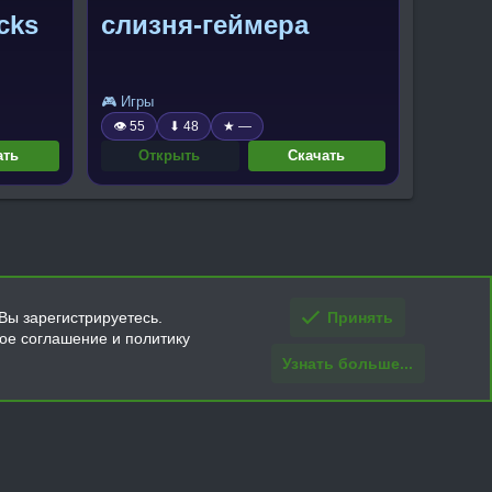
cks
слизня-геймера
🎮 Игры
👁 55
⬇ 48
★ —
ать
Открыть
Скачать
Вы зарегистрируетесь.
Принять
кое соглашение и политику
Узнать больше...
ти и условия покупки/возврата
Помощь
Главная
R
S
S