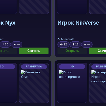
к Nyx
Игрок NikVerse
aft
⛏️ Minecraft
⬇ 30
★ —
👁 22
⬇ 13
★ —
крыть
Скачать
Открыть
Скач
3D
РАЗВЕРТКА
3D
РАЗВЕ