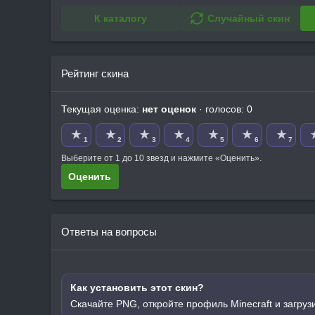
К каталогу
Случайный скин
Рейтинг скина
Текущая оценка:
нет оценок
· голосов: 0
★
★
★
★
★
★
★
1
2
3
4
5
6
7
Выберите от 1 до 10 звезд и нажмите «Оценить».
Оценить
Ответы на вопросы
Как установить этот скин?
Скачайте PNG, откройте профиль Minecraft и загруз