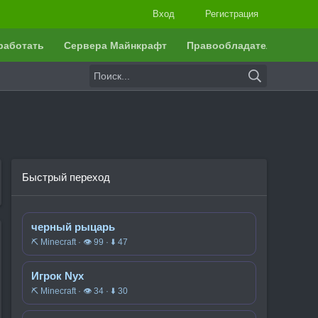
Вход
Регистрация
работать
Сервера Майнкрафт
Правообладателям
Быстрый переход
черный рыцарь
⛏️ Minecraft · 👁 99 · ⬇ 47
Игрок Nyx
⛏️ Minecraft · 👁 34 · ⬇ 30