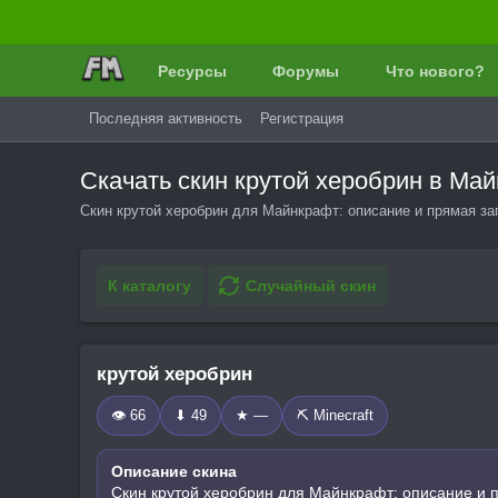
Ресурсы
Форумы
Что нового?
Последняя активность
Регистрация
Скачать скин крутой херобрин в Ма
Скин крутой херобрин для Майнкрафт: описание и прямая за
К каталогу
Случайный скин
крутой херобрин
👁 66
⬇ 49
★ —
⛏️ Minecraft
Описание скина
Скин крутой херобрин для Майнкрафт: описание и 