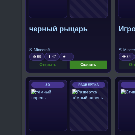
черный рыцарь
Игро
⛏️ Minecraft
⛏️ Minecr
👁 99
⬇ 47
★ —
👁 34
Открыть
Скачать
От
3D
РАЗВЕРТКА