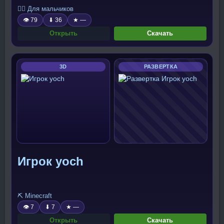
🧍‍♂️ Для мальчиков
👁 79
⬇ 36
★ —
Открыть
Скачать
3D
РАЗВЕРТКА
Игрок yoch
⛏️ Minecraft
👁 7
⬇ 7
★ —
Открыть
Скачать