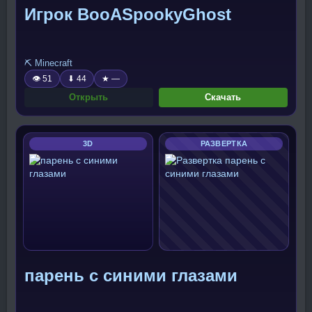
Игрок BooASpookyGhost
⛏️ Minecraft
👁 51
⬇ 44
★ —
Открыть
Скачать
3D
РАЗВЕРТКА
парень с синими глазами