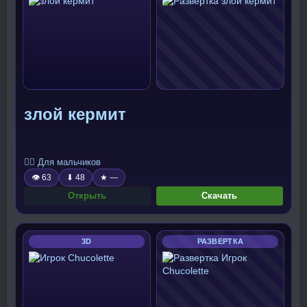
злой кермит
🧍‍♂️ Для мальчиков
👁 63
⬇ 48
★ —
Открыть
Скачать
3D
РАЗВЕРТКА