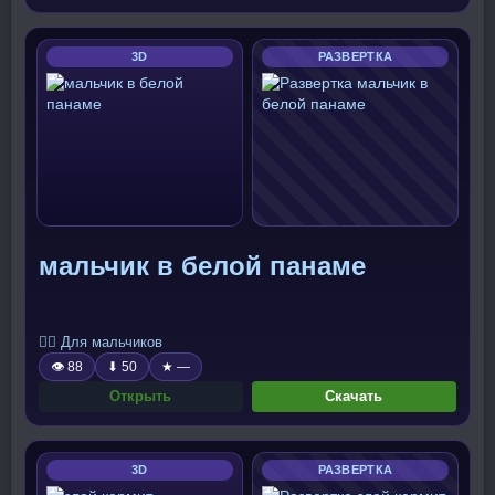
3D
РАЗВЕРТКА
мальчик в белой панаме
🧍‍♂️ Для мальчиков
👁 88
⬇ 50
★ —
Открыть
Скачать
3D
РАЗВЕРТКА