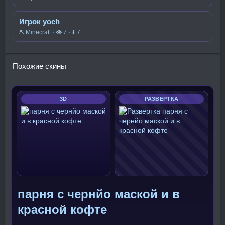
Игрок yoch
⛏️ Minecraft · 👁 7 · ⬇ 7
Похожие скины
3D
РАЗВЕРТКА
парня с чернйо маской и в
красной кофте