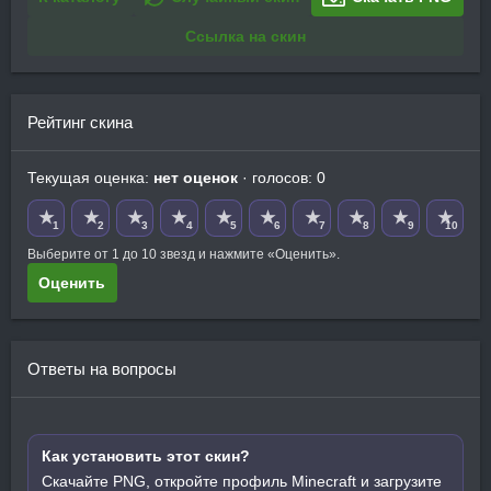
Ссылка на скин
Рейтинг скина
Текущая оценка:
нет оценок
· голосов: 0
★
★
★
★
★
★
★
★
★
★
1
2
3
4
5
6
7
8
9
10
Выберите от 1 до 10 звезд и нажмите «Оценить».
Оценить
Ответы на вопросы
Как установить этот скин?
Скачайте PNG, откройте профиль Minecraft и загрузите