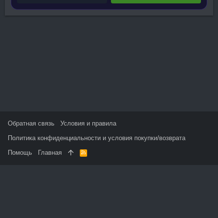
Обратная связь
Условия и правила
Политика конфиденциальности и условия покупки/возврата
Помощь
Главная
R
S
S
На данном сайте используются файлы cookie, чтобы
персонализировать контент и сохранить Ваш вход в систему,
если Вы зарегистрируетесь.
Продолжая использовать этот сайт, Вы соглашаетесь на
использование наших файлов cookie и принимаете
пользовательское соглашение и политику конфиденциальности.