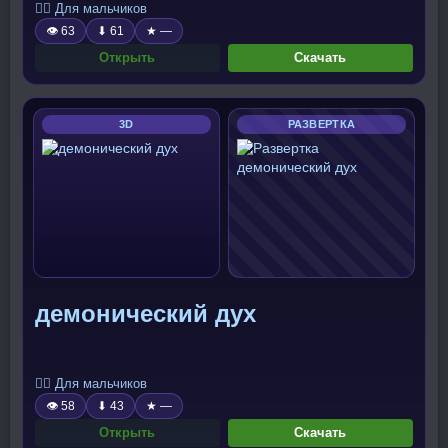
🧍‍♂️ Для мальчиков
👁 63
⬇ 61
★ —
Открыть
Скачать
3D
РАЗВЕРТКА
демонический дух
🧍‍♂️ Для мальчиков
👁 58
⬇ 43
★ —
Открыть
Скачать