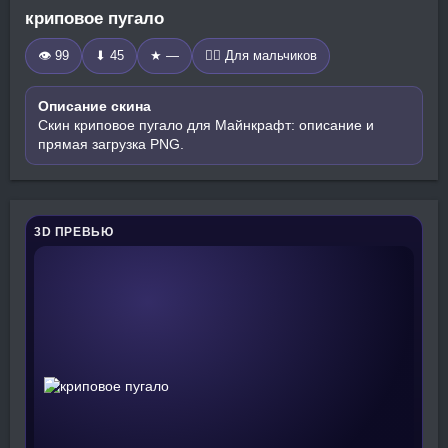
криповое пугало
👁 99
⬇ 45
★ —
🧍‍♂️ Для мальчиков
Описание скина
Скин криповое пугало для Майнкрафт: описание и
прямая загрузка PNG.
3D ПРЕВЬЮ