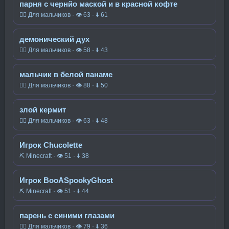
парня с чернйо маской и в красной кофте
🧍‍♂️ Для мальчиков · 👁 63 · ⬇ 61
демонический дух
🧍‍♂️ Для мальчиков · 👁 58 · ⬇ 43
мальчик в белой панаме
🧍‍♂️ Для мальчиков · 👁 88 · ⬇ 50
злой кермит
🧍‍♂️ Для мальчиков · 👁 63 · ⬇ 48
Игрок Chucolette
⛏️ Minecraft · 👁 51 · ⬇ 38
Игрок BooASpookyGhost
⛏️ Minecraft · 👁 51 · ⬇ 44
парень с синими глазами
🧍‍♂️ Для мальчиков · 👁 79 · ⬇ 36