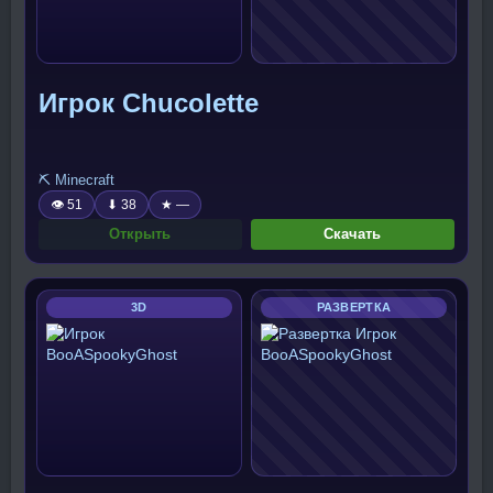
Игрок Chucolette
⛏️ Minecraft
👁 51
⬇ 38
★ —
Открыть
Скачать
3D
РАЗВЕРТКА