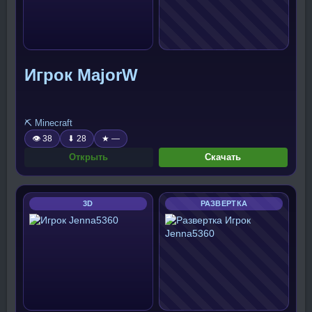
Игрок MajorW
⛏️ Minecraft
👁 38
⬇ 28
★ —
Открыть
Скачать
3D
РАЗВЕРТКА