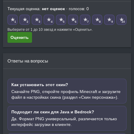
Текущая оценка:
нет оценок
· голосов: 0
★
★
★
★
★
★
★
★
★
★
1
2
3
4
5
6
7
8
9
10
Выберите от 1 до 10 звезд и нажмите «Оценить».
Оценить
Ответы на вопросы
Как установить этот скин?
Скачайте PNG, откройте профиль Minecraft и загрузите
файл в настройках скина (раздел «Скин персонажа»).
Подходит ли скин для Java и Bedrock?
Да. Формат PNG универсальный, различается только
интерфейс загрузки в клиенте.