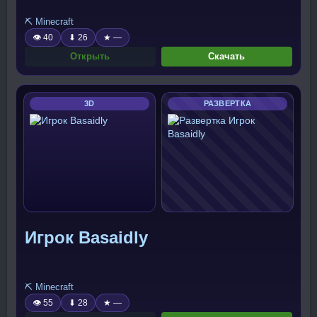
⛏️ Minecraft
👁 40
⬇ 26
★ —
Открыть
Скачать
3D
РАЗВЕРТКА
Игрок Basaidly
⛏️ Minecraft
👁 55
⬇ 28
★ —