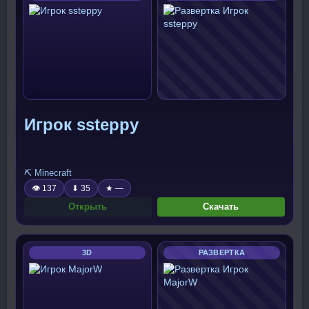
Игрок ssteppy
⛏️ Minecraft
👁 137
⬇ 35
★ —
Открыть
Скачать
3D
РАЗВЕРТКА