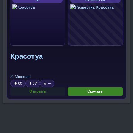
Красотуа
⛏️ Minecraft
👁 60
⬇ 37
★ —
Открыть
Скачать