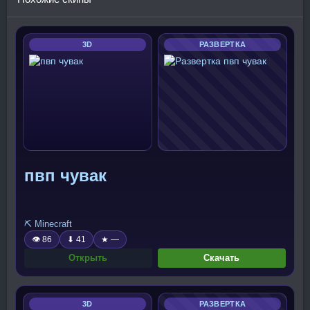
3D
РАЗВЕРТКА
пвп чувак
⛏️ Minecraft
👁 86
⬇ 41
★ —
Открыть
Скачать
3D
РАЗВЕРТКА