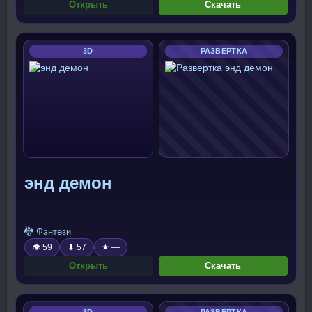
Открыть
Скачать
3D
РАЗВЕРТКА
энд демон
🐉 Фэнтези
👁 59
⬇ 57
★ —
Открыть
Скачать
3D
РАЗВЕРТКА