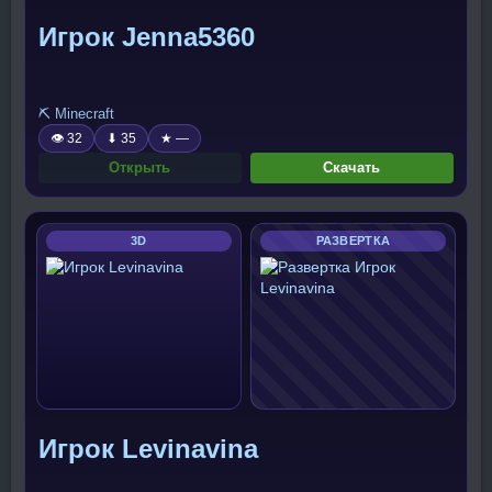
Игрок Jenna5360
⛏️ Minecraft
👁 32
⬇ 35
★ —
Открыть
Скачать
3D
РАЗВЕРТКА
Игрок Levinavina