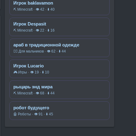
Игрок baklavamon
⛏️ Minecraft · 👁 42 · ⬇ 40
Игрок Despasit
⛏️ Minecraft · 👁 22 · ⬇ 16
араб в традиционной одежде
🧍‍♂️ Для мальчиков · 👁 62 · ⬇ 44
Игрок Lucario
🎮 Игры · 👁 19 · ⬇ 10
рыцарь энд мира
⛏️ Minecraft · 👁 68 · ⬇ 44
робот будущего
🤖 Роботы · 👁 91 · ⬇ 45