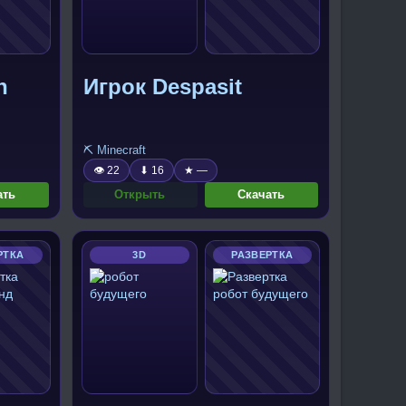
n
Игрок Despasit
⛏️ Minecraft
👁 22
⬇ 16
★ —
ать
Открыть
Скачать
РТКА
3D
РАЗВЕРТКА