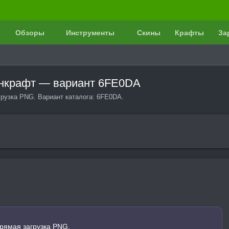
Обзоры
Инструменты
Скины
Крафты
За
айнкрафт — вариант 6FE0DA
грузка PNG. Вариант каталога: 6FE0DA.
рямая загрузка PNG.