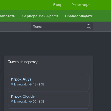
Вход
Регистрация
работать
Сервера Майнкрафт
Правообладателям
Быстрый переход
Игрок Auys
⛏️ Minecraft · 👁 41 · ⬇ 38
Игрок Clcudy
⛏️ Minecraft · 👁 50 · ⬇ 38