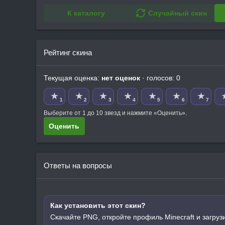
К каталогу
Случайный скин
Рейтинг скина
Текущая оценка:
нет оценок
· голосов: 0
★
★
★
★
★
★
★
1
2
3
4
5
6
7
Выберите от 1 до 10 звезд и нажмите «Оценить».
Оценить
Ответы на вопросы
Как установить этот скин?
Скачайте PNG, откройте профиль Minecraft и загруз