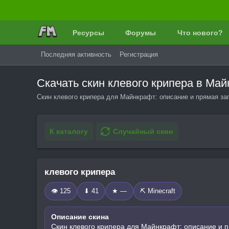
Ресурсы
Форумы
Что нового?
Последняя активность
Регистрация
Скачать скин клевого крипера в М
Скин клевого крипера для Майнкрафт: описание и прямая за
К каталогу
Случайный скин
клевого крипера
👁 125
⬇ 41
★ —
⛏️ Minecraft
Описание скина
Скин клевого крипера для Майнкрафт: описание и п