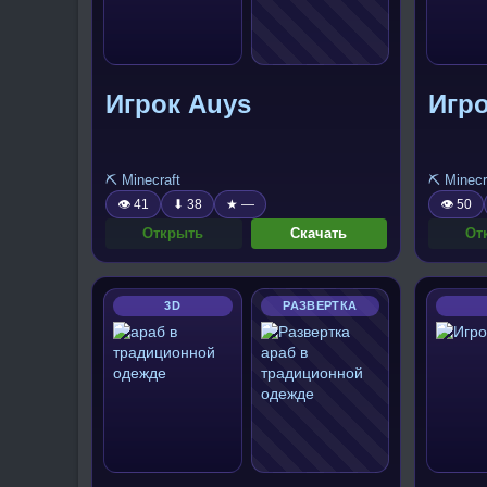
Игрок Auys
Игро
⛏️ Minecraft
⛏️ Minecr
👁 41
⬇ 38
★ —
👁 50
Открыть
Скачать
От
3D
РАЗВЕРТКА