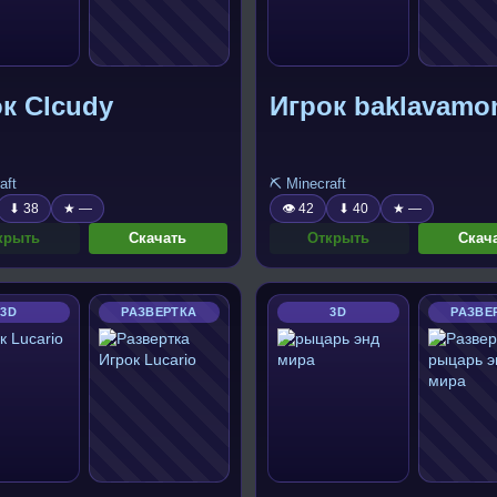
к Clcudy
Игрок baklavamo
aft
⛏️ Minecraft
⬇ 38
★ —
👁 42
⬇ 40
★ —
крыть
Скачать
Открыть
Скач
3D
РАЗВЕРТКА
3D
РАЗВЕ