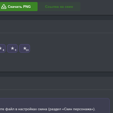
Скачать PNG
Ссылка на скин
★
★
★
8
9
10
ите файл в настройках скина (раздел «Скин персонажа»).