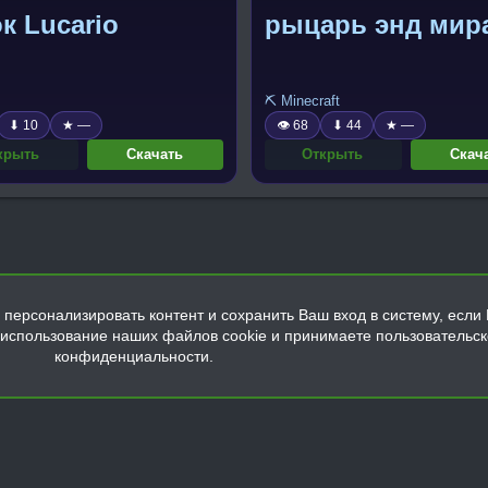
к Lucario
рыцарь энд мир
⛏️ Minecraft
⬇ 10
★ —
👁 68
⬇ 44
★ —
крыть
Скачать
Открыть
Скач
персонализировать контент и сохранить Ваш вход в систему, если 
а использование наших файлов cookie и принимаете пользовательс
конфиденциальности.
Обратная связь
Условия и правила
Политика конфиденциальнос