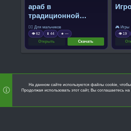
араб в
Игро
традиционной
одежде
🧍‍♂️ Для мальчиков
🎮 Игры
👁 62
⬇ 44
★ —
👁 19
Открыть
Скачать
От
На данном сайте используются файлы cookie, чтобы 
Продолжая использовать этот сайт, Вы соглашаетесь н