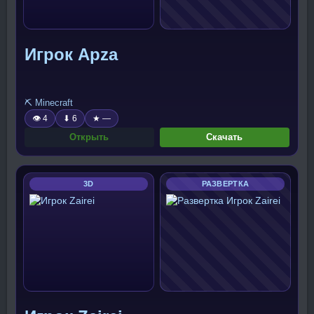
Игрок Apza
⛏️ Minecraft
👁 4
⬇ 6
★ —
Открыть
Скачать
3D
РАЗВЕРТКА