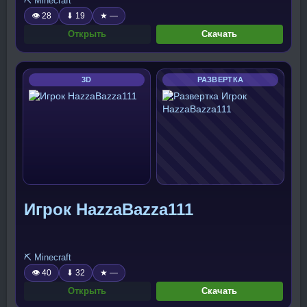
⛏️ Minecraft
👁 28
⬇ 19
★ —
Открыть
Скачать
3D
РАЗВЕРТКА
Игрок HazzaBazza111
⛏️ Minecraft
👁 40
⬇ 32
★ —
Открыть
Скачать