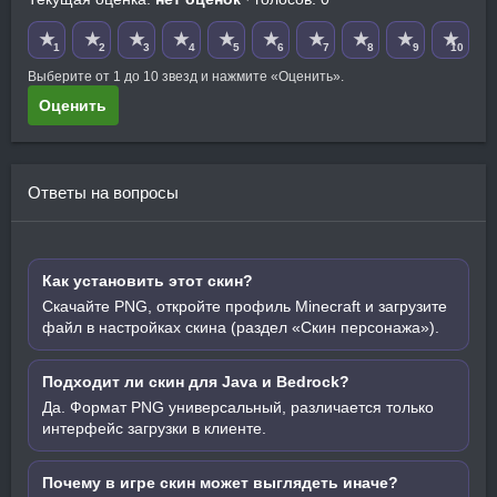
★
★
★
★
★
★
★
★
★
★
1
2
3
4
5
6
7
8
9
10
Выберите от 1 до 10 звезд и нажмите «Оценить».
Оценить
Ответы на вопросы
Как установить этот скин?
Скачайте PNG, откройте профиль Minecraft и загрузите
файл в настройках скина (раздел «Скин персонажа»).
Подходит ли скин для Java и Bedrock?
Да. Формат PNG универсальный, различается только
интерфейс загрузки в клиенте.
Почему в игре скин может выглядеть иначе?