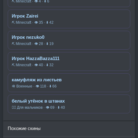
⛏️ Minecraft · 👁 4 · ⬇ 6
Игрок Zairei
⛏️ Minecraft · 👁 35 · ⬇ 42
Игрок nezuko0
⛏️ Minecraft · 👁 28 · ⬇ 19
Игрок HazzaBazza111
⛏️ Minecraft · 👁 40 · ⬇ 32
камуфляж из листьев
🪖 Военные · 👁 118 · ⬇ 66
белый утёнок в штанах
🧍‍♂️ Для мальчиков · 👁 69 · ⬇ 40
Похожие скины