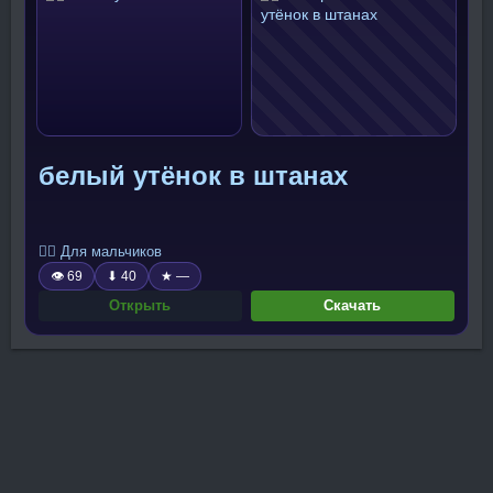
белый утёнок в штанах
🧍‍♂️ Для мальчиков
👁 69
⬇ 40
★ —
Открыть
Скачать