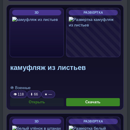
3D
РАЗВЕРТКА
камуфляж из листьев
🪖 Военные
👁 118
⬇ 66
★ —
Открыть
Скачать
3D
РАЗВЕРТКА