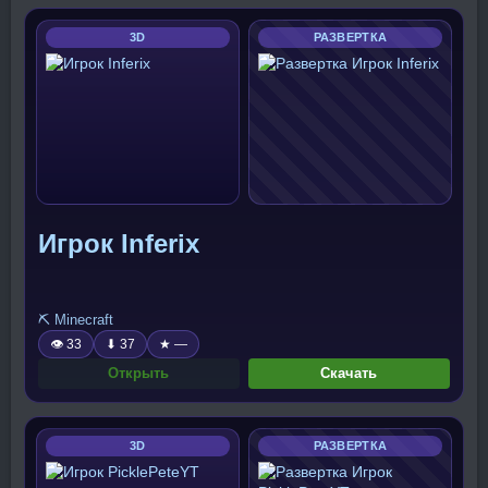
3D
РАЗВЕРТКА
Игрок Inferix
⛏️ Minecraft
👁 33
⬇ 37
★ —
Открыть
Скачать
3D
РАЗВЕРТКА