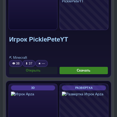
Игрок PicklePeteYT
⛏️ Minecraft
👁 38
⬇ 37
★ —
Открыть
Скачать
3D
РАЗВЕРТКА