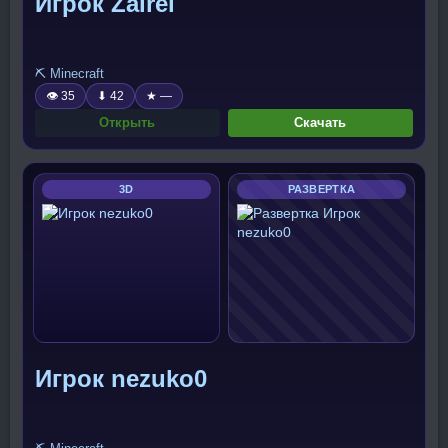
Игрок Zairei
⛏️ Minecraft
👁 35
⬇ 42
★ —
Открыть
Скачать
3D
РАЗВЕРТКА
Игрок nezuko0