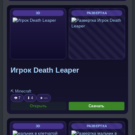
3D
РАЗВЕРТКА
Игрок Death Leaper
⛏️ Minecraft
👁 7
⬇ 4
★ —
Открыть
Скачать
3D
РАЗВЕРТКА