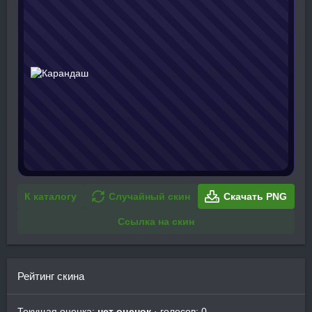
К каталогу
Случайный скин
Скачать PNG
Ссылка на скин
Рейтинг скина
Текущая оценка:
нет оценок
· голосов: 0