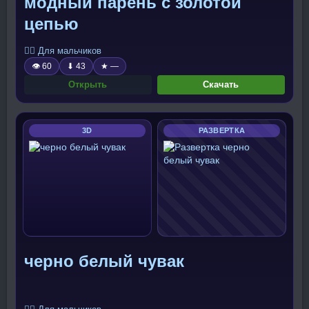
модный парень с золотой
цепью
🧍‍♂️ Для мальчиков
👁 60
⬇ 43
★ —
Открыть
Скачать
3D
РАЗВЕРТКА
черно белый чувак