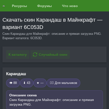
Ресурсы
Форумы
Что нового?
Обзоры
Скачать скин Карандаш в Майнкрафт —
вариант 6C053D
Скин Карандаш для Майнкрафт: описание и прямая загрузка PNG.
Вариант каталога: 6C053D.
К каталогу
Случайный скин
Карандаш
👁 88
⬇ 43
★ —
🧍‍♂️ Для мальчиков
Описание скина
Скин Карандаш для Майнкрафт: описание и прямая
загрузка PNG.