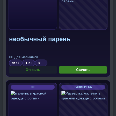
необычный парень
🧍‍♂️ Для мальчиков
👁 67
⬇ 51
★ —
Открыть
Скачать
3D
РАЗВЕРТКА