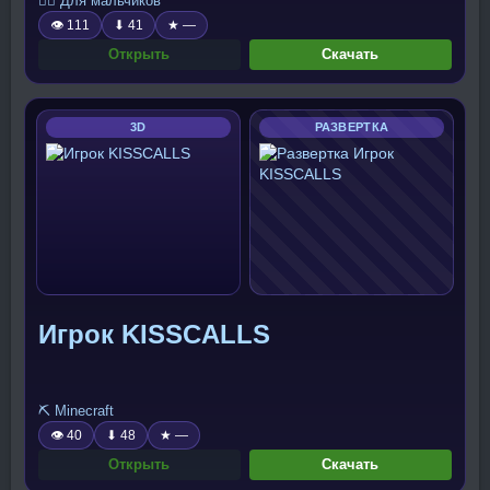
🧍‍♂️ Для мальчиков
👁 111
⬇ 41
★ —
Открыть
Скачать
3D
РАЗВЕРТКА
Игрок KISSCALLS
⛏️ Minecraft
👁 40
⬇ 48
★ —
Открыть
Скачать