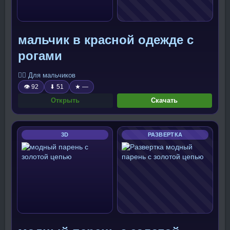
мальчик в красной одежде с
рогами
🧍‍♂️ Для мальчиков
👁 92
⬇ 51
★ —
Открыть
Скачать
3D
РАЗВЕРТКА