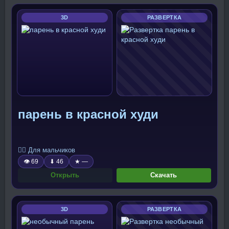
3D
РАЗВЕРТКА
парень в красной худи
🧍‍♂️ Для мальчиков
👁 69
⬇ 46
★ —
Открыть
Скачать
3D
РАЗВЕРТКА