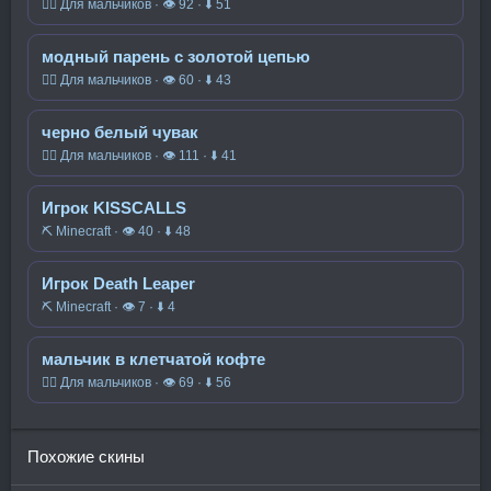
🧍‍♂️ Для мальчиков · 👁 92 · ⬇ 51
модный парень с золотой цепью
🧍‍♂️ Для мальчиков · 👁 60 · ⬇ 43
черно белый чувак
🧍‍♂️ Для мальчиков · 👁 111 · ⬇ 41
Игрок KISSCALLS
⛏️ Minecraft · 👁 40 · ⬇ 48
Игрок Death Leaper
⛏️ Minecraft · 👁 7 · ⬇ 4
мальчик в клетчатой кофте
🧍‍♂️ Для мальчиков · 👁 69 · ⬇ 56
Похожие скины