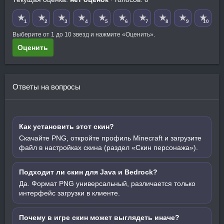
★
★
★
★
★
★
★
★
★
★
1
2
3
4
5
6
7
8
9
10
Выберите от 1 до 10 звезд и нажмите «Оценить».
Оценить
Ответы на вопросы
Как установить этот скин?
Скачайте PNG, откройте профиль Minecraft и загрузите
файл в настройках скина (раздел «Скин персонажа»).
Подходит ли скин для Java и Bedrock?
Да. Формат PNG универсальный, различается только
интерфейс загрузки в клиенте.
Почему в игре скин может выглядеть иначе?