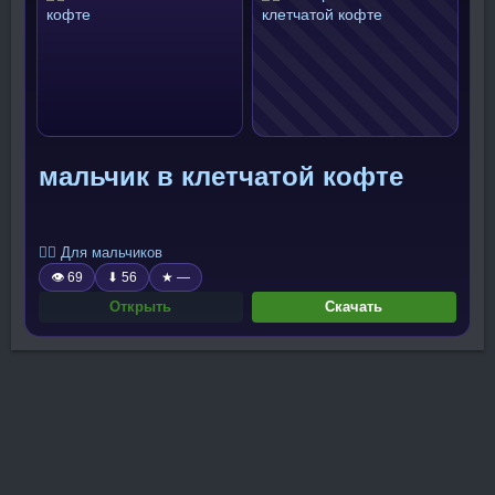
мальчик в клетчатой кофте
🧍‍♂️ Для мальчиков
👁 69
⬇ 56
★ —
Открыть
Скачать