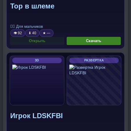
Тор в шлеме
🧍‍♂️ Для мальчиков
👁 92
⬇ 40
★ —
Открыть
Скачать
3D
РАЗВЕРТКА
Игрок LDSKFBI