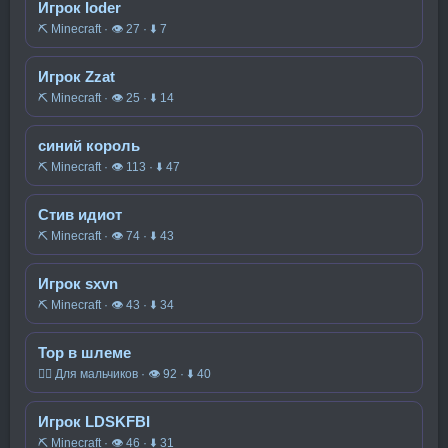
Игрок Ioder
⛏️ Minecraft · 👁 27 · ⬇ 7
Игрок Zzat
⛏️ Minecraft · 👁 25 · ⬇ 14
синий король
⛏️ Minecraft · 👁 113 · ⬇ 47
Стив идиот
⛏️ Minecraft · 👁 74 · ⬇ 43
Игрок sxvn
⛏️ Minecraft · 👁 43 · ⬇ 34
Тор в шлеме
🧍‍♂️ Для мальчиков · 👁 92 · ⬇ 40
Игрок LDSKFBI
⛏️ Minecraft · 👁 46 · ⬇ 31