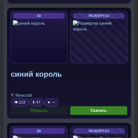
3D
РАЗВЕРТКА
синий король
⛏️ Minecraft
👁 113
⬇ 47
★ —
Открыть
Скачать
3D
РАЗВЕРТКА