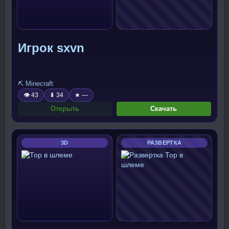
Игрок sxvn
⛏️ Minecraft
👁 43
⬇ 34
★ —
Открыть
Скачать
3D
РАЗВЕРТКА