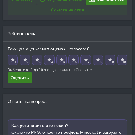
Ссылка на скин
Рейтинг скина
Текущая оценка:
нет оценок
· голосов: 0
★
★
★
★
★
★
★
★
★
★
1
2
3
4
5
6
7
8
9
10
Выберите от 1 до 10 звезд и нажмите «Оценить».
Оценить
Ответы на вопросы
Как установить этот скин?
Скачайте PNG, откройте профиль Minecraft и загрузите