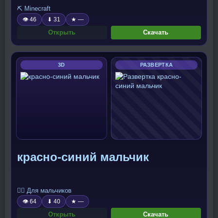
⛏️ Minecraft
👁 46
⬇ 31
★ —
Открыть
Скачать
3D
РАЗВЕРТКА
красно-синий мальчик
🧍‍♂️ Для мальчиков
👁 64
⬇ 40
★ —
Открыть
Скачать