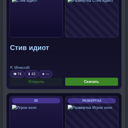
Стив идиот
⛏️ Minecraft
👁 74
⬇ 43
★ —
Открыть
Скачать
3D
РАЗВЕРТКА