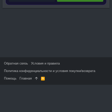
Обратная связь
Условия и правила
Политика конфиденциальности и условия покупки/возврата
Помощь
Главная
R
S
S
На данном сайте используются файлы cookie, чтобы
персонализировать контент и сохранить Ваш вход в систему,
если Вы зарегистрируетесь.
Продолжая использовать этот сайт, Вы соглашаетесь на
использование наших файлов cookie и принимаете
пользовательское соглашение и политику конфиденциальности.