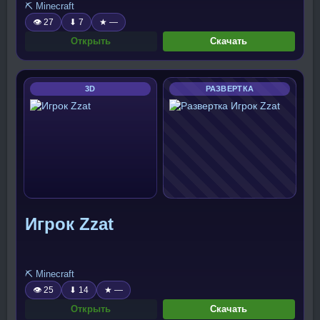
⛏️ Minecraft
👁 27
⬇ 7
★ —
Открыть
Скачать
3D
РАЗВЕРТКА
Игрок Zzat
⛏️ Minecraft
👁 25
⬇ 14
★ —
Открыть
Скачать