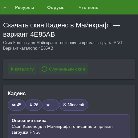
Ресурсы
Форумы
Что нового?
Обзоры
Скачать скин Каденс в Майнкрафт —
вариант 4E85AB
Скин Каденс для Майнкрафт: описание и прямая загрузка PNG.
Вариант каталога: 4E85AB.
К каталогу
Случайный скин
Каденс
👁 45
⬇ 26
★ —
⛏️ Minecraft
Описание скина
Скин Каденс для Майнкрафт: описание и прямая
загрузка PNG.