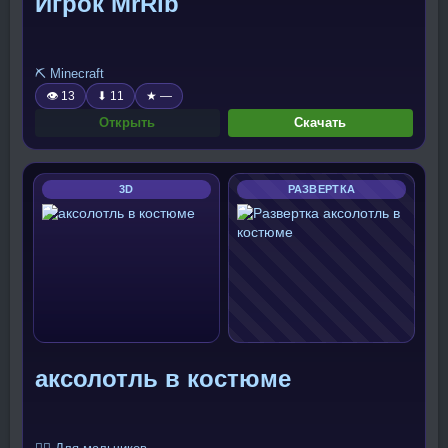
Игрок MrRib
⛏️ Minecraft
👁 13
⬇ 11
★ —
Открыть
Скачать
3D
РАЗВЕРТКА
аксолотль в костюме