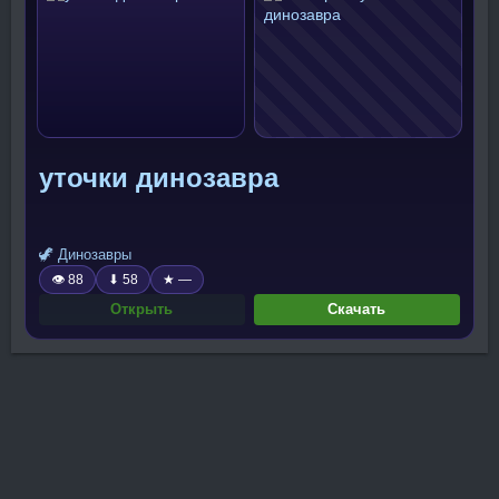
уточки динозавра
🦖 Динозавры
👁 88
⬇ 58
★ —
Открыть
Скачать