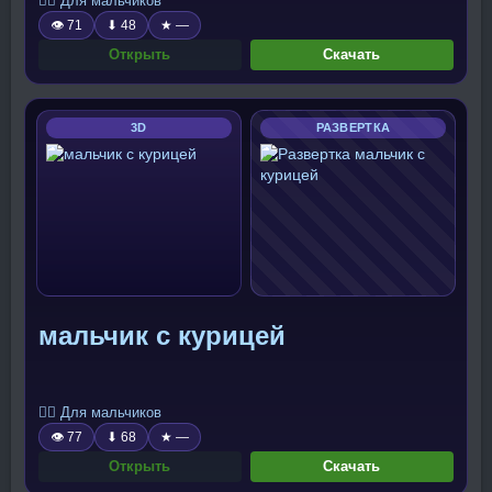
🧍‍♂️ Для мальчиков
👁 71
⬇ 48
★ —
Открыть
Скачать
3D
РАЗВЕРТКА
мальчик с курицей
🧍‍♂️ Для мальчиков
👁 77
⬇ 68
★ —
Открыть
Скачать