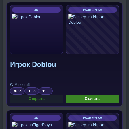
3D
РАЗВЕРТКА
Игрок Doblou
⛏️ Minecraft
👁 36
⬇ 38
★ —
Открыть
Скачать
3D
РАЗВЕРТКА