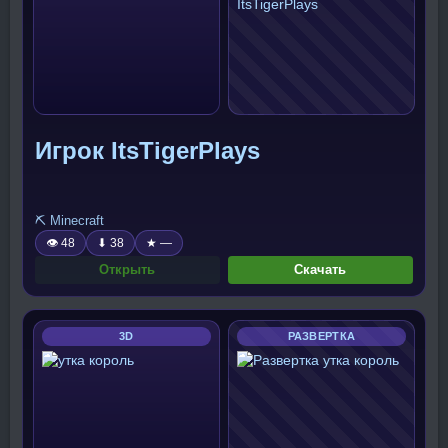
Игрок ItsTigerPlays
⛏️ Minecraft
👁 48
⬇ 38
★ —
Открыть
Скачать
3D
РАЗВЕРТКА