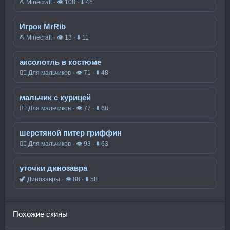
⛏️ Minecraft · 👁 108 · ⬇ 46
Игрок MrRib
⛏️ Minecraft · 👁 13 · ⬇ 11
аксолотль в костюме
🧍‍♂️ Для мальчиков · 👁 71 · ⬇ 48
мальчик с курицей
🧍‍♂️ Для мальчиков · 👁 77 · ⬇ 68
шерстяной питер гриффин
🧍‍♂️ Для мальчиков · 👁 93 · ⬇ 63
уточки динозавра
🦖 Динозавры · 👁 88 · ⬇ 58
Похожие скины