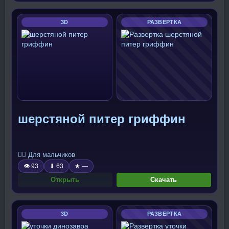
3D
РАЗВЕРТКА
шерстяной питер гриффин
🧍‍♂️ Для мальчиков
👁 93
⬇ 63
★ —
Открыть
Скачать
3D
РАЗВЕРТКА