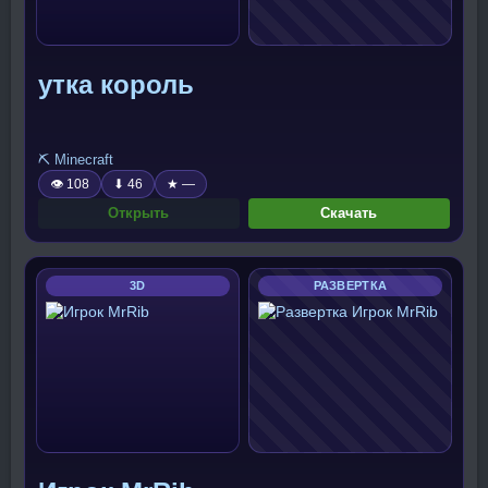
утка король
⛏️ Minecraft
👁 108
⬇ 46
★ —
Открыть
Скачать
3D
РАЗВЕРТКА