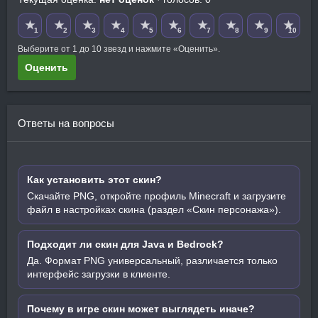
★
★
★
★
★
★
★
★
★
★
1
2
3
4
5
6
7
8
9
10
Выберите от 1 до 10 звезд и нажмите «Оценить».
Оценить
Ответы на вопросы
Как установить этот скин?
Скачайте PNG, откройте профиль Minecraft и загрузите
файл в настройках скина (раздел «Скин персонажа»).
Подходит ли скин для Java и Bedrock?
Да. Формат PNG универсальный, различается только
интерфейс загрузки в клиенте.
Почему в игре скин может выглядеть иначе?