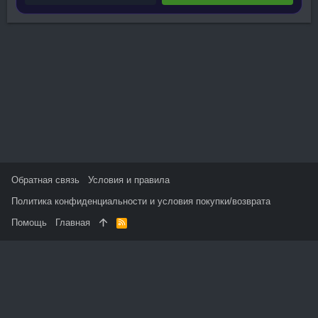
Обратная связь
Условия и правила
Политика конфиденциальности и условия покупки/возврата
Помощь
Главная
R
S
S
На данном сайте используются файлы cookie, чтобы
персонализировать контент и сохранить Ваш вход в систему,
если Вы зарегистрируетесь.
Продолжая использовать этот сайт, Вы соглашаетесь на
использование наших файлов cookie и принимаете
пользовательское соглашение и политику конфиденциальности.