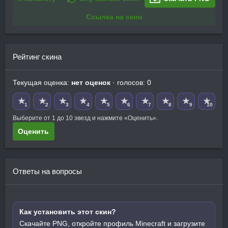
Ссылка на скин
Рейтинг скина
Текущая оценка:
нет оценок
· голосов: 0
★
★
★
★
★
★
★
★
★
★
1
2
3
4
5
6
7
8
9
10
Выберите от 1 до 10 звезд и нажмите «Оценить».
Оценить
Ответы на вопросы
Как установить этот скин?
Скачайте PNG, откройте профиль Minecraft и загрузите