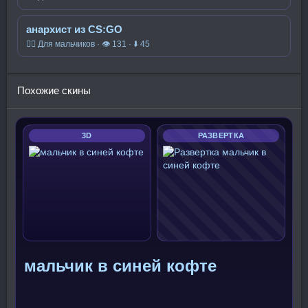
анархист из CS:GO
🧍‍♂️ Для мальчиков · 👁 131 · ⬇ 45
Похожие скины
3D
РАЗВЕРТКА
мальчик в синей кофте