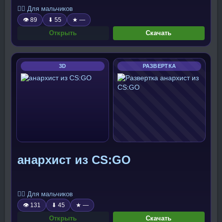
🧍‍♂️ Для мальчиков
👁 89
⬇ 55
★ —
Открыть
Скачать
3D
РАЗВЕРТКА
анархист из CS:GO
🧍‍♂️ Для мальчиков
👁 131
⬇ 45
★ —
Открыть
Скачать