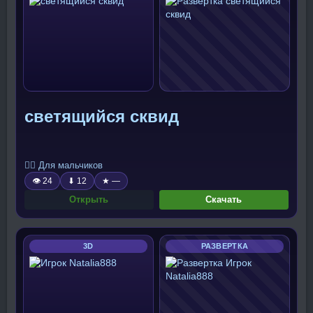
светящийся сквид
🧍‍♂️ Для мальчиков
👁 24
⬇ 12
★ —
Открыть
Скачать
3D
РАЗВЕРТКА