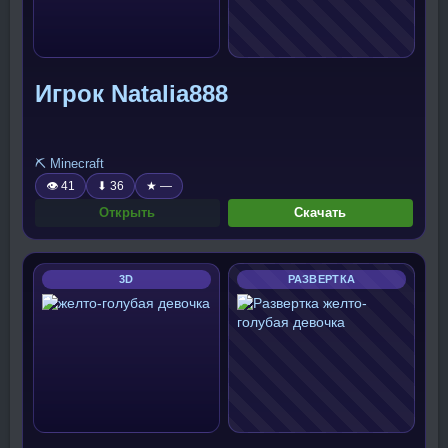
Игрок Natalia888
⛏️ Minecraft
👁 41
⬇ 36
★ —
Открыть
Скачать
3D
РАЗВЕРТКА