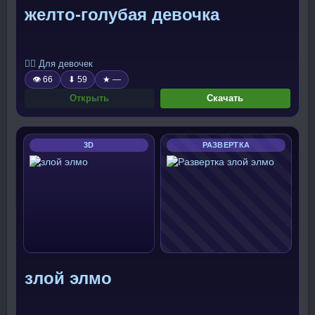
желто-голубая девочка
🧍‍♀️ Для девочек
👁 66
⬇ 59
★ —
Открыть
Скачать
3D
РАЗВЕРТКА
злой элмо