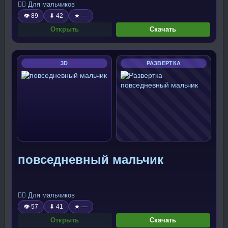
🧍‍♂️ Для мальчиков
👁 89
⬇ 42
★ —
Открыть
Скачать
3D
РАЗВЕРТКА
повседневный мальчик
🧍‍♂️ Для мальчиков
👁 57
⬇ 41
★ —
Открыть
Скачать