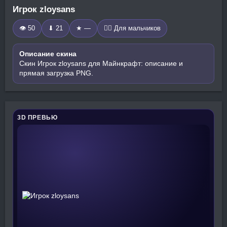
Игрок zloysans
👁 50
⬇ 21
★ —
🧍‍♂️ Для мальчиков
Описание скина
Скин Игрок zloysans для Майнкрафт: описание и
прямая загрузка PNG.
3D ПРЕВЬЮ