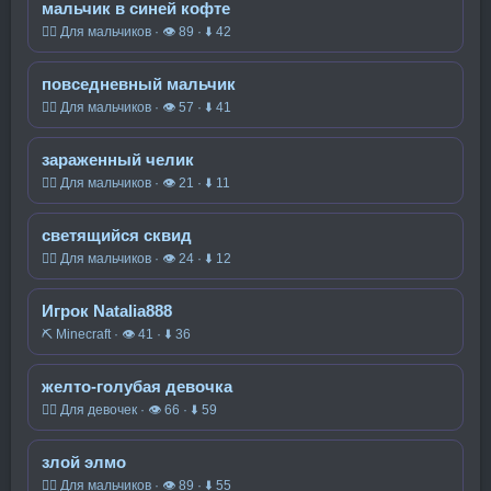
мальчик в синей кофте
🧍‍♂️ Для мальчиков · 👁 89 · ⬇ 42
повседневный мальчик
🧍‍♂️ Для мальчиков · 👁 57 · ⬇ 41
зараженный челик
🧍‍♂️ Для мальчиков · 👁 21 · ⬇ 11
светящийся сквид
🧍‍♂️ Для мальчиков · 👁 24 · ⬇ 12
Игрок Natalia888
⛏️ Minecraft · 👁 41 · ⬇ 36
желто-голубая девочка
🧍‍♀️ Для девочек · 👁 66 · ⬇ 59
злой элмо
🧍‍♂️ Для мальчиков · 👁 89 · ⬇ 55