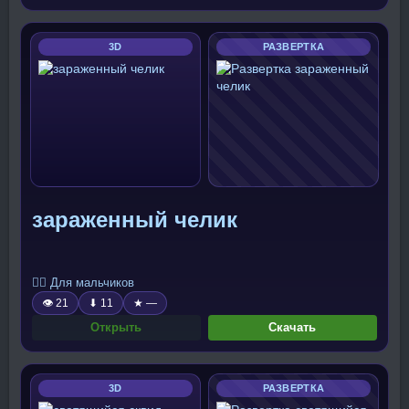
3D
РАЗВЕРТКА
зараженный челик
🧍‍♂️ Для мальчиков
👁 21
⬇ 11
★ —
Открыть
Скачать
3D
РАЗВЕРТКА