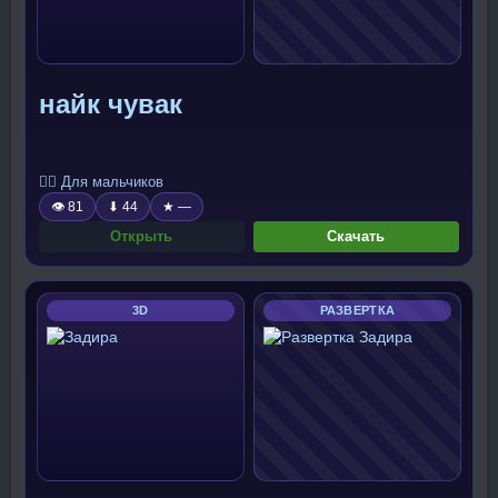
найк чувак
🧍‍♂️ Для мальчиков
👁 81
⬇ 44
★ —
Открыть
Скачать
3D
РАЗВЕРТКА