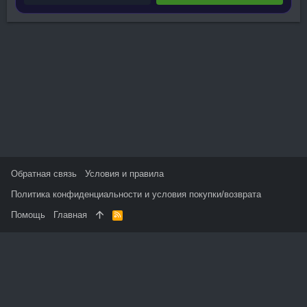
Обратная связь
Условия и правила
Политика конфиденциальности и условия покупки/возврата
Помощь
Главная
R
S
S
На данном сайте используются файлы cookie, чтобы
персонализировать контент и сохранить Ваш вход в систему,
если Вы зарегистрируетесь.
Продолжая использовать этот сайт, Вы соглашаетесь на
использование наших файлов cookie и принимаете
пользовательское соглашение и политику конфиденциальности.