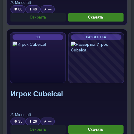
⛏️ Minecraft
👁 88
⬇ 49
★ —
Открыть
Скачать
3D
РАЗВЕРТКА
Игрок Cubeical
⛏️ Minecraft
👁 35
⬇ 29
★ —
Открыть
Скачать