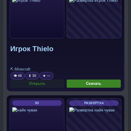
Игрок Thielo
⛏️ Minecraft
👁 46
⬇ 36
★ —
Открыть
Скачать
3D
РАЗВЕРТКА