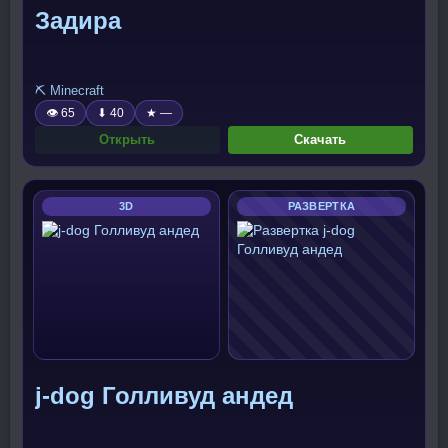
Задира
⛏️ Minecraft
👁 65
⬇ 40
★ —
Открыть
Скачать
3D
РАЗВЕРТКА
j-dog Голливуд андед