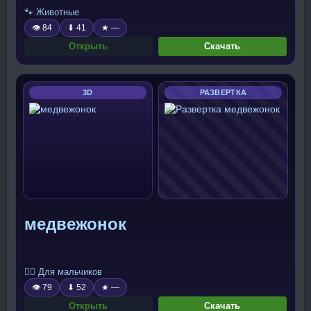
🐾 Животные
👁 84
⬇ 41
★ —
Открыть
Скачать
3D
РАЗВЕРТКА
медвежонок
🧍‍♂️ Для мальчиков
👁 79
⬇ 52
★ —
Открыть
Скачать