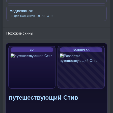
медвежонок
🧍‍♂️ Для мальчиков · 👁 79 · ⬇ 52
Похожие скины
3D
РАЗВЕРТКА
путешествующий Стив