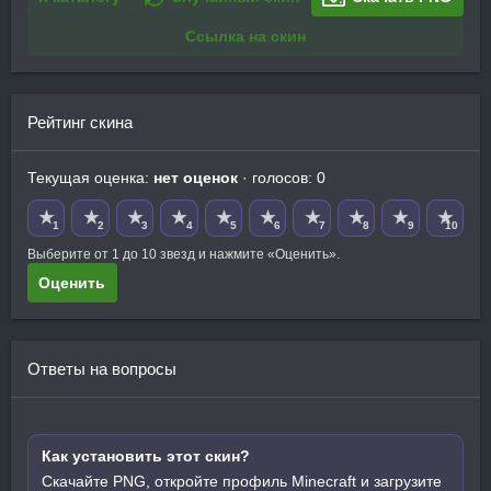
Ссылка на скин
Рейтинг скина
Текущая оценка:
нет оценок
· голосов: 0
★
★
★
★
★
★
★
★
★
★
1
2
3
4
5
6
7
8
9
10
Выберите от 1 до 10 звезд и нажмите «Оценить».
Оценить
Ответы на вопросы
Как установить этот скин?
Скачайте PNG, откройте профиль Minecraft и загрузите