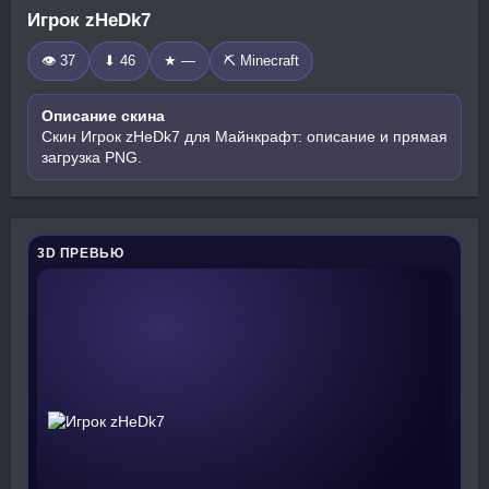
Игрок zHeDk7
👁 37
⬇ 46
★ —
⛏️ Minecraft
Описание скина
Скин Игрок zHeDk7 для Майнкрафт: описание и прямая
загрузка PNG.
3D ПРЕВЬЮ