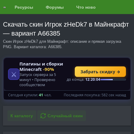
Ресурсы
Форумы
Что нового?
Обзоры
Скачать скин Игрок zHeDk7 в Майнкрафт
— вариант A66385
Скин Игрок zHeDk7 для Майнкрафт: описание и прямая загрузка
PNG. Вариант каталога: A66385.
К каталогу
Случайный скин