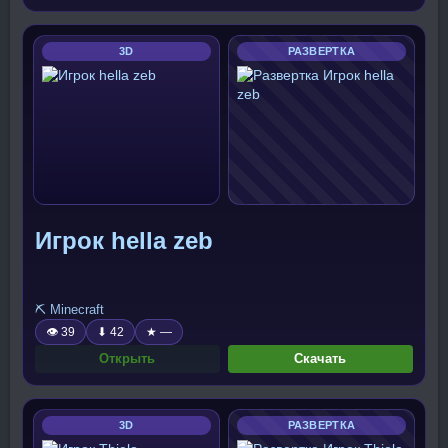
3D
РАЗВЕРТКА
Игрок hella zeb
⛏️ Minecraft
👁 39
⬇ 42
★ —
Открыть
Скачать
3D
РАЗВЕРТКА