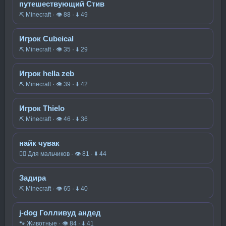
путешествующий Стив
⛏️ Minecraft · 👁 88 · ⬇ 49
Игрок Cubeical
⛏️ Minecraft · 👁 35 · ⬇ 29
Игрок hella zeb
⛏️ Minecraft · 👁 39 · ⬇ 42
Игрок Thielo
⛏️ Minecraft · 👁 46 · ⬇ 36
найк чувак
🧍‍♂️ Для мальчиков · 👁 81 · ⬇ 44
Задира
⛏️ Minecraft · 👁 65 · ⬇ 40
j-dog Голливуд андед
🐾 Животные · 👁 84 · ⬇ 41