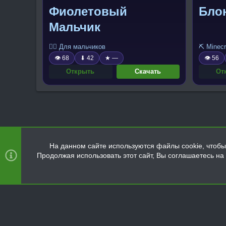
Фиолетовый
Бло
Мальчик
🧍‍♂️ Для мальчиков
⛏️ Minecr
👁 68
⬇ 42
★ —
👁 56
Открыть
Скачать
От
На данном сайте используются файлы cookie, чтобы 
Продолжая использовать этот сайт, Вы соглашаетесь н