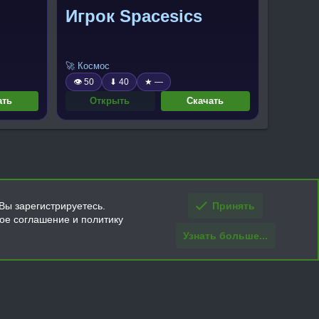
Игрок Spacesics
🚀 Космос
👁 50
⬇ 40
★ —
ать
Открыть
Скачать
Вы зарегистрируетесь.
Принять
кое соглашение и политику
Узнать больше...
ти и условия покупки/возврата
Помощь
Главная
R
S
S