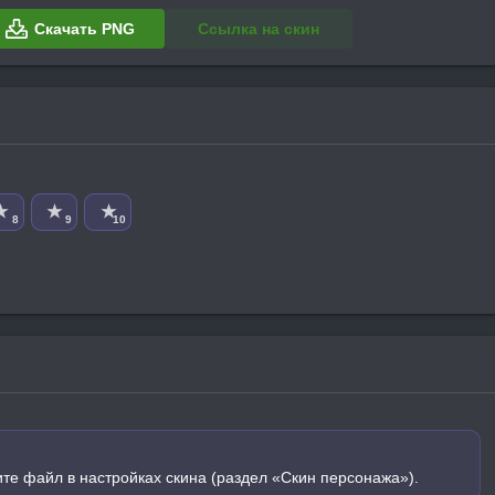
Скачать PNG
Ссылка на скин
★
★
★
8
9
10
ите файл в настройках скина (раздел «Скин персонажа»).