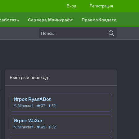
Вход
Регистрация
работать
Сервера Майнкрафт
Правообладателям
Быстрый переход
Игрок RyanABot
⛏️ Minecraft · 👁 37 · ⬇ 32
Игрок WaXur
⛏️ Minecraft · 👁 49 · ⬇ 32