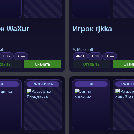
ок WaXur
Игрок rjkka
aft
⛏️ Minecraft
⬇ 32
★ —
👁 41
⬇ 28
★ —
крыть
Скачать
Открыть
Скач
3D
РАЗВЕРТКА
3D
РАЗВЕ