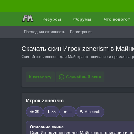
Ресурсы
Форумы
Что нового?
Последняя активность
Регистрация
Скачать скин Игрок zenerism в Май
Скин Игрок zenerism для Майнкрафт: описание и прямая загр
К каталогу
Случайный скин
Игрок zenerism
👁 39
⬇ 35
★ —
⛏️ Minecraft
Описание скина
Скин Игрок zenerism для Майнкрафт: описание и пр