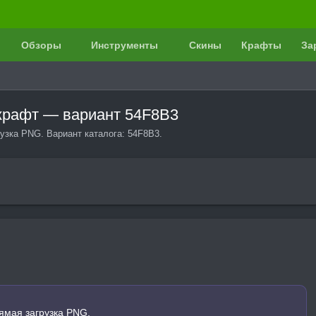
Обзоры
Инструменты
Скины
Крафты
За
нкрафт — вариант 54F8B3
узка PNG. Вариант каталога: 54F8B3.
ямая загрузка PNG.