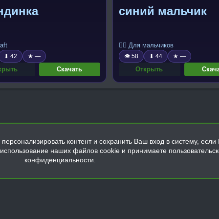
ндинка
синий мальчик
aft
🧍‍♂️ Для мальчиков
⬇ 42
★ —
👁 58
⬇ 44
★ —
крыть
Скачать
Открыть
Скач
персонализировать контент и сохранить Ваш вход в систему, если 
а использование наших файлов cookie и принимаете пользовательс
конфиденциальности.
Обратная связь
Условия и правила
Политика конфиденциальнос