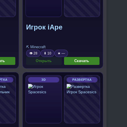
Игрок iApe
⛏️ Minecraft
👁 28
⬇ 10
★ —
ать
Открыть
Скачать
РТКА
3D
РАЗВЕРТКА