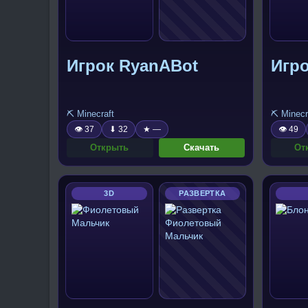
Игрок RyanABot
Игр
⛏️ Minecraft
⛏️ Minecr
👁 37
⬇ 32
★ —
👁 49
Открыть
Скачать
От
3D
РАЗВЕРТКА