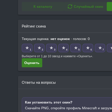
К каталогу
Случайный скин
Рейтинг скина
Текущая оценка:
нет оценок
· голосов: 0
★
★
★
★
★
★
★
1
2
3
4
5
6
7
Выберите от 1 до 10 звезд и нажмите «Оценить».
Оценить
Ответы на вопросы
Как установить этот скин?
Скачайте PNG, откройте профиль Minecraft и загруз