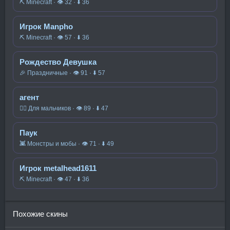
⛏️ Minecraft · 👁 32 · ⬇ 36
Игрок Manpho
⛏️ Minecraft · 👁 57 · ⬇ 36
Рождество Девушка
🎉 Праздничные · 👁 91 · ⬇ 57
агент
🧍‍♂️ Для мальчиков · 👁 89 · ⬇ 47
Паук
👾 Монстры и мобы · 👁 71 · ⬇ 49
Игрок metalhead1611
⛏️ Minecraft · 👁 47 · ⬇ 36
Похожие скины