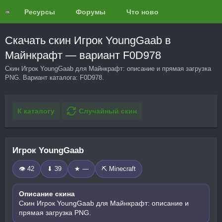
Ресурсы
Форумы
Что нового?
Обзоры
Скачать скин Игрок YoungGaab в
Майнкрафт — вариант F0D978
Скин Игрок YoungGaab для Майнкрафт: описание и прямая загрузка
PNG. Вариант каталога: F0D978.
К каталогу
Случайный скин
Игрок YoungGaab
👁 42
⬇ 39
★ —
⛏️ Minecraft
Описание скина
Скин Игрок YoungGaab для Майнкрафт: описание и
прямая загрузка PNG.