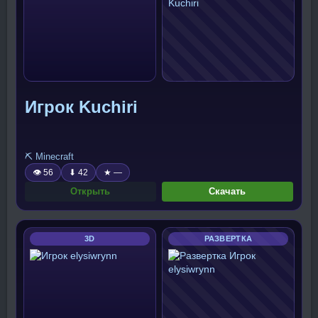
Игрок Kuchiri
⛏️ Minecraft
👁 56
⬇ 42
★ —
Открыть
Скачать
3D
РАЗВЕРТКА