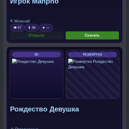
Игрок Manpho
⛏️ Minecraft
👁 57
⬇ 36
★ —
Открыть
Скачать
3D
РАЗВЕРТКА
Рождество Девушка