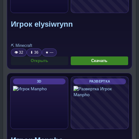
Игрок elysiwrynn
⛏️ Minecraft
👁 32
⬇ 36
★ —
Открыть
Скачать
3D
РАЗВЕРТКА