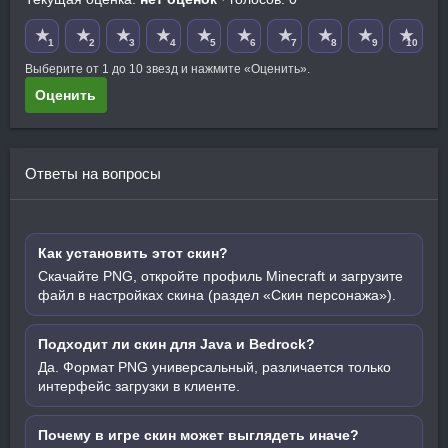
★
★
★
★
★
★
★
★
★
★
1
2
3
4
5
6
7
8
9
10
Выберите от 1 до 10 звезд и нажмите «Оценить».
Оценить
Ответы на вопросы
Как установить этот скин?
Скачайте PNG, откройте профиль Minecraft и загрузите
файл в настройках скина (раздел «Скин персонажа»).
Подходит ли скин для Java и Bedrock?
Да. Формат PNG универсальный, различается только
интерфейс загрузки в клиенте.
Почему в игре скин может выглядеть иначе?