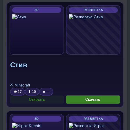
3D
РАЗВЕРТКА
Стив
⛏️ Minecraft
👁 17
⬇ 10
★ —
Открыть
Скачать
3D
РАЗВЕРТКА