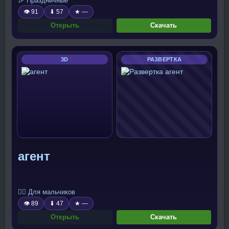
🎉 Праздничные
👁 91
⬇ 57
★ —
Открыть
Скачать
3D
РАЗВЕРТКА
агент
🧍‍♂️ Для мальчиков
👁 89
⬇ 47
★ —
Открыть
Скачать