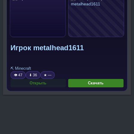
Игрок metalhead1611
⛏️ Minecraft
👁 47
⬇ 36
★ —
Открыть
Скачать