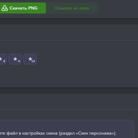
Скачать PNG
Ссылка на скин
★
★
★
8
9
10
ите файл в настройках скина (раздел «Скин персонажа»).