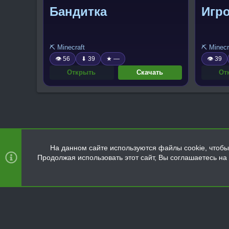
Бандитка
Игр
⛏️ Minecraft
⛏️ Minecr
👁 56
⬇ 39
★ —
👁 39
Открыть
Скачать
От
На данном сайте используются файлы cookie, чтобы 
Продолжая использовать этот сайт, Вы соглашаетесь н