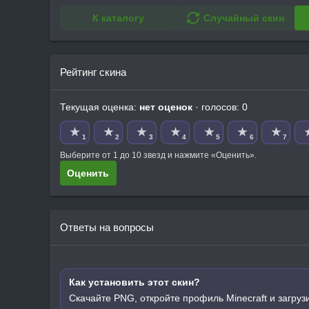
К каталогу
Случайный скин
Рейтинг скина
Текущая оценка:
нет оценок
· голосов: 0
★
★
★
★
★
★
★
1
2
3
4
5
6
7
Выберите от 1 до 10 звезд и нажмите «Оценить».
Оценить
Ответы на вопросы
Как установить этот скин?
Скачайте PNG, откройте профиль Minecraft и загруз