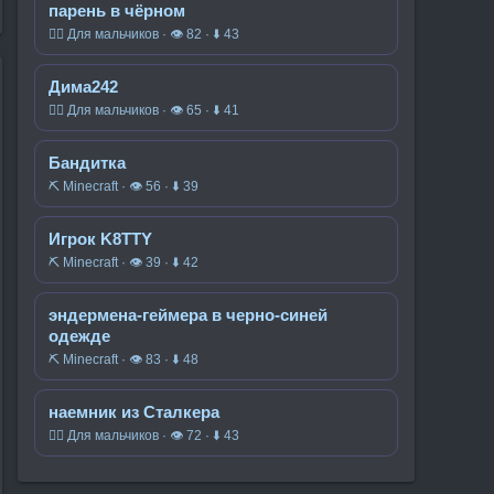
парень в чёрном
🧍‍♂️ Для мальчиков · 👁 82 · ⬇ 43
Дима242
🧍‍♂️ Для мальчиков · 👁 65 · ⬇ 41
Бандитка
⛏️ Minecraft · 👁 56 · ⬇ 39
Игрок K8TTY
⛏️ Minecraft · 👁 39 · ⬇ 42
эндермена-геймера в черно-синей
одежде
⛏️ Minecraft · 👁 83 · ⬇ 48
наемник из Сталкера
🧍‍♂️ Для мальчиков · 👁 72 · ⬇ 43