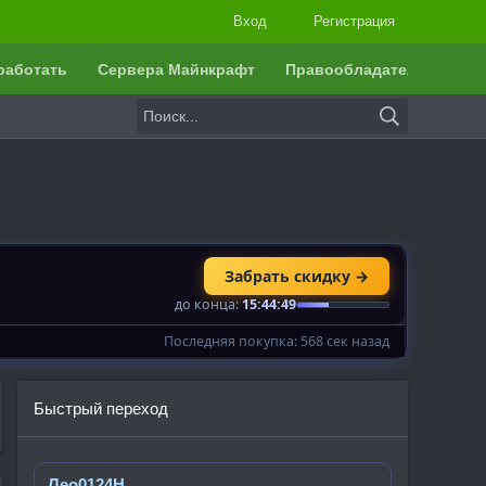
Вход
Регистрация
работать
Сервера Майнкрафт
Правообладателям
Быстрый переход
Лео0124Н