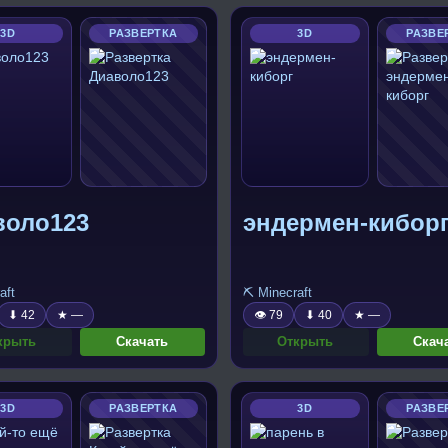
3D
РАЗВЕРТКА
3D
РАЗВЕ
воло123
эндермен-кибор
aft
⛏️ Minecraft
⬇ 42
★ —
👁 79
⬇ 40
★ —
крыть
Скачать
Открыть
Скач
3D
РАЗВЕРТКА
3D
РАЗВЕ