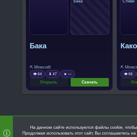
Бака
Како
⛏️ Minecraft
⛏️ Minecr
👁 64
⬇ 47
★ —
👁 66
Открыть
Скачать
От
На данном сайте используются файлы cookie, чтобы 
Продолжая использовать этот сайт, Вы соглашаетесь н