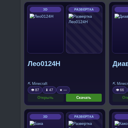
3D
РАЗВЕРТКА
Лео0124Н
Диа
⛏️ Minecraft
⛏️ Minecr
👁 87
⬇ 47
★ —
👁 66
Открыть
Скачать
От
3D
РАЗВЕРТКА