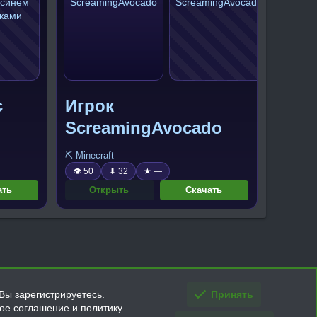
с
Игрок
ScreamingAvocado
⛏️ Minecraft
👁 50
⬇ 32
★ —
ать
Открыть
Скачать
Вы зарегистрируетесь.
Принять
кое соглашение и политику