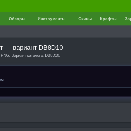
Обзоры
Инструменты
Скины
Крафты
За
фт — вариант DB8D10
а PNG. Вариант каталога: DB8D10.