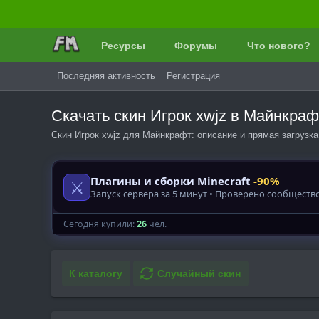
Ресурсы
Форумы
Что нового?
Последняя активность
Регистрация
Скачать скин Игрок xwjz в Майнкра
Скин Игрок xwjz для Майнкрафт: описание и прямая загрузк
К каталогу
Случайный скин