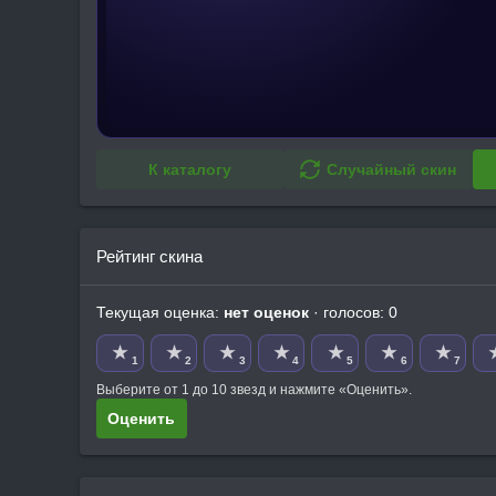
К каталогу
Случайный скин
Рейтинг скина
Текущая оценка:
нет оценок
· голосов: 0
★
★
★
★
★
★
★
1
2
3
4
5
6
7
Выберите от 1 до 10 звезд и нажмите «Оценить».
Оценить