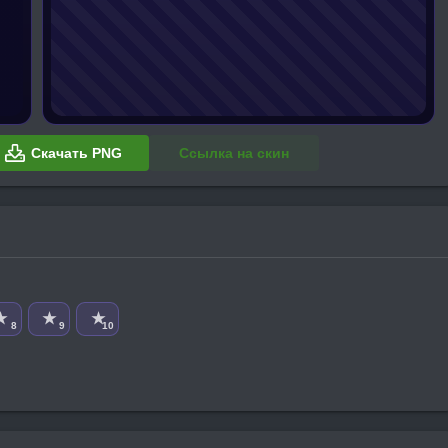
Скачать PNG
Ссылка на скин
★
★
★
8
9
10