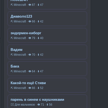
⛏️ Minecraft · 👁 87 · ⬇ 47
Диаволо123
⛏️ Minecraft · 👁 66 · ⬇ 42
эндермен-киборг
⛏️ Minecraft · 👁 79 · ⬇ 40
Вадим
⛏️ Minecraft · 👁 70 · ⬇ 42
Бака
⛏️ Minecraft · 👁 64 · ⬇ 47
Какой-то ещё Стиви
⛏️ Minecraft · 👁 66 · ⬇ 52
парень в синем с наушниками
🧍‍♂️ Для мальчиков · 👁 71 · ⬇ 56