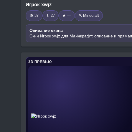
Игрок xwjz
👁 37
⬇ 27
★ —
⛏️ Minecraft
Описание скина
Скин Игрок xwjz для Майнкрафт: описание и прямая
3D ПРЕВЬЮ