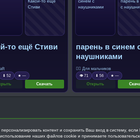
й-то ещё Стиви
парень в синем 
наушниками
aft
🧍‍♂️ Для мальчиков
⬇ 52
★ —
👁 71
⬇ 56
★ —
крыть
Скачать
Открыть
Скач
персонализировать контент и сохранить Ваш вход в систему, если 
а использование наших файлов cookie и принимаете пользовательс