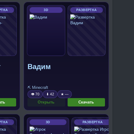
РТКА
3D
РАЗВЕРТКА
г
Вадим
⛏️ Minecraft
👁 70
⬇ 42
★ —
ать
Открыть
Скачать
РТКА
3D
РАЗВЕРТКА