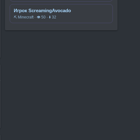
Игрок ScreamingAvocado
⛏️ Minecraft · 👁 50 · ⬇ 32