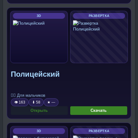
3D
РАЗВЕРТКА
Полицейский
🧍‍♂️ Для мальчиков
👁 163
⬇ 58
★ —
Открыть
Скачать
3D
РАЗВЕРТКА