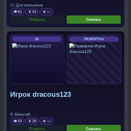
🧍‍♂️ Для мальчиков
👁 61
⬇ 43
★ —
Открыть
Скачать
3D
РАЗВЕРТКА
Игрок dracous123
⛏️ Minecraft
👁 43
⬇ 29
★ —
Открыть
Скачать