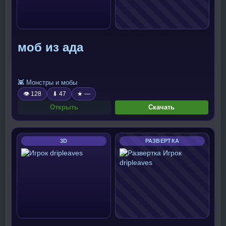
моб из ада
👾 Монстры и мобы
👁 128
⬇ 47
★ —
Открыть
Скачать
3D
РАЗВЕРТКА