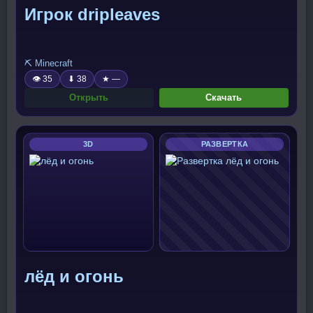
Игрок dripleaves
⛏️ Minecraft
👁 35
⬇ 38
★ —
Открыть
Скачать
3D
РАЗВЕРТКА
лёд и огонь