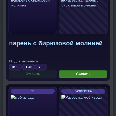
парень с бирюзовой молнией
🧍‍♂️ Для мальчиков
👁 68
⬇ 46
★ —
Открыть
Скачать
3D
РАЗВЕРТКА