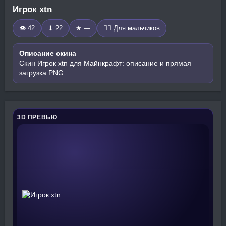
Игрок xtn
👁 42
⬇ 22
★ —
🧍‍♂️ Для мальчиков
Описание скина
Скин Игрок xtn для Майнкрафт: описание и прямая
загрузка PNG.
3D ПРЕВЬЮ