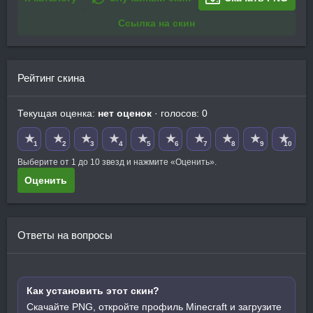
Ссылка на скин
Рейтинг скина
Текущая оценка:
нет оценок
· голосов: 0
★
★
★
★
★
★
★
★
★
★
1
2
3
4
5
6
7
8
9
10
Выберите от 1 до 10 звезд и нажмите «Оценить».
Оценить
Ответы на вопросы
Как установить этот скин?
Скачайте PNG, откройте профиль Minecraft и загрузите