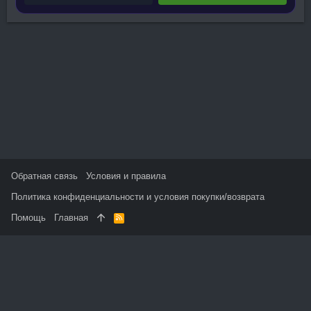
Обратная связь
Условия и правила
Политика конфиденциальности и условия покупки/возврата
Помощь
Главная
R
S
S
На данном сайте используются файлы cookie, чтобы
персонализировать контент и сохранить Ваш вход в систему,
если Вы зарегистрируетесь.
Продолжая использовать этот сайт, Вы соглашаетесь на
использование наших файлов cookie и принимаете
пользовательское соглашение и политику конфиденциальности.