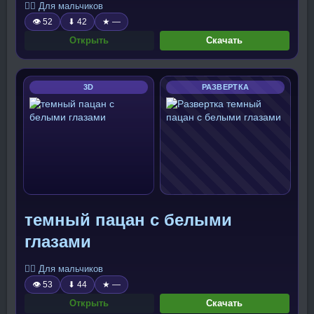
🧍‍♂️ Для мальчиков
👁 52
⬇ 42
★ —
Открыть
Скачать
3D
РАЗВЕРТКА
темный пацан с белыми
глазами
🧍‍♂️ Для мальчиков
👁 53
⬇ 44
★ —
Открыть
Скачать