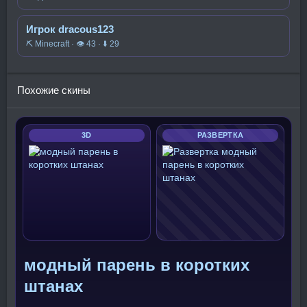
Игрок dracous123
⛏️ Minecraft · 👁 43 · ⬇ 29
Похожие скины
3D
РАЗВЕРТКА
модный парень в коротких
штанах