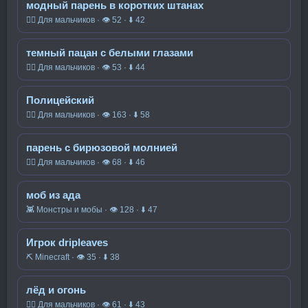
модный парень в коротких штанах
🧍‍♂️ Для мальчиков · 👁 52 · ⬇ 42
темный пацан с белыми глазами
🧍‍♂️ Для мальчиков · 👁 53 · ⬇ 44
Полицейский
🧍‍♂️ Для мальчиков · 👁 163 · ⬇ 58
парень с бирюзовой молнией
🧍‍♂️ Для мальчиков · 👁 68 · ⬇ 46
моб из ада
👾 Монстры и мобы · 👁 128 · ⬇ 47
Игрок dripleaves
⛏️ Minecraft · 👁 35 · ⬇ 38
лёд и огонь
🧍‍♂️ Для мальчиков · 👁 61 · ⬇ 43