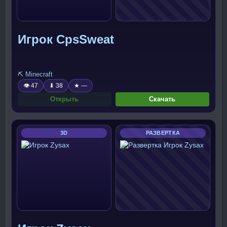
Игрок CpsSweat
⛏️ Minecraft
👁 47
⬇ 38
★ —
Открыть
Скачать
3D
РАЗВЕРТКА