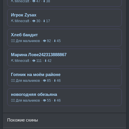
⛏️ Minecraft · 👁 47 · ⬇ 38
Игрок Zysax
⛏️ Minecraft · 👁 30 · ⬇ 17
Хлеб бандит
🧍‍♂️ Для мальчиков · 👁 92 · ⬇ 45
Марина Лове242313888867
⛏️ Minecraft · 👁 111 · ⬇ 42
Гопник на моём районе
🧍‍♂️ Для мальчиков · 👁 85 · ⬇ 46
новогодняя обезьяна
🧍‍♂️ Для мальчиков · 👁 55 · ⬇ 46
Похожие скины