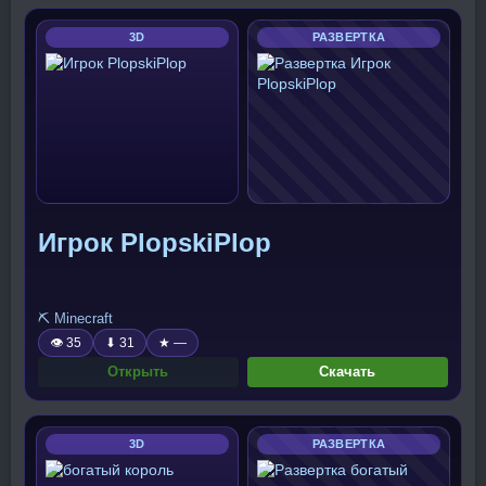
3D
РАЗВЕРТКА
Игрок PlopskiPlop
⛏️ Minecraft
👁 35
⬇ 31
★ —
Открыть
Скачать
3D
РАЗВЕРТКА