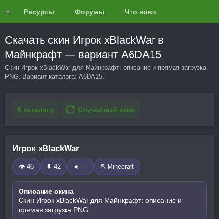
Ресурсы
Форумы
Что нового?
Обзоры
Скачать скин Игрок xBlackWar в
Майнкрафт — вариант A6DA15
Скин Игрок xBlackWar для Майнкрафт: описание и прямая загрузка
PNG. Вариант каталога: A6DA15.
К каталогу
Случайный скин
Игрок xBlackWar
👁 46
⬇ 42
★ —
⛏️ Minecraft
Описание скина
Скин Игрок xBlackWar для Майнкрафт: описание и
прямая загрузка PNG.