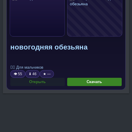
новогодняя обезьяна
🧍‍♂️ Для мальчиков
👁 55
⬇ 46
★ —
Открыть
Скачать