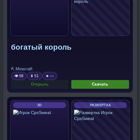
богатый король
⛏️ Minecraft
👁 58
⬇ 51
★ —
Открыть
Скачать
3D
РАЗВЕРТКА