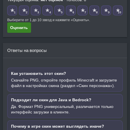
★
★
★
★
★
★
★
★
★
★
1
2
3
4
5
6
7
8
9
10
Выберите от 1 до 10 звезд и нажмите «Оценить».
Оценить
Ответы на вопросы
Как установить этот скин?
Скачайте PNG, откройте профиль Minecraft и загрузите
файл в настройках скина (раздел «Скин персонажа»).
Подходит ли скин для Java и Bedrock?
Да. Формат PNG универсальный, различается только
интерфейс загрузки в клиенте.
Почему в игре скин может выглядеть иначе?