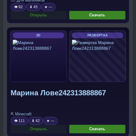
🧍‍♂️ Для мальчиков
👁 92
⬇ 45
★ —
Открыть
Скачать
3D
РАЗВЕРТКА
Марина Лове242313888867
⛏️ Minecraft
👁 111
⬇ 42
★ —
Открыть
Скачать