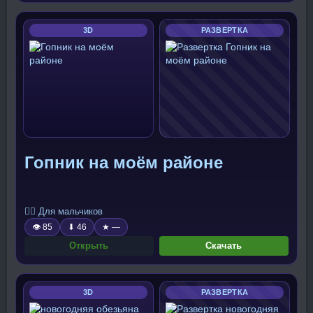
3D
РАЗВЕРТКА
Гопник на моём районе
🧍‍♂️ Для мальчиков
👁 85
⬇ 46
★ —
Открыть
Скачать
3D
РАЗВЕРТКА