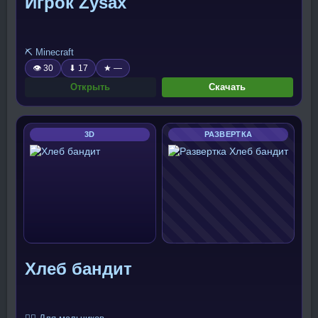
Игрок Zysax
⛏️ Minecraft
👁 30
⬇ 17
★ —
Открыть
Скачать
3D
РАЗВЕРТКА
Хлеб бандит