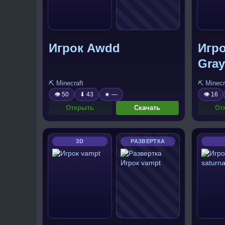
Игрок Awdd
Игр
Gra
⛏️ Minecraft
⛏️ Minecr
👁 50
⬇ 43
★ —
👁 16
Открыть
Скачать
От
3D
РАЗВЕРТКА