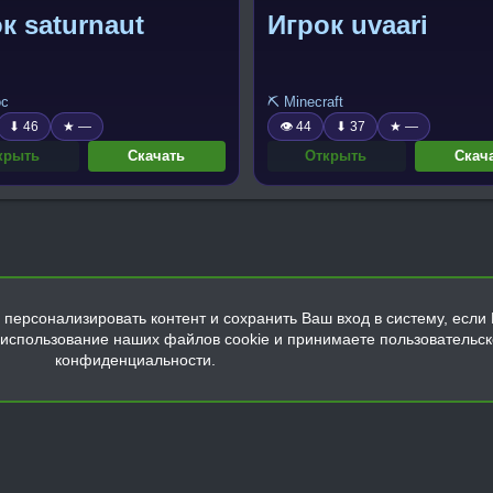
к saturnaut
Игрок uvaari
ос
⛏️ Minecraft
⬇ 46
★ —
👁 44
⬇ 37
★ —
крыть
Скачать
Открыть
Скач
персонализировать контент и сохранить Ваш вход в систему, если 
а использование наших файлов cookie и принимаете пользовательс
конфиденциальности.
Обратная связь
Условия и правила
Политика конфиденциальнос