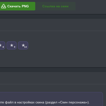
Скачать PNG
Ссылка на скин
★
★
★
8
9
10
ите файл в настройках скина (раздел «Скин персонажа»).