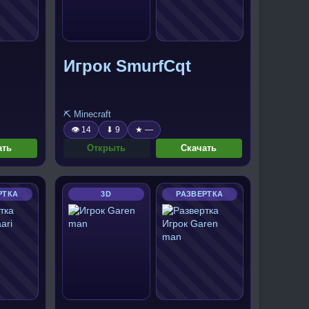
Игрок SmurfCqt
⛏️ Minecraft
👁 14
⬇ 9
★ —
ать
Открыть
Скачать
РТКА
3D
РАЗВЕРТКА