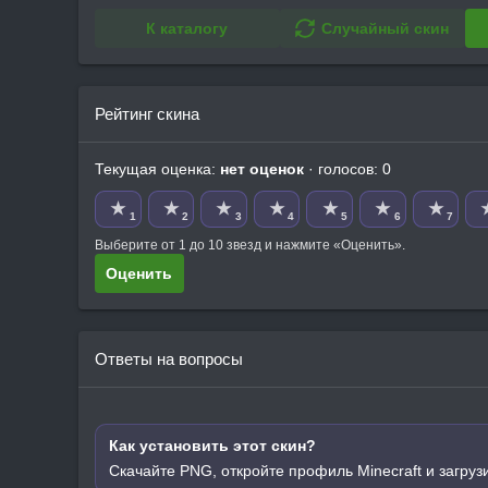
К каталогу
Случайный скин
Рейтинг скина
Текущая оценка:
нет оценок
· голосов: 0
★
★
★
★
★
★
★
1
2
3
4
5
6
7
Выберите от 1 до 10 звезд и нажмите «Оценить».
Оценить
Ответы на вопросы
Как установить этот скин?
Скачайте PNG, откройте профиль Minecraft и загруз