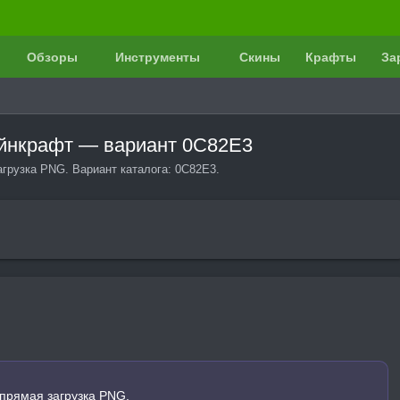
Обзоры
Инструменты
Скины
Крафты
За
айнкрафт — вариант 0C82E3
грузка PNG. Вариант каталога: 0C82E3.
прямая загрузка PNG.