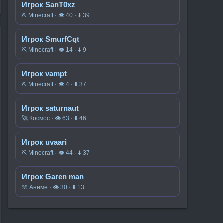
Игрок SanT0xz
⛏️ Minecraft · 👁 40 · ⬇ 39
Игрок SmurfCqt
⛏️ Minecraft · 👁 14 · ⬇ 9
Игрок vampt
⛏️ Minecraft · 👁 4 · ⬇ 37
Игрок saturnaut
🚀 Космос · 👁 63 · ⬇ 46
Игрок uvaari
⛏️ Minecraft · 👁 44 · ⬇ 37
Игрок Garen man
🌸 Аниме · 👁 30 · ⬇ 13