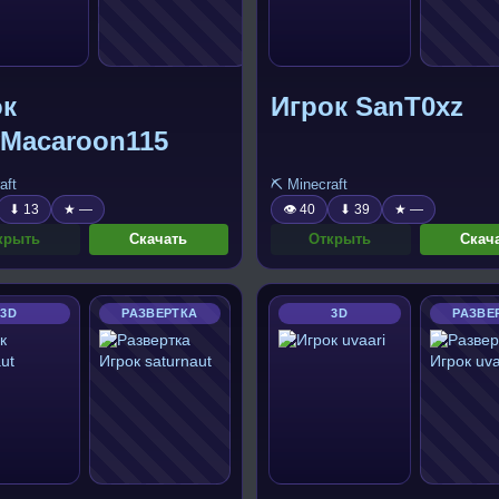
ок
Игрок SanT0xz
yMacaroon115
aft
⛏️ Minecraft
⬇ 13
★ —
👁 40
⬇ 39
★ —
крыть
Скачать
Открыть
Скач
3D
РАЗВЕРТКА
3D
РАЗВЕ