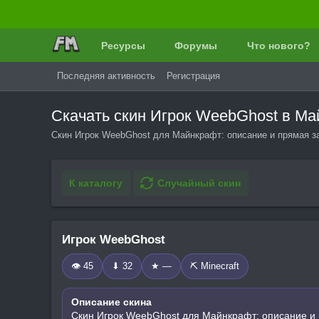
Ресурсы
Форумы
Что нового?
Последняя активность
Регистрация
Скачать скин Игрок WeebGhost в М
Скин Игрок WeebGhost для Майнкрафт: описание и прямая за
К каталогу
Случайный скин
Игрок WeebGhost
👁 45
⬇ 32
★ —
⛏️ Minecraft
Описание скина
Скин Игрок WeebGhost для Майнкрафт: описание и 