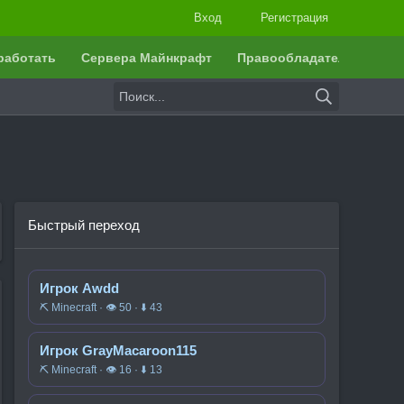
Вход
Регистрация
работать
Сервера Майнкрафт
Правообладателям
Быстрый переход
Игрок Awdd
⛏️ Minecraft · 👁 50 · ⬇ 43
Игрок GrayMacaroon115
⛏️ Minecraft · 👁 16 · ⬇ 13