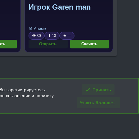
Игрок Garen man
🌸 Аниме
👁 30
⬇ 13
★ —
ать
Открыть
Скачать
Вы зарегистрируетесь.
Принять
кое соглашение и политику
Узнать больше...
ти и условия покупки/возврата
Помощь
Главная
R
S
S