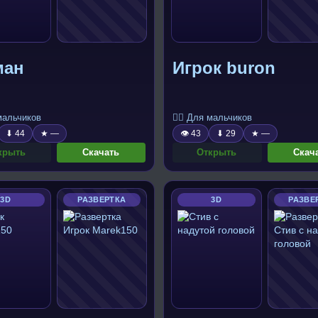
ман
Игрок buron
 мальчиков
🧍‍♂️ Для мальчиков
⬇ 44
★ —
👁 43
⬇ 29
★ —
крыть
Скачать
Открыть
Скач
3D
РАЗВЕРТКА
3D
РАЗВЕ