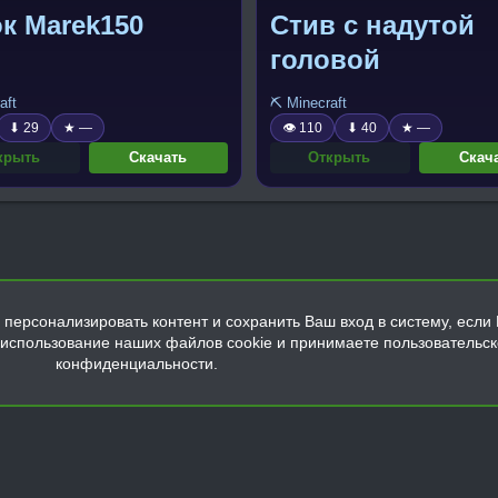
к Marek150
Стив с надутой
головой
aft
⛏️ Minecraft
⬇ 29
★ —
👁 110
⬇ 40
★ —
крыть
Скачать
Открыть
Скач
персонализировать контент и сохранить Ваш вход в систему, если 
а использование наших файлов cookie и принимаете пользовательс
конфиденциальности.
Обратная связь
Условия и правила
Политика конфиденциальнос