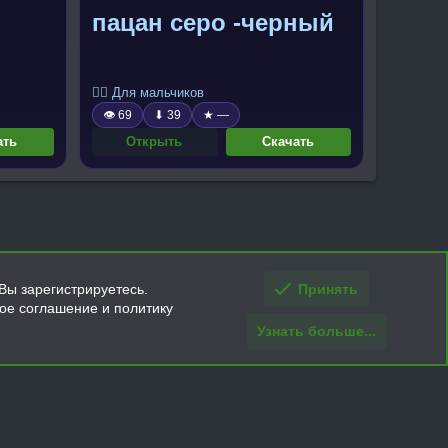
пацан серо -черный
🧍‍♂️ Для мальчиков
👁 69
⬇ 39
★ —
ать
Открыть
Скачать
Вы зарегистрируетесь.
Принять
кое соглашение и политику
Узнать больше...
ти и условия покупки/возврата
Помощь
Главная
R
S
S