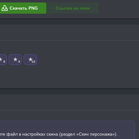
Скачать PNG
Ссылка на скин
★
★
★
8
9
10
ите файл в настройках скина (раздел «Скин персонажа»).