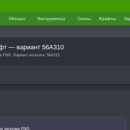
Обзоры
Инструменты
Скины
Крафты
За
афт — вариант 56A310
а PNG. Вариант каталога: 56A310.
я загрузка PNG.