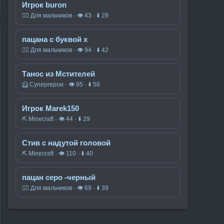
Игрок buron
🧍‍♂️ Для мальчиков · 👁 43 · ⬇ 29
пацана с буквой x
🧍‍♂️ Для мальчиков · 👁 94 · ⬇ 42
Танос из Мстителей
🦸 Супергерои · 👁 95 · ⬇ 58
Игрок Marek150
⛏️ Minecraft · 👁 44 · ⬇ 29
Стив с надутой головой
⛏️ Minecraft · 👁 110 · ⬇ 40
пацан серо -черный
🧍‍♂️ Для мальчиков · 👁 69 · ⬇ 39