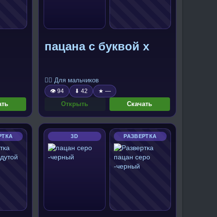
пацана с буквой x
🧍‍♂️ Для мальчиков
👁 94
⬇ 42
★ —
ать
Открыть
Скачать
РТКА
3D
РАЗВЕРТКА