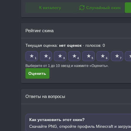
К каталогу
Случайный скин
Рейтинг скина
Текущая оценка:
нет оценок
· голосов: 0
★
★
★
★
★
★
★
1
2
3
4
5
6
7
Выберите от 1 до 10 звезд и нажмите «Оценить».
Оценить
Ответы на вопросы
Как установить этот скин?
Скачайте PNG, откройте профиль Minecraft и загруз