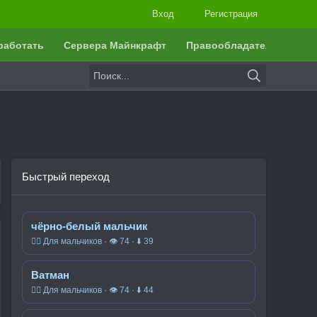
Вход
Регистрация
работать
Сервера Майнкрафт
Правообладателям
Быстрый переход
чёрно-белый мальчик
🧍‍♂️ Для мальчиков · 👁 74 · ⬇ 39
Ватман
🧍‍♂️ Для мальчиков · 👁 74 · ⬇ 44