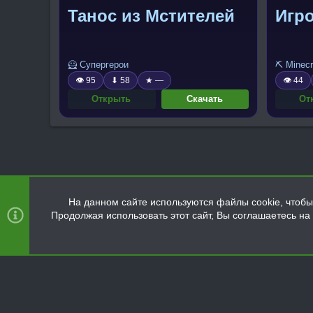
Танос из Мстителей
Игро
🦸 Супергерои
⛏️ Minecr
👁 95
⬇ 58
★ —
👁 44
Открыть
Скачать
От
На данном сайте используются файлы cookie, чтобы 
Продолжая использовать этот сайт, Вы соглашаетесь н