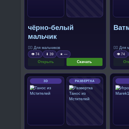
чёрно-белый
Ват
мальчик
🧍‍♂️ Для мальчиков
🧍‍♂️ Для
👁 74
⬇ 39
★ —
👁 74
Открыть
Скачать
От
3D
РАЗВЕРТКА