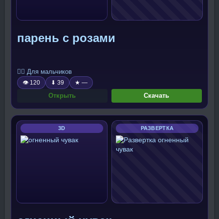
парень с розами
🧍‍♂️ Для мальчиков
👁 120
⬇ 39
★ —
Открыть
Скачать
3D
РАЗВЕРТКА