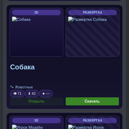
3D
РАЗВЕРТКА
Собака
🐾 Животные
👁 71
⬇ 42
★ —
Открыть
Скачать
3D
РАЗВЕРТКА