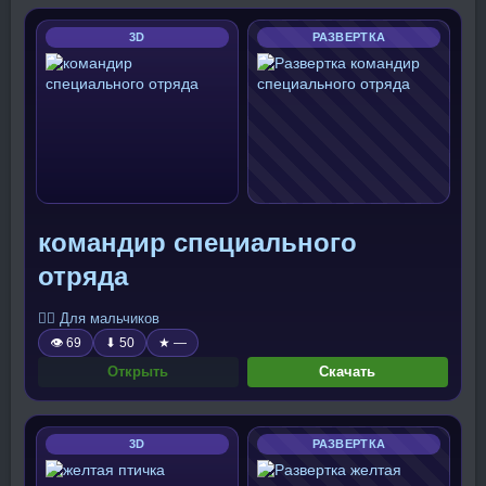
3D
РАЗВЕРТКА
командир специального
отряда
🧍‍♂️ Для мальчиков
👁 69
⬇ 50
★ —
Открыть
Скачать
3D
РАЗВЕРТКА