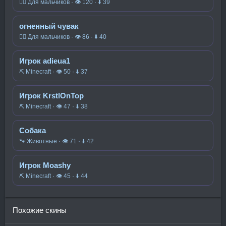
🧍‍♂️ Для мальчиков · 👁 120 · ⬇ 39
огненный чувак
🧍‍♂️ Для мальчиков · 👁 86 · ⬇ 40
Игрок adieua1
⛏️ Minecraft · 👁 50 · ⬇ 37
Игрок KrstlOnTop
⛏️ Minecraft · 👁 47 · ⬇ 38
Собака
🐾 Животные · 👁 71 · ⬇ 42
Игрок Moashy
⛏️ Minecraft · 👁 45 · ⬇ 44
Похожие скины