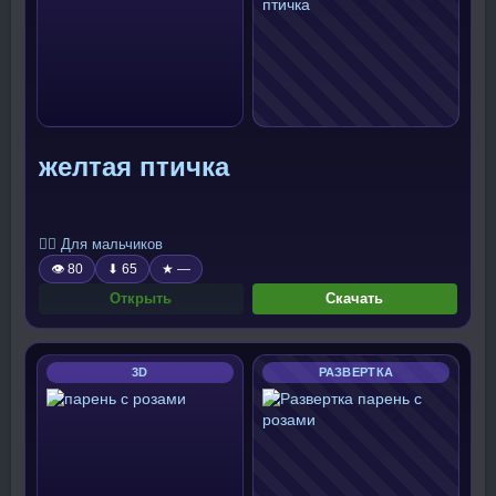
желтая птичка
🧍‍♂️ Для мальчиков
👁 80
⬇ 65
★ —
Открыть
Скачать
3D
РАЗВЕРТКА