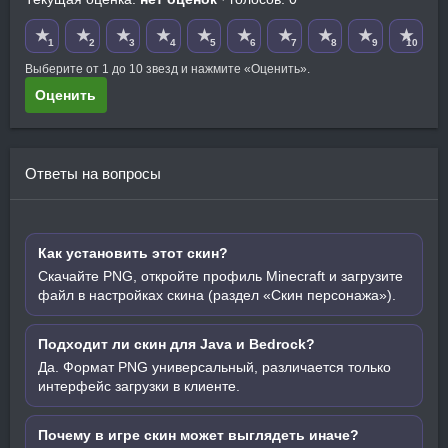
★
★
★
★
★
★
★
★
★
★
1
2
3
4
5
6
7
8
9
10
Выберите от 1 до 10 звезд и нажмите «Оценить».
Оценить
Ответы на вопросы
Как установить этот скин?
Скачайте PNG, откройте профиль Minecraft и загрузите
файл в настройках скина (раздел «Скин персонажа»).
Подходит ли скин для Java и Bedrock?
Да. Формат PNG универсальный, различается только
интерфейс загрузки в клиенте.
Почему в игре скин может выглядеть иначе?