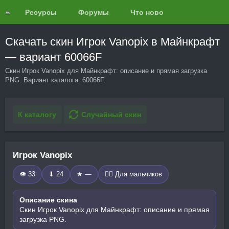
Ресурсы
Форумы
Что нового?
Обзоры
Скачать скин Игрок Vanopix в Майнкрафт
— вариант 60066F
Скин Игрок Vanopix для Майнкрафт: описание и прямая загрузка
PNG. Вариант каталога: 60066F.
К каталогу
Случайный скин
Игрок Vanopix
👁 33
⬇ 24
★ —
🧍‍♂️ Для мальчиков
Описание скина
Скин Игрок Vanopix для Майнкрафт: описание и прямая
загрузка PNG.