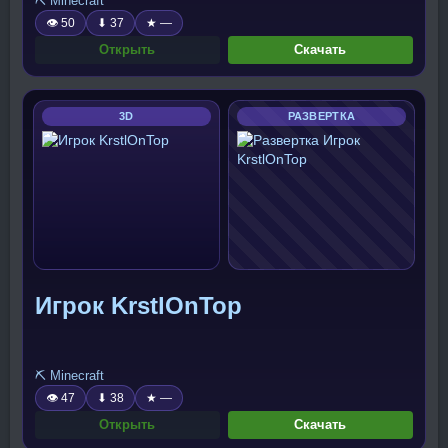
⛏️ Minecraft
👁 50
⬇ 37
★ —
Открыть
Скачать
3D
РАЗВЕРТКА
Игрок KrstlOnTop
⛏️ Minecraft
👁 47
⬇ 38
★ —
Открыть
Скачать