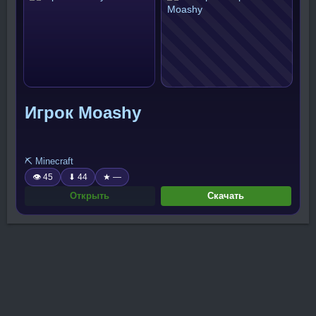
Игрок Moashy
⛏️ Minecraft
👁 45
⬇ 44
★ —
Открыть
Скачать