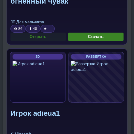
огненный чувак
🧍‍♂️ Для мальчиков
👁 86
⬇ 40
★ —
Открыть
Скачать
3D
РАЗВЕРТКА
Игрок adieua1