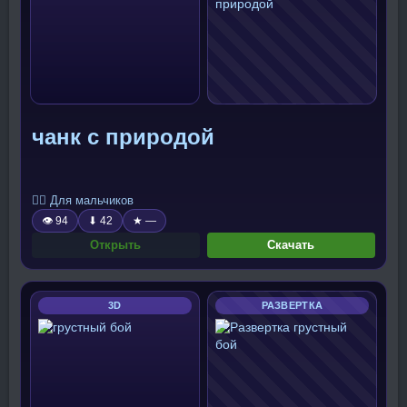
чанк с природой
🧍‍♂️ Для мальчиков
👁 94
⬇ 42
★ —
Открыть
Скачать
3D
РАЗВЕРТКА