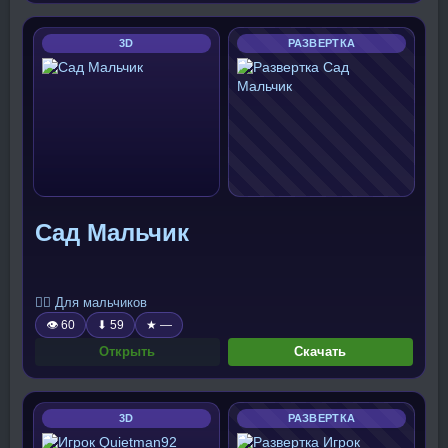
3D
РАЗВЕРТКА
Сад Мальчик
🧍‍♂️ Для мальчиков
👁 60
⬇ 59
★ —
Открыть
Скачать
3D
РАЗВЕРТКА