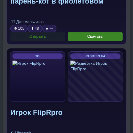
парень-кот в фиолетовом
🧍‍♂️ Для мальчиков
👁 105
⬇ 48
★ —
Открыть
Скачать
3D
РАЗВЕРТКА
Игрок FlipRpro