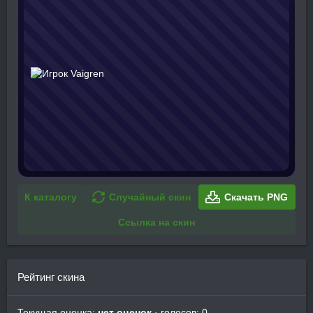
К каталогу
Случайный скин
Скачать PNG
Ссылка на скин
Рейтинг скина
Текущая оценка:
нет оценок
· голосов: 0