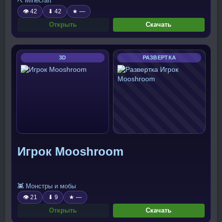
⛏️ Minecraft
👁 42
⬇ 42
★ —
Открыть
Скачать
3D
РАЗВЕРТКА
Игрок Mooshroom
👾 Монстры и мобы
👁 21
⬇ 9
★ —
Открыть
Скачать