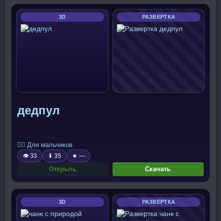
3D
РАЗВЕРТКА
дедпул
🧍‍♂️ Для мальчиков
👁 33
⬇ 35
★ —
Открыть
Скачать
3D
РАЗВЕРТКА