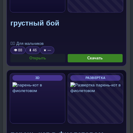
грустный бой
🧍‍♂️ Для мальчиков
👁 88
⬇ 46
★ —
Открыть
Скачать
3D
РАЗВЕРТКА