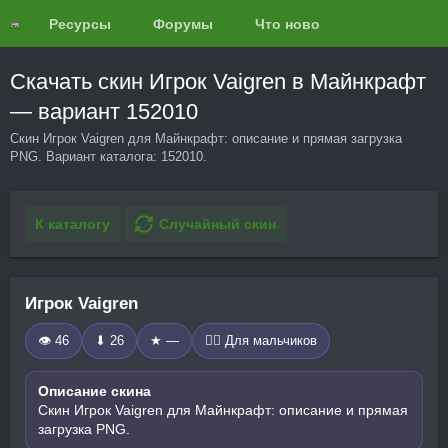
Ресурсы
Форумы
Что нового?
Обзоры
Скачать скин Игрок Vaigren в Майнкрафт
— вариант 152010
Скин Игрок Vaigren для Майнкрафт: описание и прямая загрузка
PNG. Вариант каталога: 152010.
К каталогу
Случайный скин
Игрок Vaigren
👁 46
⬇ 26
★ —
🧍‍♂️ Для мальчиков
Описание скина
Скин Игрок Vaigren для Майнкрафт: описание и прямая
загрузка PNG.