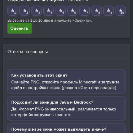
★
★
★
★
★
★
★
★
★
★
1
2
3
4
5
6
7
8
9
10
Выберите от 1 до 10 звезд и нажмите «Оценить».
Оценить
Ответы на вопросы
Как установить этот скин?
Скачайте PNG, откройте профиль Minecraft и загрузите
файл в настройках скина (раздел «Скин персонажа»).
Подходит ли скин для Java и Bedrock?
Да. Формат PNG универсальный, различается только
интерфейс загрузки в клиенте.
Почему в игре скин может выглядеть иначе?