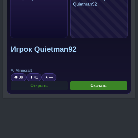
Игрок Quietman92
⛏️ Minecraft
👁 39
⬇ 41
★ —
Открыть
Скачать