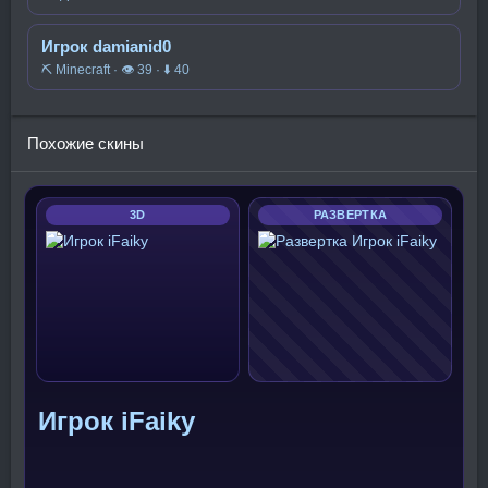
Игрок damianid0
⛏️ Minecraft · 👁 39 · ⬇ 40
Похожие скины
3D
РАЗВЕРТКА
Игрок iFaiky