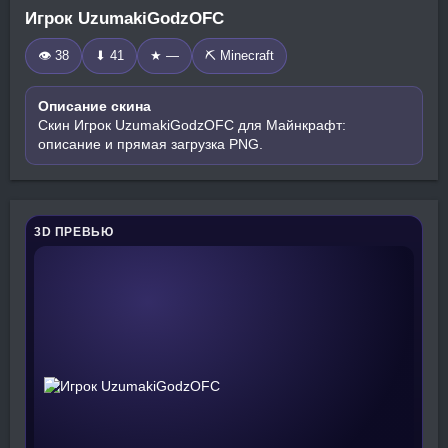
Игрок UzumakiGodzOFC
👁 38
⬇ 41
★ —
⛏️ Minecraft
Описание скина
Скин Игрок UzumakiGodzOFC для Майнкрафт:
описание и прямая загрузка PNG.
3D ПРЕВЬЮ