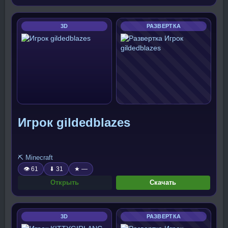
3D
РАЗВЕРТКА
Игрок gildedblazes
⛏️ Minecraft
👁 61
⬇ 31
★ —
Открыть
Скачать
3D
РАЗВЕРТКА