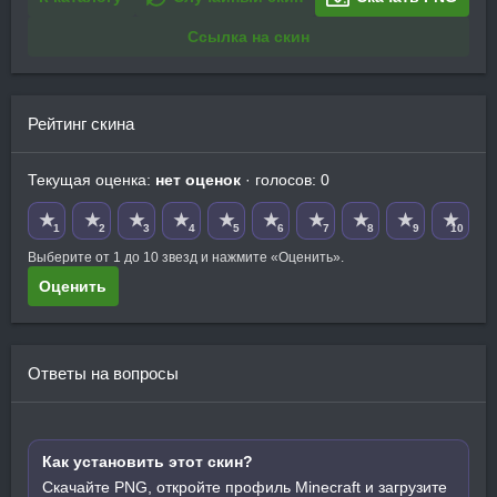
Ссылка на скин
Рейтинг скина
Текущая оценка:
нет оценок
· голосов: 0
★
★
★
★
★
★
★
★
★
★
1
2
3
4
5
6
7
8
9
10
Выберите от 1 до 10 звезд и нажмите «Оценить».
Оценить
Ответы на вопросы
Как установить этот скин?
Скачайте PNG, откройте профиль Minecraft и загрузите