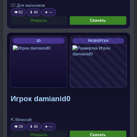
🧍‍♂️ Для мальчиков
👁 62
⬇ 46
★ —
Открыть
Скачать
3D
РАЗВЕРТКА
Игрок damianid0
⛏️ Minecraft
👁 39
⬇ 40
★ —
Открыть
Скачать