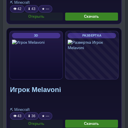
⛏️ Minecraft
👁 42
⬇ 43
★ —
Открыть
Скачать
3D
РАЗВЕРТКА
Игрок Melavoni
⛏️ Minecraft
👁 43
⬇ 36
★ —
Открыть
Скачать