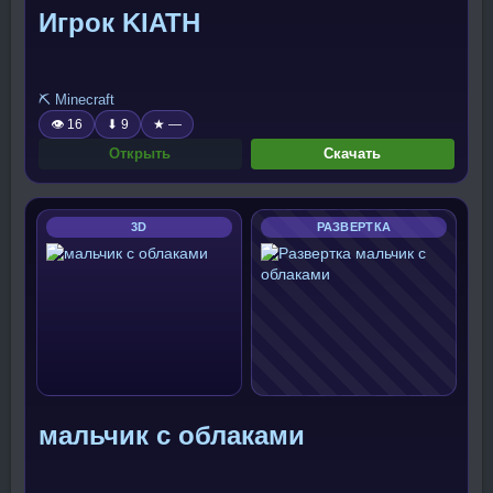
Игрок KIATH
⛏️ Minecraft
👁 16
⬇ 9
★ —
Открыть
Скачать
3D
РАЗВЕРТКА
мальчик с облаками