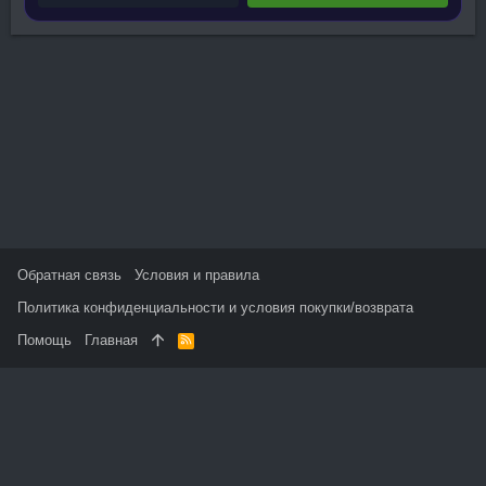
Обратная связь
Условия и правила
Политика конфиденциальности и условия покупки/возврата
Помощь
Главная
R
S
S
На данном сайте используются файлы cookie, чтобы
персонализировать контент и сохранить Ваш вход в систему,
если Вы зарегистрируетесь.
Продолжая использовать этот сайт, Вы соглашаетесь на
использование наших файлов cookie и принимаете
пользовательское соглашение и политику конфиденциальности.