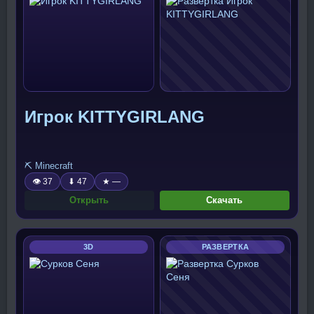
Игрок KITTYGIRLANG
⛏️ Minecraft
👁 37
⬇ 47
★ —
Открыть
Скачать
3D
РАЗВЕРТКА