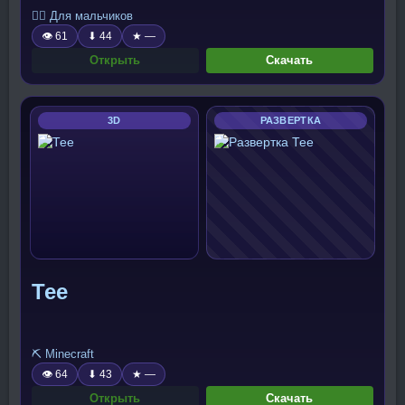
🧍‍♂️ Для мальчиков
👁 61
⬇ 44
★ —
Открыть
Скачать
3D
РАЗВЕРТКА
Тее
⛏️ Minecraft
👁 64
⬇ 43
★ —
Открыть
Скачать