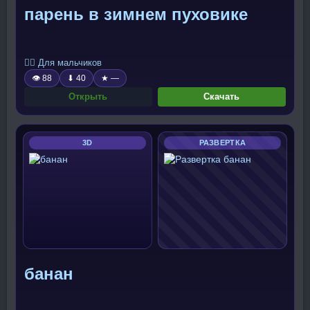
парень в зимнем пуховике
🧍‍♂️ Для мальчиков
👁 88
⬇ 40
★ —
Открыть
Скачать
3D
РАЗВЕРТКА
банан