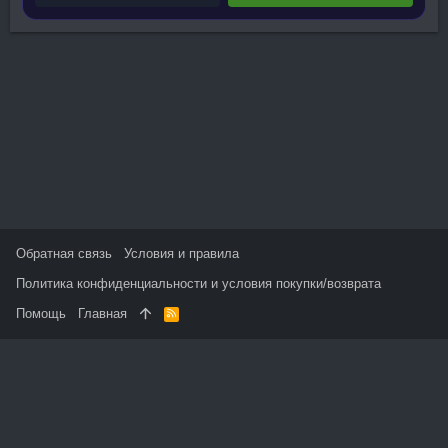
Обратная связь
Условия и правила
Политика конфиденциальности и условия покупки/возврата
Помощь
Главная
R
S
S
На данном сайте используются файлы cookie, чтобы
персонализировать контент и сохранить Ваш вход в систему,
если Вы зарегистрируетесь.
Продолжая использовать этот сайт, Вы соглашаетесь на
использование наших файлов cookie и принимаете
пользовательское соглашение и политику конфиденциальности.