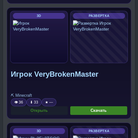
3D
РАЗВЕРТКА
Игрок VeryBrokenMaster
⛏️ Minecraft
👁 36
⬇ 33
★ —
Открыть
Скачать
3D
РАЗВЕРТКА