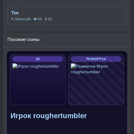
Тее
⛏️ Minecraft · 👁 64 · ⬇ 43
Похожие скины
3D
РАЗВЕРТКА
Игрок roughertumbler