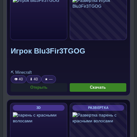
Игрок Blu3Fir3TGOG
⛏️ Minecraft
👁 40
⬇ 40
★ —
Открыть
Скачать
3D
РАЗВЕРТКА