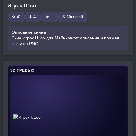
Игрок U1co
👁 41
⬇ 42
★ —
⛏️ Minecraft
Описание скина
Скин Игрок U1co для Майнкрафт: описание и прямая
загрузка PNG.
3D ПРЕВЬЮ