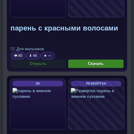
парень с красными волосами
🧍‍♂️ Для мальчиков
👁 80
⬇ 46
★ —
Открыть
Скачать
3D
РАЗВЕРТКА