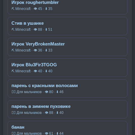
Игрок roughertumbler
⛏️ Minecraft · 👁 45 · ⬇ 35
Стив в ушанке
⛏️ Minecraft · 👁 88 · ⬇ 51
Игрок VeryBrokenMaster
⛏️ Minecraft · 👁 36 · ⬇ 33
Игрок Blu3Fir3TGOG
⛏️ Minecraft · 👁 40 · ⬇ 40
парень с красными волосами
🧍‍♂️ Для мальчиков · 👁 80 · ⬇ 46
парень в зимнем пуховике
🧍‍♂️ Для мальчиков · 👁 88 · ⬇ 40
банан
🧍‍♂️ Для мальчиков · 👁 61 · ⬇ 44