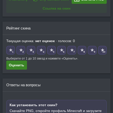
Ссылка на скин
Рейтинг скина
Текущая оценка:
нет оценок
· голосов: 0
★
★
★
★
★
★
★
★
★
★
1
2
3
4
5
6
7
8
9
10
Выберите от 1 до 10 звезд и нажмите «Оценить».
Оценить
Ответы на вопросы
Как установить этот скин?
Скачайте PNG, откройте профиль Minecraft и загрузите