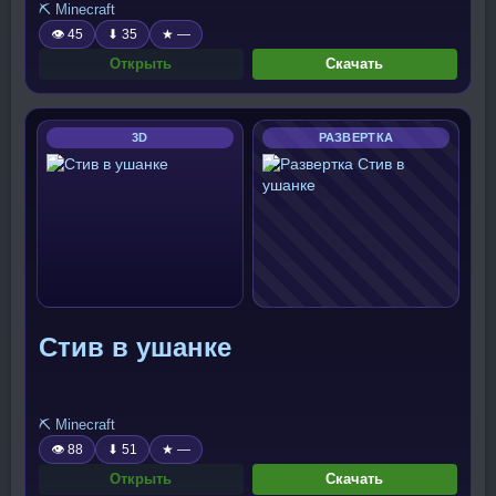
⛏️ Minecraft
👁 45
⬇ 35
★ —
Открыть
Скачать
3D
РАЗВЕРТКА
Стив в ушанке
⛏️ Minecraft
👁 88
⬇ 51
★ —
Открыть
Скачать