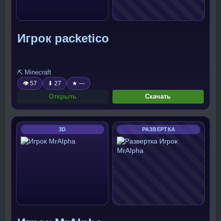
Игрок packetico
⛏️ Minecraft
👁 57
⬇ 27
★ —
Открыть
Скачать
3D
РАЗВЕРТКА