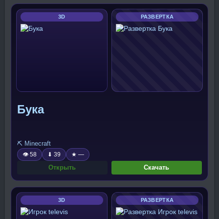
3D
РАЗВЕРТКА
Бука
⛏️ Minecraft
👁 58
⬇ 39
★ —
Открыть
Скачать
3D
РАЗВЕРТКА