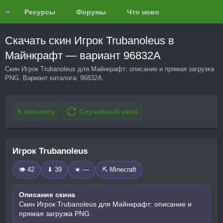
Ресурсы
Форумы
Что нового?
Обзоры
Скачать скин Игрок Trubanoleus в
Майнкрафт — вариант 96832A
Скин Игрок Trubanoleus для Майнкрафт: описание и прямая загрузка
PNG. Вариант каталога: 96832A.
К каталогу
Случайный скин
Игрок Trubanoleus
👁 42
⬇ 39
★ —
⛏️ Minecraft
Описание скина
Скин Игрок Trubanoleus для Майнкрафт: описание и
прямая загрузка PNG.