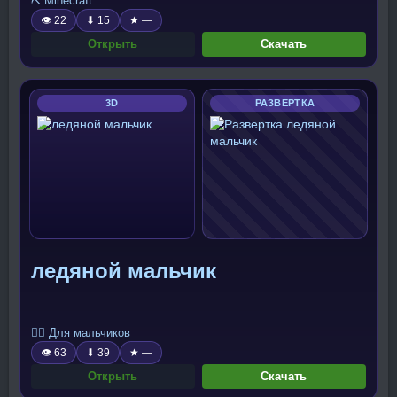
⛏️ Minecraft
👁 22
⬇ 15
★ —
Открыть
Скачать
3D
РАЗВЕРТКА
ледяной мальчик
🧍‍♂️ Для мальчиков
👁 63
⬇ 39
★ —
Открыть
Скачать