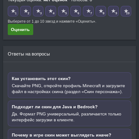
★
★
★
★
★
★
★
★
★
★
1
2
3
4
5
6
7
8
9
10
Выберите от 1 до 10 звезд и нажмите «Оценить».
Оценить
Ответы на вопросы
Как установить этот скин?
Скачайте PNG, откройте профиль Minecraft и загрузите
файл в настройках скина (раздел «Скин персонажа»).
Подходит ли скин для Java и Bedrock?
Да. Формат PNG универсальный, различается только
интерфейс загрузки в клиенте.
Почему в игре скин может выглядеть иначе?