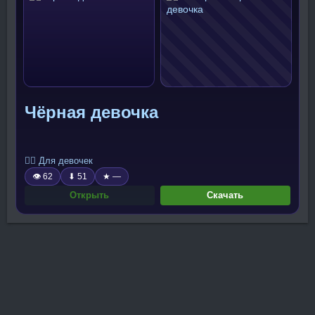
Чёрная девочка
🧍‍♀️ Для девочек
👁 62
⬇ 51
★ —
Открыть
Скачать