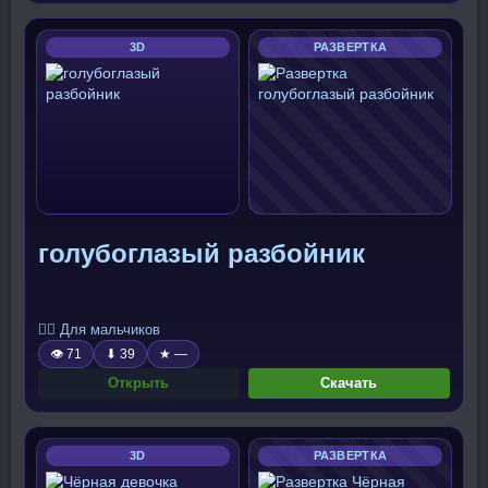
3D
РАЗВЕРТКА
голубоглазый разбойник
🧍‍♂️ Для мальчиков
👁 71
⬇ 39
★ —
Открыть
Скачать
3D
РАЗВЕРТКА