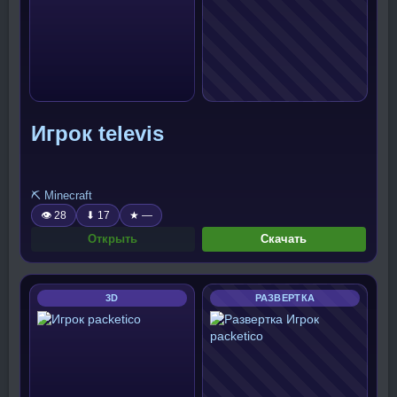
Игрок televis
⛏️ Minecraft
👁 28
⬇ 17
★ —
Открыть
Скачать
3D
РАЗВЕРТКА