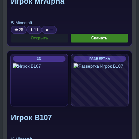
Игрок MrAIpha
⛏️ Minecraft
👁 25
⬇ 11
★ —
Открыть
Скачать
3D
РАЗВЕРТКА
Игрок B107