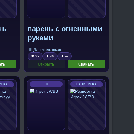
нь
парень с огненными
руками
🧍‍♂️ Для мальчиков
👁 92
⬇ 49
★ —
ать
Открыть
Скачать
РТКА
3D
РАЗВЕРТКА