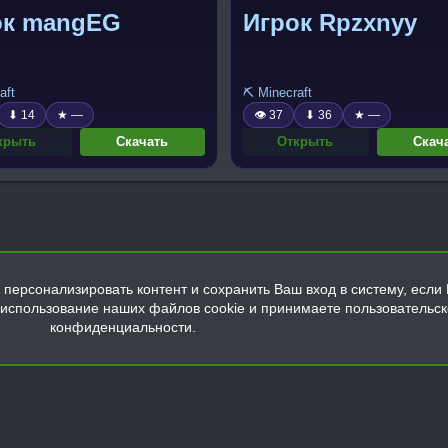
ок mangEG
Игрок Rpzxnyy
aft
⛏️ Minecraft
⬇ 14
★ —
👁 37
⬇ 36
★ —
крыть
Скачать
Открыть
Скач
персонализировать контент и сохранить Ваш вход в систему, если 
а использование наших файлов cookie и принимаете пользовательс
конфиденциальности.
Обратная связь
Условия и правила
Политика конфиденциальнос