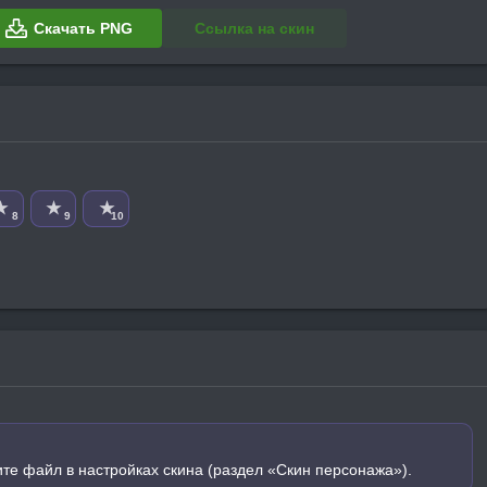
Скачать PNG
Ссылка на скин
★
★
★
8
9
10
ите файл в настройках скина (раздел «Скин персонажа»).