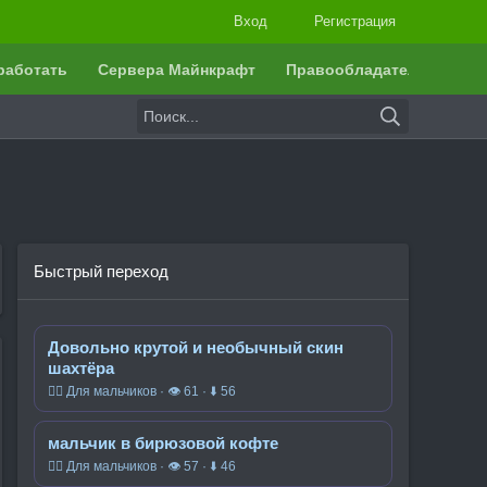
Вход
Регистрация
работать
Сервера Майнкрафт
Правообладателям
Быстрый переход
Довольно крутой и необычный скин
шахтёра
🧍‍♂️ Для мальчиков · 👁 61 · ⬇ 56
мальчик в бирюзовой кофте
🧍‍♂️ Для мальчиков · 👁 57 · ⬇ 46