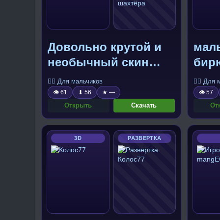
Довольно крутой и
мал
необычный скин
бир
шахтёра
🧍‍♂️ Для мальчиков
🧍‍♂️ Для
👁 61
⬇ 56
★ —
👁 57
Открыть
Скачать
От
3D
РАЗВЕРТКА