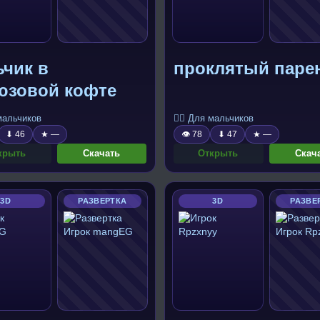
ьчик в
проклятый паре
юзовой кофте
 мальчиков
🧍‍♂️ Для мальчиков
⬇ 46
★ —
👁 78
⬇ 47
★ —
крыть
Скачать
Открыть
Скач
3D
РАЗВЕРТКА
3D
РАЗВЕ