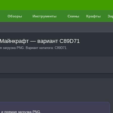
Обзоры
Инструменты
Скины
Крафты
За
в Майнкрафт — вариант C89D71
 загрузка PNG. Вариант каталога: C89D71.
 и прямая загрузка PNG.