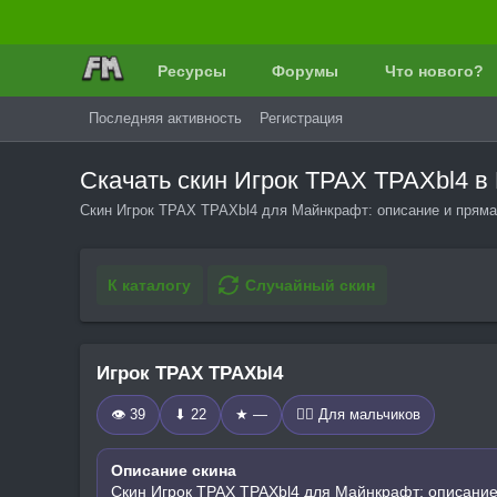
Ресурсы
Форумы
Что нового?
Последняя активность
Регистрация
Скачать скин Игрок TPAX TPAXbl4 
Скин Игрок TPAX TPAXbl4 для Майнкрафт: описание и прямая
К каталогу
Случайный скин
Игрок TPAX TPAXbl4
👁 39
⬇ 22
★ —
🧍‍♂️ Для мальчиков
Описание скина
Скин Игрок TPAX TPAXbl4 для Майнкрафт: описание