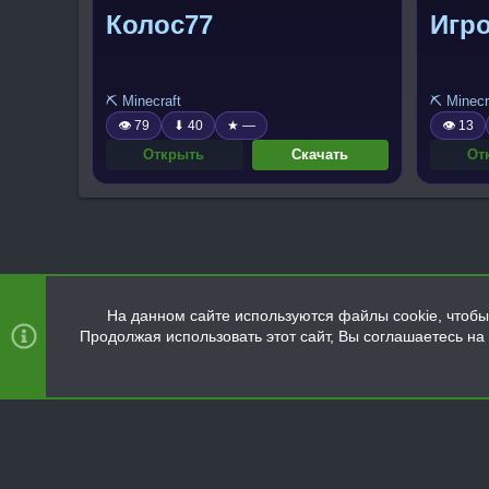
Колос77
Игр
⛏️ Minecraft
⛏️ Minecr
👁 79
⬇ 40
★ —
👁 13
Открыть
Скачать
От
На данном сайте используются файлы cookie, чтобы 
Продолжая использовать этот сайт, Вы соглашаетесь н