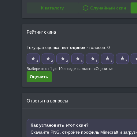
К каталогу
Случайный скин
Рейтинг скина
Текущая оценка:
нет оценок
· голосов: 0
★
★
★
★
★
★
★
1
2
3
4
5
6
7
Выберите от 1 до 10 звезд и нажмите «Оценить».
Оценить
Ответы на вопросы
Как установить этот скин?
Скачайте PNG, откройте профиль Minecraft и загруз