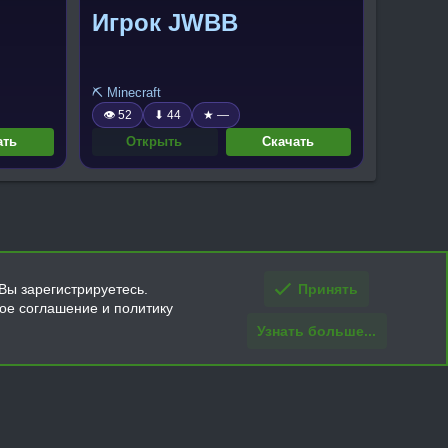
Игрок JWBB
⛏️ Minecraft
👁 52
⬇ 44
★ —
ать
Открыть
Скачать
Вы зарегистрируетесь.
Принять
кое соглашение и политику
Узнать больше...
ти и условия покупки/возврата
Помощь
Главная
R
S
S