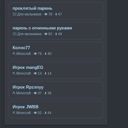
проклятый парень
🧍‍♂️ Для мальчиков · 👁 78 · ⬇ 47
парень с огненными руками
🧍‍♂️ Для мальчиков · 👁 92 · ⬇ 49
Колос77
⛏️ Minecraft · 👁 79 · ⬇ 40
Игрок mangEG
⛏️ Minecraft · 👁 13 · ⬇ 14
Игрок Rpzxnyy
⛏️ Minecraft · 👁 37 · ⬇ 36
Игрок JWBB
⛏️ Minecraft · 👁 52 · ⬇ 44