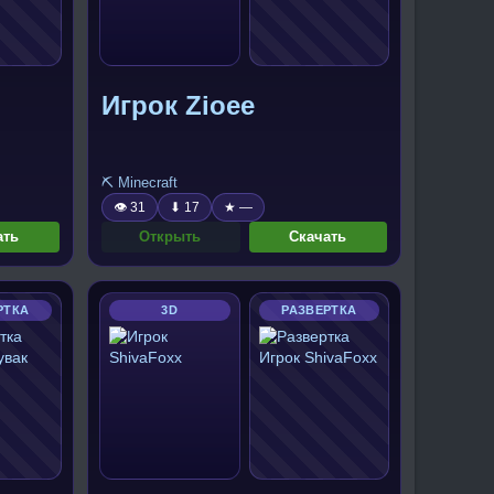
Игрок Zioee
⛏️ Minecraft
👁 31
⬇ 17
★ —
ать
Открыть
Скачать
РТКА
3D
РАЗВЕРТКА