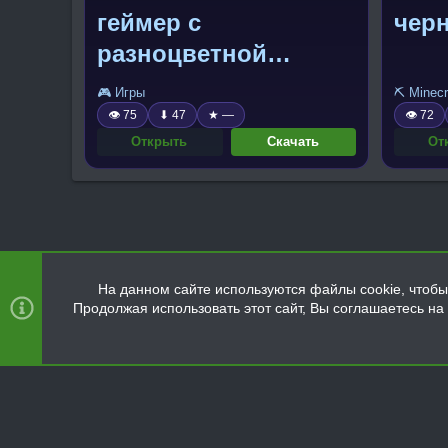
геймер с
чер
разноцветной
кофтой
🎮 Игры
⛏️ Minecr
👁 75
⬇ 47
★ —
👁 72
Открыть
Скачать
От
На данном сайте используются файлы cookie, чтобы 
Продолжая использовать этот сайт, Вы соглашаетесь н