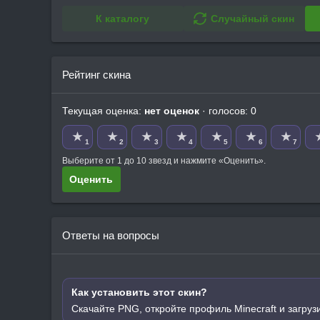
К каталогу
Случайный скин
Рейтинг скина
Текущая оценка:
нет оценок
· голосов: 0
★
★
★
★
★
★
★
1
2
3
4
5
6
7
Выберите от 1 до 10 звезд и нажмите «Оценить».
Оценить
Ответы на вопросы
Как установить этот скин?
Скачайте PNG, откройте профиль Minecraft и загруз