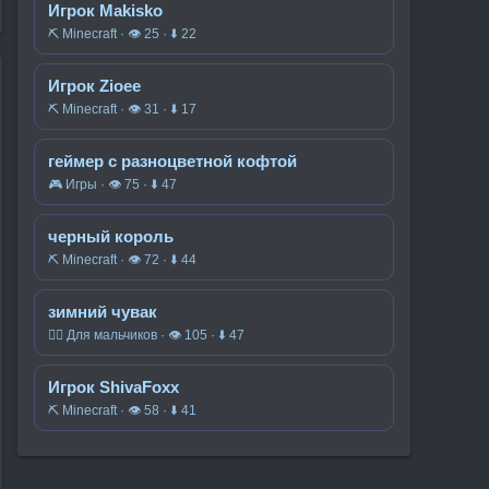
Игрок Makisko
⛏️ Minecraft · 👁 25 · ⬇ 22
Игрок Zioee
⛏️ Minecraft · 👁 31 · ⬇ 17
геймер с разноцветной кофтой
🎮 Игры · 👁 75 · ⬇ 47
черный король
⛏️ Minecraft · 👁 72 · ⬇ 44
зимний чувак
🧍‍♂️ Для мальчиков · 👁 105 · ⬇ 47
Игрок ShivaFoxx
⛏️ Minecraft · 👁 58 · ⬇ 41