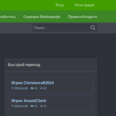
Вход
Регистрация
работать
Сервера Майнкрафт
Правообладателям
Быстрый переход
Игрок Christocraft2014
⛏️ Minecraft · 👁 41 · ⬇ 42
Игрок AnumiClient
⛏️ Minecraft · 👁 41 · ⬇ 41