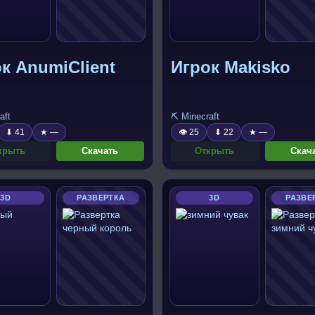
к AnumiClient
Игрок Makisko
aft
⛏️ Minecraft
⬇ 41
★ —
👁 25
⬇ 22
★ —
крыть
Скачать
Открыть
Скач
3D
РАЗВЕРТКА
3D
РАЗВЕ