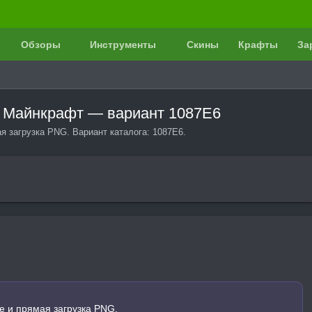
Обзоры
Инструменты
Скины
Крафты
За
 в Майнкрафт — вариант 1087E6
ая загрузка PNG. Вариант каталога: 1087E6.
е и прямая загрузка PNG.