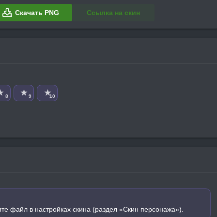
Скачать PNG
Ссылка на скин
★
★
★
8
9
10
ите файл в настройках скина (раздел «Скин персонажа»).