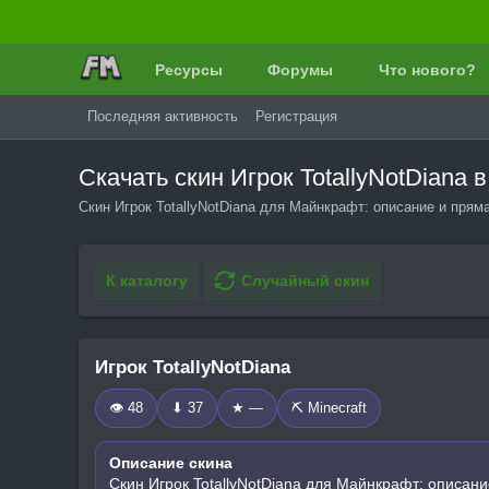
Ресурсы
Форумы
Что нового?
Последняя активность
Регистрация
Скачать скин Игрок TotallyNotDiana
Скин Игрок TotallyNotDiana для Майнкрафт: описание и прям
К каталогу
Случайный скин
Игрок TotallyNotDiana
👁 48
⬇ 37
★ —
⛏️ Minecraft
Описание скина
Скин Игрок TotallyNotDiana для Майнкрафт: описани