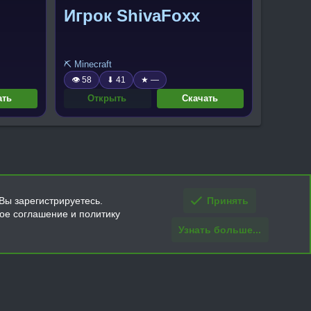
Игрок ShivaFoxx
⛏️ Minecraft
👁 58
⬇ 41
★ —
ать
Открыть
Скачать
Вы зарегистрируетесь.
Принять
кое соглашение и политику
Узнать больше...
ти и условия покупки/возврата
Помощь
Главная
R
S
S