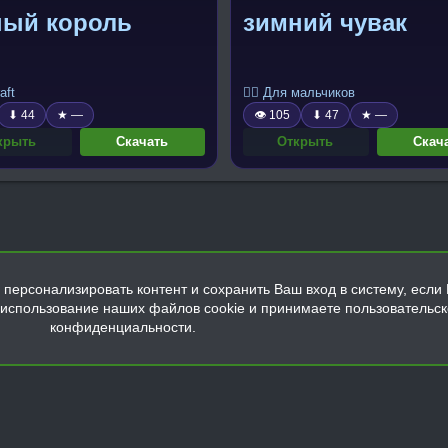
ный король
зимний чувак
aft
🧍‍♂️ Для мальчиков
⬇ 44
★ —
👁 105
⬇ 47
★ —
крыть
Скачать
Открыть
Скач
персонализировать контент и сохранить Ваш вход в систему, если 
а использование наших файлов cookie и принимаете пользовательс
конфиденциальности.
Обратная связь
Условия и правила
Политика конфиденциальнос