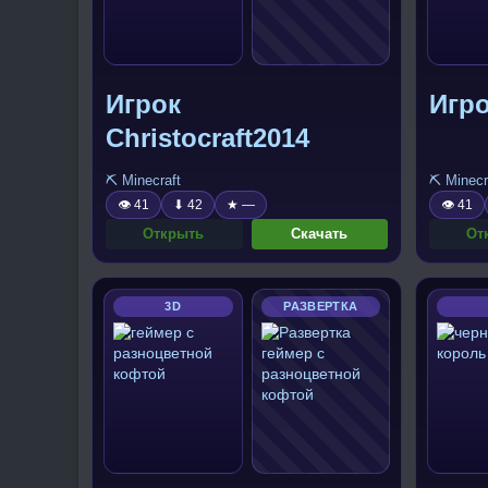
Игрок
Игро
Christocraft2014
⛏️ Minecraft
⛏️ Minecr
👁 41
⬇ 42
★ —
👁 41
Открыть
Скачать
От
3D
РАЗВЕРТКА