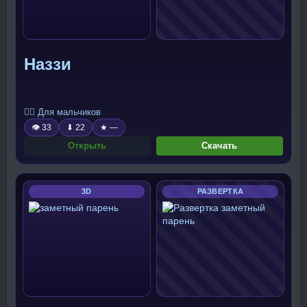
Наззи
🧍‍♂️ Для мальчиков
👁 33
⬇ 22
★ —
Открыть
Скачать
3D
РАЗВЕРТКА