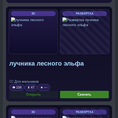
3D
РАЗВЕРТКА
лучника лесного эльфа
🧍‍♂️ Для мальчиков
👁 106
⬇ 47
★ —
Открыть
Скачать
3D
РАЗВЕРТКА