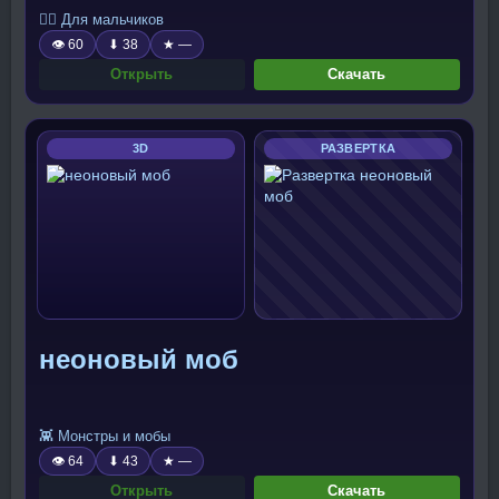
🧍‍♂️ Для мальчиков
👁 60
⬇ 38
★ —
Открыть
Скачать
3D
РАЗВЕРТКА
неоновый моб
👾 Монстры и мобы
👁 64
⬇ 43
★ —
Открыть
Скачать