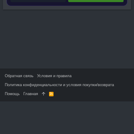
Обратная связь
Условия и правила
Политика конфиденциальности и условия покупки/возврата
Помощь
Главная
R
S
S
На данном сайте используются файлы cookie, чтобы
персонализировать контент и сохранить Ваш вход в систему,
если Вы зарегистрируетесь.
Продолжая использовать этот сайт, Вы соглашаетесь на
использование наших файлов cookie и принимаете
пользовательское соглашение и политику конфиденциальности.