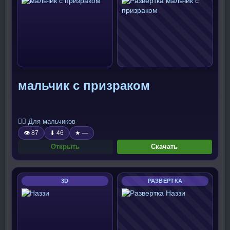
мальчик с призраком
🧍‍♂️ Для мальчиков
👁 87
⬇ 46
★ —
Открыть
Скачать
3D
РАЗВЕРТКА