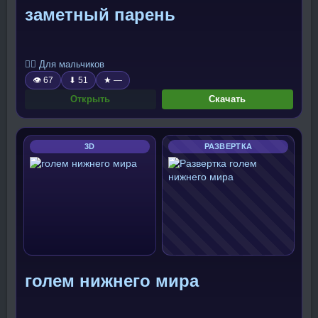
заметный парень
🧍‍♂️ Для мальчиков
👁 67
⬇ 51
★ —
Открыть
Скачать
3D
РАЗВЕРТКА
голем нижнего мира