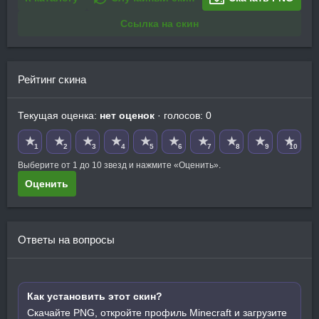
Ссылка на скин
Рейтинг скина
Текущая оценка:
нет оценок
· голосов: 0
★
★
★
★
★
★
★
★
★
★
1
2
3
4
5
6
7
8
9
10
Выберите от 1 до 10 звезд и нажмите «Оценить».
Оценить
Ответы на вопросы
Как установить этот скин?
Скачайте PNG, откройте профиль Minecraft и загрузите