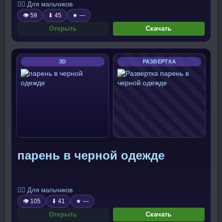
🧍‍♂️ Для мальчиков
👁 59
⬇ 45
★ —
Открыть
Скачать
3D
РАЗВЕРТКА
парень в черной одежде
🧍‍♂️ Для мальчиков
👁 105
⬇ 41
★ —
Открыть
Скачать