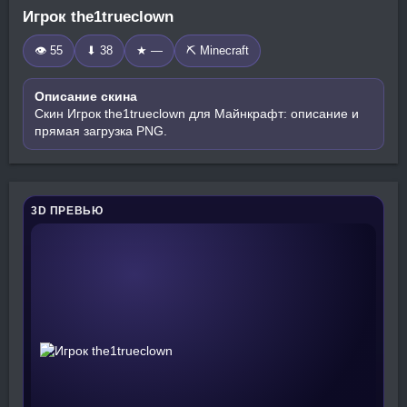
Игрок the1trueclown
👁 55
⬇ 38
★ —
⛏️ Minecraft
Описание скина
Скин Игрок the1trueclown для Майнкрафт: описание и
прямая загрузка PNG.
3D ПРЕВЬЮ