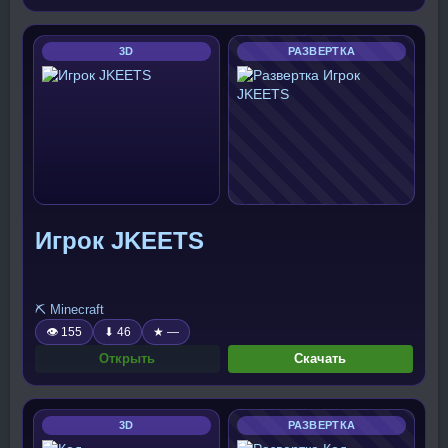
3D
РАЗВЕРТКА
Игрок JKEETS
⛏️ Minecraft
👁 155
⬇ 46
★ —
Открыть
Скачать
3D
РАЗВЕРТКА