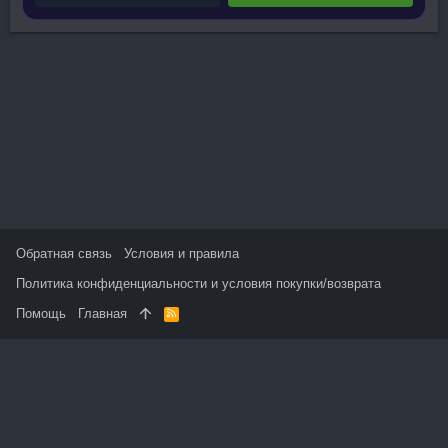
Обратная связь
Условия и правила
Политика конфиденциальности и условия покупки/возврата
Помощь
Главная
R
S
S
На данном сайте используются файлы cookie, чтобы
персонализировать контент и сохранить Ваш вход в систему,
если Вы зарегистрируетесь.
Продолжая использовать этот сайт, Вы соглашаетесь на
использование наших файлов cookie и принимаете
пользовательское соглашение и политику конфиденциальности.