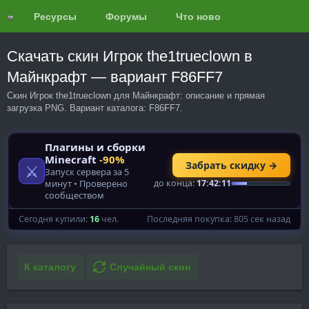
Ресурсы
Форумы
Что нового?
Обзоры
Скачать скин Игрок the1trueclown в
Майнкрафт — вариант F86FF7
Скин Игрок the1trueclown для Майнкрафт: описание и прямая
загрузка PNG. Вариант каталога: F86FF7.
К каталогу
Случайный скин