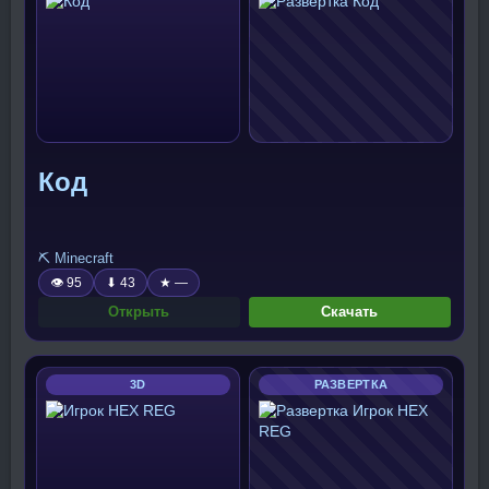
Код
⛏️ Minecraft
👁 95
⬇ 43
★ —
Открыть
Скачать
3D
РАЗВЕРТКА