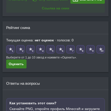
Ссылка на скин
Рейтинг скина
Текущая оценка:
нет оценок
· голосов: 0
★
★
★
★
★
★
★
★
★
★
1
2
3
4
5
6
7
8
9
10
Выберите от 1 до 10 звезд и нажмите «Оценить».
Оценить
Ответы на вопросы
Как установить этот скин?
Скачайте PNG, откройте профиль Minecraft и загрузите