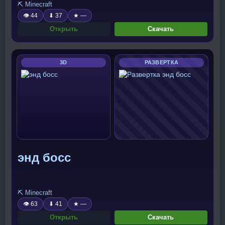
⛏️ Minecraft
👁 44
⬇ 37
★ —
Открыть
Скачать
3D
РАЗВЕРТКА
энд босс
⛏️ Minecraft
👁 63
⬇ 41
★ —
Открыть
Скачать