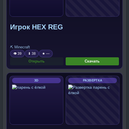
Игрок HEX REG
⛏️ Minecraft
👁 39
⬇ 38
★ —
Открыть
Скачать
3D
РАЗВЕРТКА