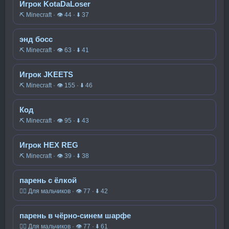
Игрок KotaDaLoser
⛏️ Minecraft · 👁 44 · ⬇ 37
энд босс
⛏️ Minecraft · 👁 63 · ⬇ 41
Игрок JKEETS
⛏️ Minecraft · 👁 155 · ⬇ 46
Код
⛏️ Minecraft · 👁 95 · ⬇ 43
Игрок HEX REG
⛏️ Minecraft · 👁 39 · ⬇ 38
парень с ёлкой
🧍‍♂️ Для мальчиков · 👁 77 · ⬇ 42
парень в чёрно-синем шарфе
🧍‍♂️ Для мальчиков · 👁 77 · ⬇ 61