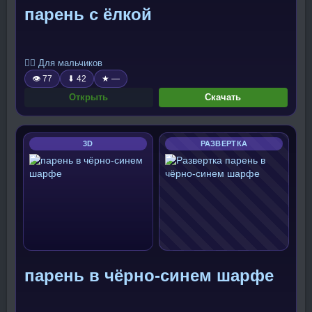
парень с ёлкой
🧍‍♂️ Для мальчиков
👁 77
⬇ 42
★ —
Открыть
Скачать
3D
РАЗВЕРТКА
парень в чёрно-синем шарфе