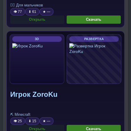
🧍‍♂️ Для мальчиков
👁 77
⬇ 61
★ —
Открыть
Скачать
3D
РАЗВЕРТКА
Игрок ZoroKu
⛏️ Minecraft
👁 25
⬇ 15
★ —
Открыть
Скачать