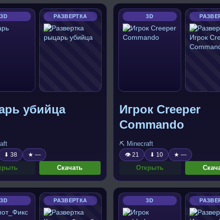
3D
РАЗВЕРТКА
3D
РАЗВЕ
арь убийца
Игрок Creeper
Commando
aft
⛏️ Minecraft
⬇ 38
★ —
👁 21
⬇ 10
★ —
крыть
Скачать
Открыть
Скач
3D
РАЗВЕРТКА
3D
РАЗВЕ