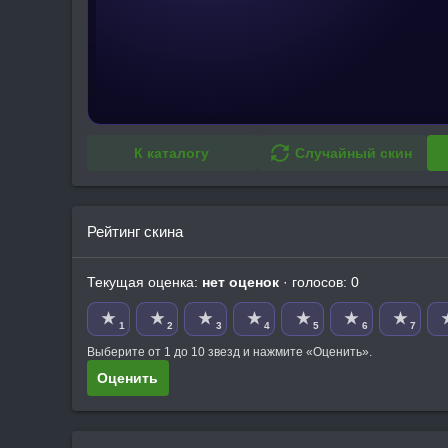
К каталогу
Случайный скин
Рейтинг скина
Текущая оценка:
нет оценок
· голосов: 0
★
★
★
★
★
★
★
1
2
3
4
5
6
7
Выберите от 1 до 10 звезд и нажмите «Оценить».
Оценить