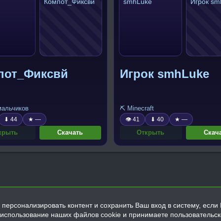
пот_Фиксвй
Игрок smhLuke
 мальчиков
⛏️ Minecraft
⬇ 44
★ —
👁 41
⬇ 40
★ —
крыть
Скачать
Открыть
Скач
персонализировать контент и сохранить Ваш вход в систему, если 
а использование наших файлов cookie и принимаете пользовательс