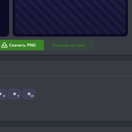
Скачать PNG
Ссылка на скин
★
★
★
8
9
10