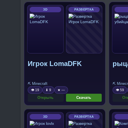
3D
РАЗВЕРТКА
Игрок LomaDFK
рыц
⛏️ Minecraft
⛏️ Minecr
👁 19
⬇ 9
★ —
👁 59
Открыть
Скачать
От
3D
РАЗВЕРТКА