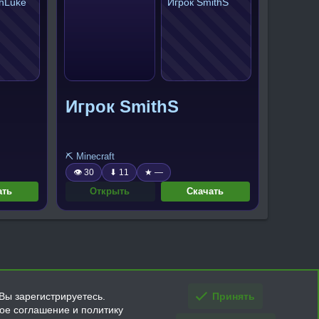
Игрок SmithS
⛏️ Minecraft
👁 30
⬇ 11
★ —
ать
Открыть
Скачать
Вы зарегистрируетесь.
Принять
кое соглашение и политику