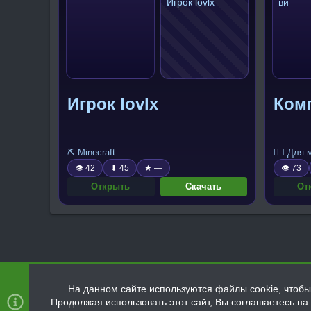
Игрок lovlx
Ком
⛏️ Minecraft
🧍‍♂️ Для
👁 42
⬇ 45
★ —
👁 73
Открыть
Скачать
От
На данном сайте используются файлы cookie, чтобы 
Продолжая использовать этот сайт, Вы соглашаетесь н