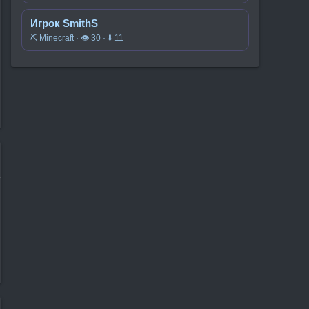
Игрок SmithS
⛏️ Minecraft · 👁 30 · ⬇ 11