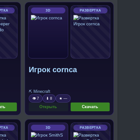
РТКА
3D
РАЗВЕРТКА
Игрок cornca
⛏️ Minecraft
👁 7
⬇ 8
★ —
ать
Открыть
Скачать
РТКА
3D
РАЗВЕРТКА