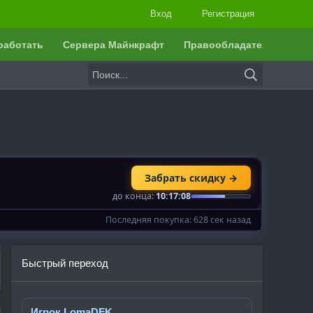
Вход
Регистрация
работать
Сервера Майнкрафт
Правообладателям
Быстрый переход
Игрок LomaDFK