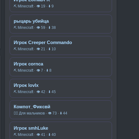
⛏️ Minecraft · 👁 19 · ⬇ 9
рыцарь убийца
⛏️ Minecraft · 👁 59 · ⬇ 38
Игрок Creeper Commando
⛏️ Minecraft · 👁 21 · ⬇ 10
Игрок cornca
⛏️ Minecraft · 👁 7 · ⬇ 8
Игрок lovlx
⛏️ Minecraft · 👁 42 · ⬇ 45
Компот_Фиксвй
🧍‍♂️ Для мальчиков · 👁 73 · ⬇ 44
Игрок smhLuke
⛏️ Minecraft · 👁 41 · ⬇ 40