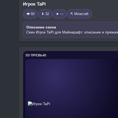
Игрок TaPi
👁 50
⬇ 32
★ —
⛏️ Minecraft
Описание скина
Скин Игрок TaPi для Майнкрафт: описание и прямая
3D ПРЕВЬЮ