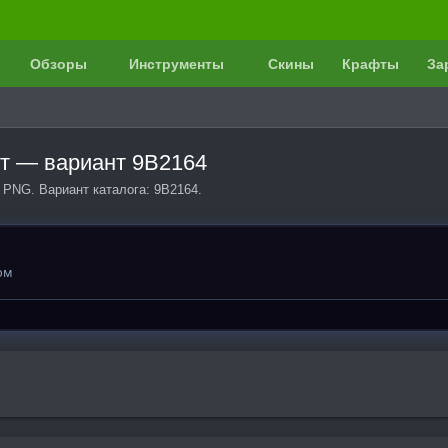
Обзоры
Инструменты
Скины
Крафты
За
фт — вариант 9B2164
 PNG. Вариант каталога: 9B2164.