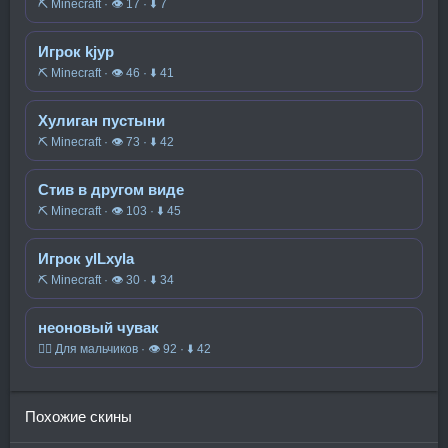
⛏️ Minecraft · 👁 17 · ⬇ 7
Игрок kjyp
⛏️ Minecraft · 👁 46 · ⬇ 41
Хулиган пустыни
⛏️ Minecraft · 👁 73 · ⬇ 42
Стив в другом виде
⛏️ Minecraft · 👁 103 · ⬇ 45
Игрок ylLxyla
⛏️ Minecraft · 👁 30 · ⬇ 34
неоновый чувак
🧍‍♂️ Для мальчиков · 👁 92 · ⬇ 42
Похожие скины