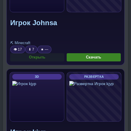
Игрок Johnsa
⛏️ Minecraft
👁 17
⬇ 7
★ —
Открыть
Скачать
3D
РАЗВЕРТКА