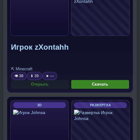
Игрок zXontahh
⛏️ Minecraft
👁 38
⬇ 39
★ —
Открыть
Скачать
3D
РАЗВЕРТКА