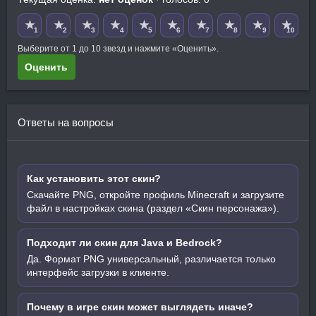
★
★
★
★
★
★
★
★
★
★
1
2
3
4
5
6
7
8
9
10
Выберите от 1 до 10 звезд и нажмите «Оценить».
Оценить
Ответы на вопросы
Как установить этот скин?
Скачайте PNG, откройте профиль Minecraft и загрузите
файл в настройках скина (раздел «Скин персонажа»).
Подходит ли скин для Java и Bedrock?
Да. Формат PNG универсальный, различается только
интерфейс загрузки в клиенте.
Почему в игре скин может выглядеть иначе?