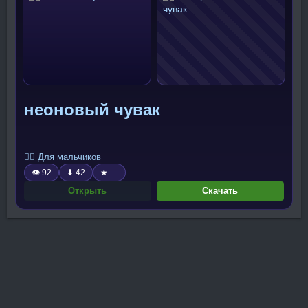
неоновый чувак
🧍‍♂️ Для мальчиков
👁 92
⬇ 42
★ —
Открыть
Скачать