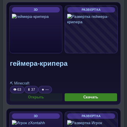
3D
РАЗВЕРТКА
геймера-крипера
⛏️ Minecraft
👁 63
⬇ 37
★ —
Открыть
Скачать
3D
РАЗВЕРТКА