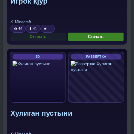
Игрок kjyp
⛏️ Minecraft
👁 46
⬇ 41
★ —
Открыть
Скачать
3D
РАЗВЕРТКА
Хулиган пустыни