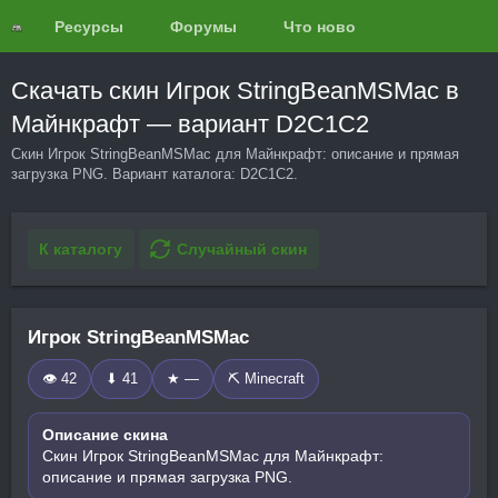
Ресурсы
Форумы
Что нового?
Обзоры
Скачать скин Игрок StringBeanMSMac в
Майнкрафт — вариант D2C1C2
Скин Игрок StringBeanMSMac для Майнкрафт: описание и прямая
загрузка PNG. Вариант каталога: D2C1C2.
К каталогу
Случайный скин
Игрок StringBeanMSMac
👁 42
⬇ 41
★ —
⛏️ Minecraft
Описание скина
Скин Игрок StringBeanMSMac для Майнкрафт:
описание и прямая загрузка PNG.