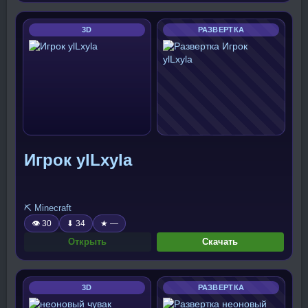
3D
РАЗВЕРТКА
Игрок ylLxyla
⛏️ Minecraft
👁 30
⬇ 34
★ —
Открыть
Скачать
3D
РАЗВЕРТКА