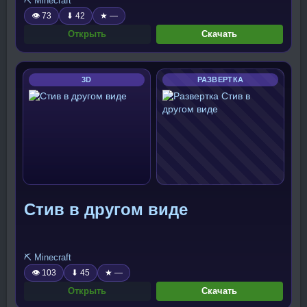
⛏️ Minecraft
👁 73
⬇ 42
★ —
Открыть
Скачать
3D
РАЗВЕРТКА
Стив в другом виде
⛏️ Minecraft
👁 103
⬇ 45
★ —
Открыть
Скачать