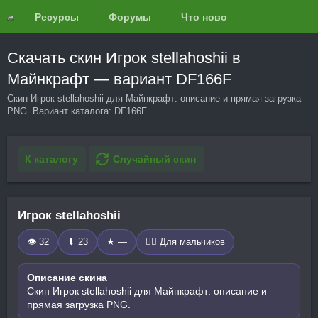
Ресурсы
Форумы
Что нового?
Обзоры
Скачать скин Игрок stellahoshii в
Майнкрафт — вариант DF166F
Скин Игрок stellahoshii для Майнкрафт: описание и прямая загрузка
PNG. Вариант каталога: DF166F.
К каталогу
Случайный скин
Игрок stellahoshii
👁 32
⬇ 23
★ —
🧍‍♂️ Для мальчиков
Описание скина
Скин Игрок stellahoshii для Майнкрафт: описание и
прямая загрузка PNG.