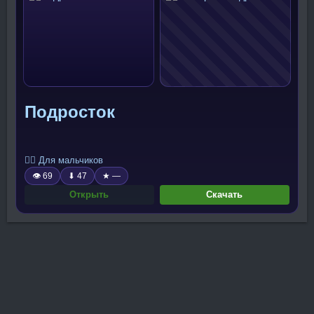
Подросток
🧍‍♂️ Для мальчиков
👁 69
⬇ 47
★ —
Открыть
Скачать