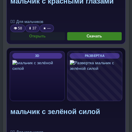
мальчик с красными глазами
🧍‍♂️ Для мальчиков
👁 58
⬇ 37
★ —
Открыть
Скачать
3D
РАЗВЕРТКА
мальчик с зелёной силой