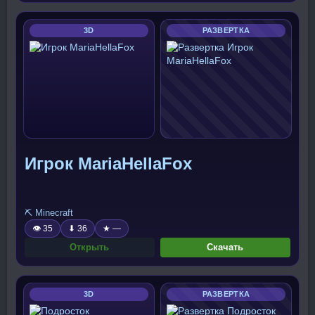
3D
РАЗВЕРТКА
Игрок MariaHellaFox
⛏️ Minecraft
👁 35
⬇ 36
★ —
Открыть
Скачать
3D
РАЗВЕРТКА