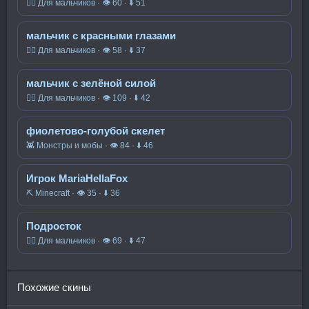
🧍‍♂️ Для мальчиков · 👁 60 · ⬇ 51
мальчик с красными глазами
🧍‍♂️ Для мальчиков · 👁 58 · ⬇ 37
мальчик с зелёной силой
🧍‍♂️ Для мальчиков · 👁 109 · ⬇ 42
фиолетово-голубой скелет
👾 Монстры и мобы · 👁 84 · ⬇ 46
Игрок MariaHellaFox
⛏️ Minecraft · 👁 35 · ⬇ 36
Подросток
🧍‍♂️ Для мальчиков · 👁 69 · ⬇ 47
Похожие скины