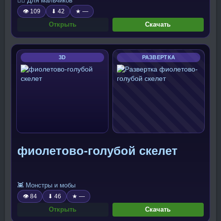
🧍‍♂️ Для мальчиков
👁 109
⬇ 42
★ —
Открыть
Скачать
3D
РАЗВЕРТКА
фиолетово-голубой скелет
👾 Монстры и мобы
👁 84
⬇ 46
★ —
Открыть
Скачать