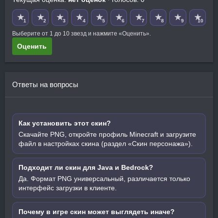
★
★
★
★
★
★
★
★
★
★
1
2
3
4
5
6
7
8
9
10
Выберите от 1 до 10 звезд и нажмите «Оценить».
Оценить
Ответы на вопросы
Как установить этот скин?
Скачайте PNG, откройте профиль Minecraft и загрузите
файл в настройках скина (раздел «Скин персонажа»).
Подходит ли скин для Java и Bedrock?
Да. Формат PNG универсальный, различается только
интерфейс загрузки в клиенте.
Почему в игре скин может выглядеть иначе?