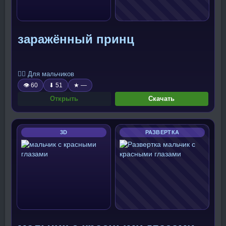
заражённый принц
🧍‍♂️ Для мальчиков
👁 60
⬇ 51
★ —
Открыть
Скачать
3D
РАЗВЕРТКА