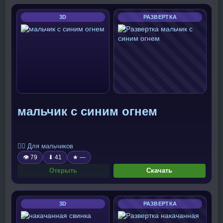
3D
РАЗВЕРТКА
мальчик с синим огнем
🧍‍♂️ Для мальчиков
👁 79
⬇ 41
★ —
Открыть
Скачать
3D
РАЗВЕРТКА