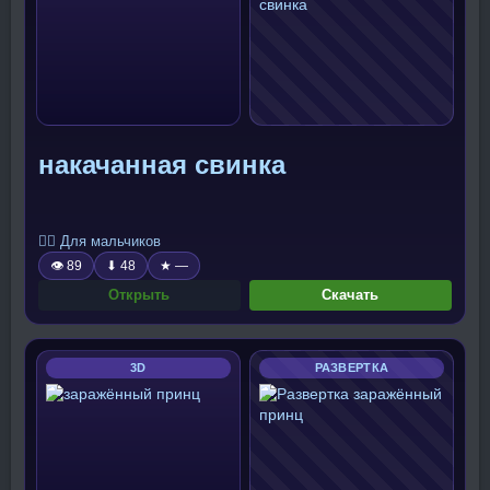
накачанная свинка
🧍‍♂️ Для мальчиков
👁 89
⬇ 48
★ —
Открыть
Скачать
3D
РАЗВЕРТКА