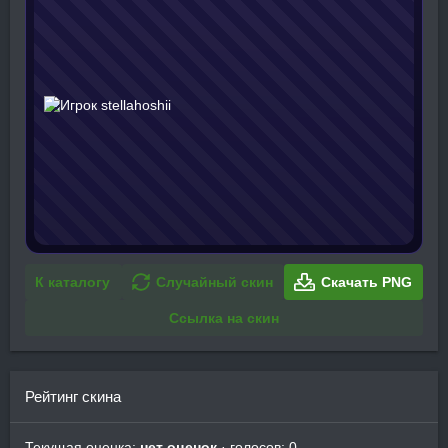
К каталогу
Случайный скин
Скачать PNG
Ссылка на скин
Рейтинг скина
Текущая оценка:
нет оценок
· голосов: 0