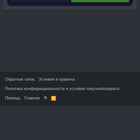
Обратная связь
Условия и правила
Политика конфиденциальности и условия покупки/возврата
Помощь
Главная
R
S
S
На данном сайте используются файлы cookie, чтобы
персонализировать контент и сохранить Ваш вход в систему,
если Вы зарегистрируетесь.
Продолжая использовать этот сайт, Вы соглашаетесь на
использование наших файлов cookie и принимаете
пользовательское соглашение и политику конфиденциальности.