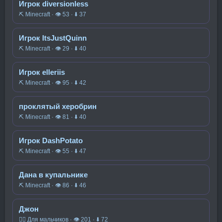
Игрок diversionless
⛏️ Minecraft · 👁 53 · ⬇ 37
Игрок ItsJustQuinn
⛏️ Minecraft · 👁 29 · ⬇ 40
Игрок elleriis
⛏️ Minecraft · 👁 95 · ⬇ 42
проклятый херобрин
⛏️ Minecraft · 👁 81 · ⬇ 40
Игрок DashPotato
⛏️ Minecraft · 👁 55 · ⬇ 47
Дана в купальнике
⛏️ Minecraft · 👁 86 · ⬇ 46
Джон
🧍‍♂️ Для мальчиков · 👁 201 · ⬇ 72