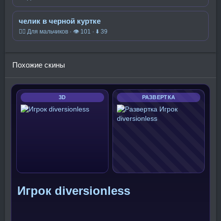
челик в черной куртке
🧍‍♂️ Для мальчиков · 👁 101 · ⬇ 39
Похожие скины
3D
РАЗВЕРТКА
Игрок diversionless