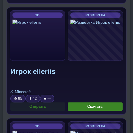
3D
РАЗВЕРТКА
Игрок elleriis
⛏️ Minecraft
👁 95
⬇ 42
★ —
Открыть
Скачать
3D
РАЗВЕРТКА