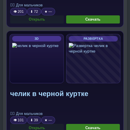
🧍‍♂️ Для мальчиков
👁 201
⬇ 72
★ —
Открыть
Скачать
3D
РАЗВЕРТКА
челик в черной куртке
🧍‍♂️ Для мальчиков
👁 101
⬇ 39
★ —
Открыть
Скачать