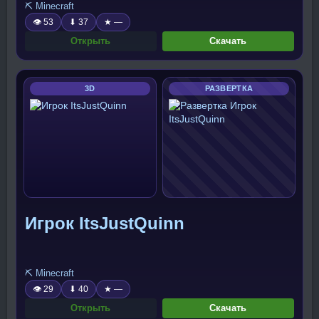
⛏️ Minecraft
👁 53
⬇ 37
★ —
Открыть
Скачать
3D
РАЗВЕРТКА
Игрок ItsJustQuinn
⛏️ Minecraft
👁 29
⬇ 40
★ —
Открыть
Скачать