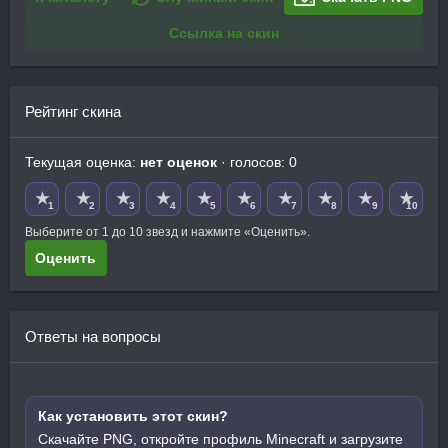
Ссылка на скин
Рейтинг скина
Текущая оценка:
нет оценок
· голосов: 0
★
★
★
★
★
★
★
★
★
★
1
2
3
4
5
6
7
8
9
10
Выберите от 1 до 10 звезд и нажмите «Оценить».
Оценить
Ответы на вопросы
Как установить этот скин?
Скачайте PNG, откройте профиль Minecraft и загрузите