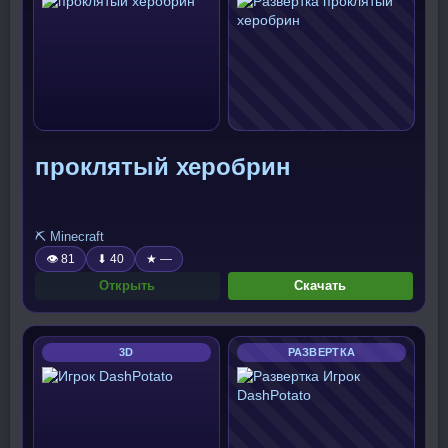
проклятый херобрин
⛏️ Minecraft
👁 81
⬇ 40
★ —
Открыть
Скачать
3D
РАЗВЕРТКА