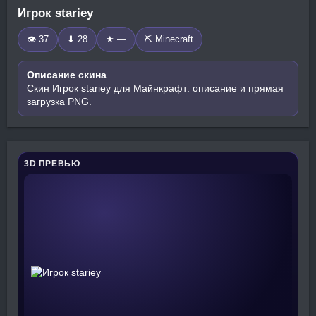
Игрок stariey
👁 37
⬇ 28
★ —
⛏️ Minecraft
Описание скина
Скин Игрок stariey для Майнкрафт: описание и прямая
загрузка PNG.
3D ПРЕВЬЮ