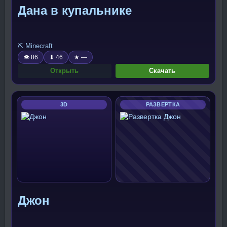
Дана в купальнике
⛏️ Minecraft
👁 86
⬇ 46
★ —
Открыть
Скачать
3D
РАЗВЕРТКА
Джон