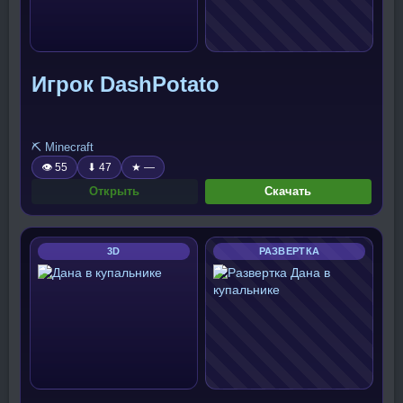
Игрок DashPotato
⛏️ Minecraft
👁 55
⬇ 47
★ —
Открыть
Скачать
3D
РАЗВЕРТКА