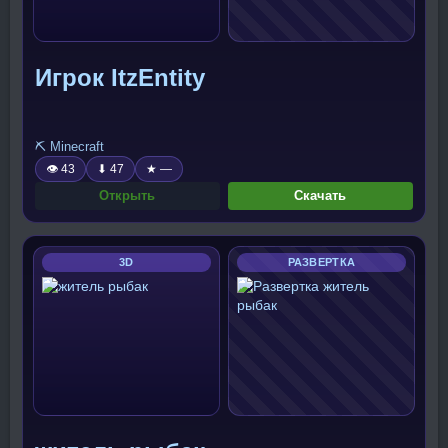
Игрок ItzEntity
⛏️ Minecraft
👁 43
⬇ 47
★ —
Открыть
Скачать
3D
РАЗВЕРТКА