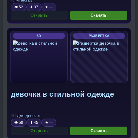
⛏️ Minecraft
👁 52
⬇ 37
★ —
Открыть
Скачать
3D
РАЗВЕРТКА
девочка в стильной одежде
🧍‍♀️ Для девочек
👁 58
⬇ 45
★ —
Открыть
Скачать