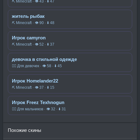
⛏️ Minecraft · 👁 43 · ⬇ 47
житель рыбак
⛏️ Minecraft · 👁 90 · ⬇ 48
Игрок camyron
⛏️ Minecraft · 👁 52 · ⬇ 37
девочка в стильной одежде
🧍‍♀️ Для девочек · 👁 58 · ⬇ 45
Игрок Homelander22
⛏️ Minecraft · 👁 37 · ⬇ 15
Игрок Freez Texhnogun
🧍‍♂️ Для мальчиков · 👁 32 · ⬇ 31
Похожие скины