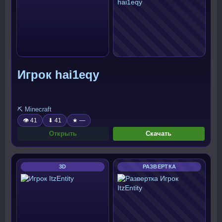
Игрок hai1eqy
⛏️ Minecraft
👁 41
⬇ 41
★ —
Открыть
Скачать
3D
РАЗВЕРТКА