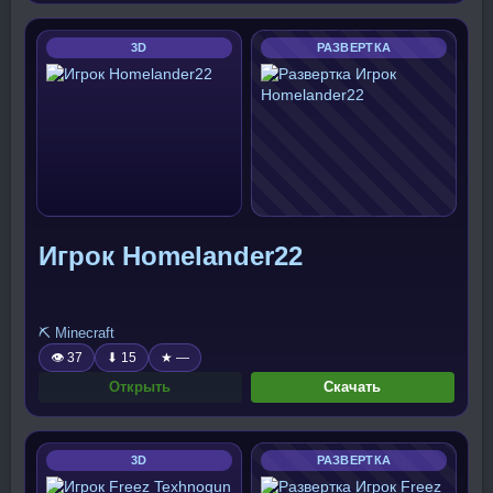
3D
РАЗВЕРТКА
Игрок Homelander22
⛏️ Minecraft
👁 37
⬇ 15
★ —
Открыть
Скачать
3D
РАЗВЕРТКА