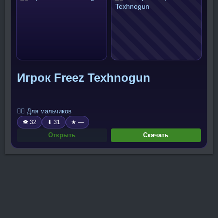
Игрок Freez Texhnogun
🧍‍♂️ Для мальчиков
👁 32
⬇ 31
★ —
Открыть
Скачать