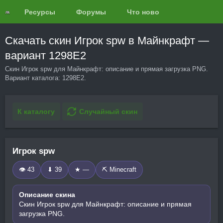
Ресурсы
Форумы
Что нового?
Обзоры
Скачать скин Игрок spw в Майнкрафт —
вариант 1298E2
Скин Игрок spw для Майнкрафт: описание и прямая загрузка PNG.
Вариант каталога: 1298E2.
К каталогу
Случайный скин
Игрок spw
👁 43
⬇ 39
★ —
⛏️ Minecraft
Описание скина
Скин Игрок spw для Майнкрафт: описание и прямая
загрузка PNG.