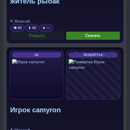
житель рыбак
⛏️ Minecraft
👁 90
⬇ 48
★ —
Открыть
Скачать
3D
РАЗВЕРТКА
Игрок camyron