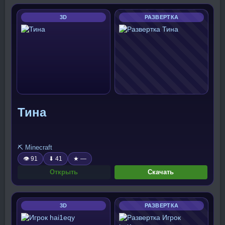
3D
РАЗВЕРТКА
Тина
⛏️ Minecraft
👁 91
⬇ 41
★ —
Открыть
Скачать
3D
РАЗВЕРТКА