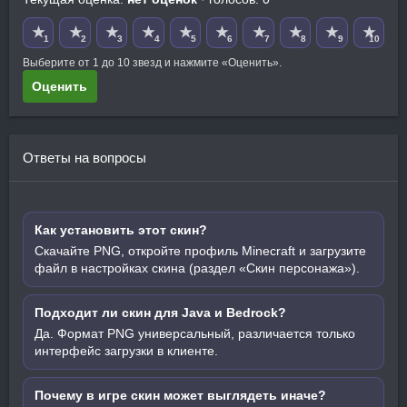
★
★
★
★
★
★
★
★
★
★
1
2
3
4
5
6
7
8
9
10
Выберите от 1 до 10 звезд и нажмите «Оценить».
Оценить
Ответы на вопросы
Как установить этот скин?
Скачайте PNG, откройте профиль Minecraft и загрузите
файл в настройках скина (раздел «Скин персонажа»).
Подходит ли скин для Java и Bedrock?
Да. Формат PNG универсальный, различается только
интерфейс загрузки в клиенте.
Почему в игре скин может выглядеть иначе?