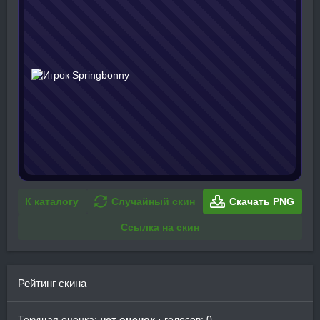
К каталогу
Случайный скин
Скачать PNG
Ссылка на скин
Рейтинг скина
Текущая оценка:
нет оценок
· голосов: 0