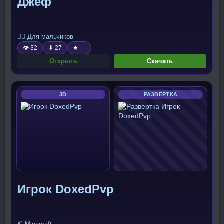
Джеф
🧍‍♂️ Для мальчиков
👁 32
⬇ 27
★ —
Открыть
Скачать
3D
РАЗВЕРТКА
Игрок DoxedPvp