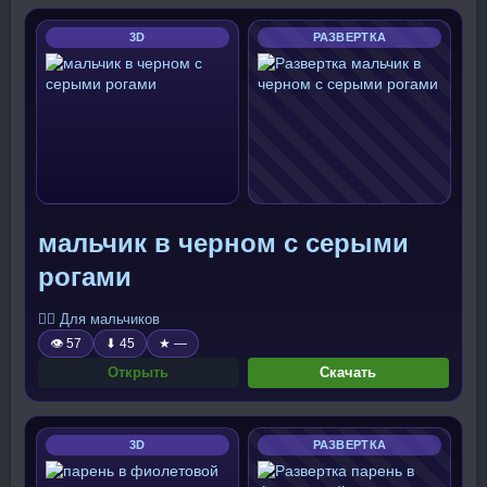
3D
РАЗВЕРТКА
мальчик в черном с серыми
рогами
🧍‍♂️ Для мальчиков
👁 57
⬇ 45
★ —
Открыть
Скачать
3D
РАЗВЕРТКА