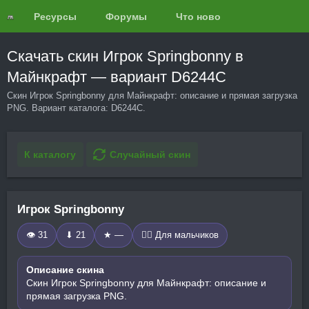
Ресурсы
Форумы
Что нового?
Обзоры
Скачать скин Игрок Springbonny в
Майнкрафт — вариант D6244C
Скин Игрок Springbonny для Майнкрафт: описание и прямая загрузка
PNG. Вариант каталога: D6244C.
К каталогу
Случайный скин
Игрок Springbonny
👁 31
⬇ 21
★ —
🧍‍♂️ Для мальчиков
Описание скина
Скин Игрок Springbonny для Майнкрафт: описание и
прямая загрузка PNG.