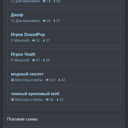
🧍‍♂️ Для мальчиков · 👁 79 · ⬇ 40
Джеф
🧍‍♂️ Для мальчиков · 👁 32 · ⬇ 27
Игрок DoxedPvp
⛏️ Minecraft · 👁 31 · ⬇ 37
Игрок Vealtt
⛏️ Minecraft · 👁 57 · ⬇ 34
модный скелет
👾 Монстры и мобы · 👁 112 · ⬇ 42
темный криповый моб
👾 Монстры и мобы · 👁 34 · ⬇ 22
Похожие скины