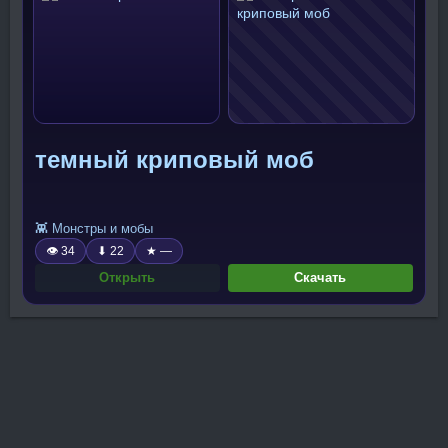
темный криповый моб
👾 Монстры и мобы
👁 34
⬇ 22
★ —
Открыть
Скачать