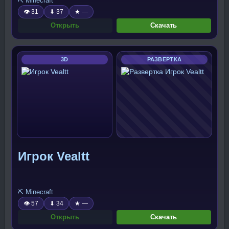
⛏️ Minecraft
👁 31
⬇ 37
★ —
Открыть
Скачать
3D
РАЗВЕРТКА
Игрок Vealtt
⛏️ Minecraft
👁 57
⬇ 34
★ —
Открыть
Скачать