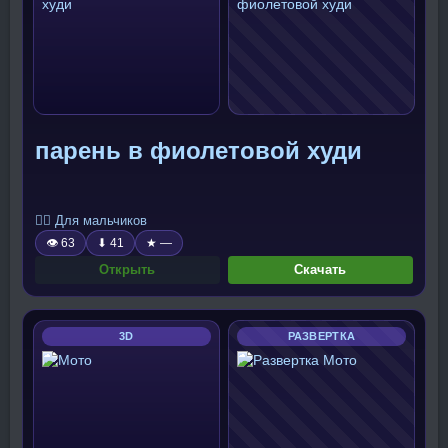
парень в фиолетовой худи
🧍‍♂️ Для мальчиков
👁 63
⬇ 41
★ —
Открыть
Скачать
3D
РАЗВЕРТКА