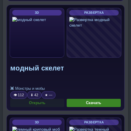
3D
РАЗВЕРТКА
модный скелет
👾 Монстры и мобы
👁 112
⬇ 42
★ —
Открыть
Скачать
3D
РАЗВЕРТКА