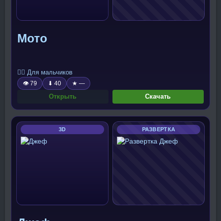
Мото
🧍‍♂️ Для мальчиков
👁 79
⬇ 40
★ —
Открыть
Скачать
3D
РАЗВЕРТКА