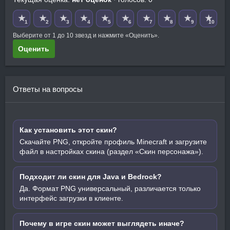
★
★
★
★
★
★
★
★
★
★
1
2
3
4
5
6
7
8
9
10
Выберите от 1 до 10 звезд и нажмите «Оценить».
Оценить
Ответы на вопросы
Как установить этот скин?
Скачайте PNG, откройте профиль Minecraft и загрузите
файл в настройках скина (раздел «Скин персонажа»).
Подходит ли скин для Java и Bedrock?
Да. Формат PNG универсальный, различается только
интерфейс загрузки в клиенте.
Почему в игре скин может выглядеть иначе?