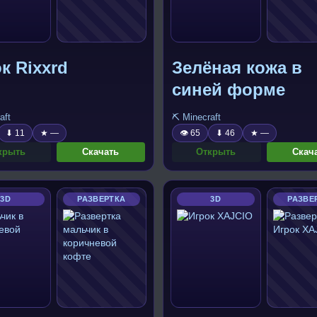
к Rixxrd
Зелёная кожа в
синей форме
aft
⛏️ Minecraft
⬇ 11
★ —
👁 65
⬇ 46
★ —
крыть
Скачать
Открыть
Скач
3D
РАЗВЕРТКА
3D
РАЗВЕ