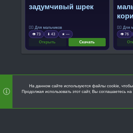
задумчивый шрек
мал
кор
🧍‍♂️ Для мальчиков
🧍‍♂️ Для
👁 73
⬇ 43
★ —
👁 76
Открыть
Скачать
От
На данном сайте используются файлы cookie, чтобы 
Продолжая использовать этот сайт, Вы соглашаетесь н