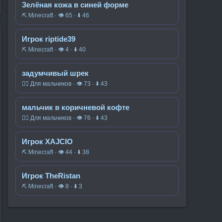
Зелёная кожа в синей форме
⛏️ Minecraft · 👁 65 · ⬇ 46
Игрок riptide39
⛏️ Minecraft · 👁 4 · ⬇ 40
задумчивый шрек
🧍‍♂️ Для мальчиков · 👁 73 · ⬇ 43
мальчик в коричневой кофте
🧍‍♂️ Для мальчиков · 👁 76 · ⬇ 43
Игрок XAJCIO
⛏️ Minecraft · 👁 44 · ⬇ 38
Игрок TheRistan
⛏️ Minecraft · 👁 8 · ⬇ 3