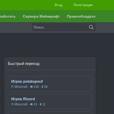
Вход
Регистрация
работать
Сервера Майнкрафт
Правообладателям
Быстрый переход
Игрок potatopouf
⛏️ Minecraft · 👁 230 · ⬇ 39
Игрок Rixxrd
⛏️ Minecraft · 👁 15 · ⬇ 11