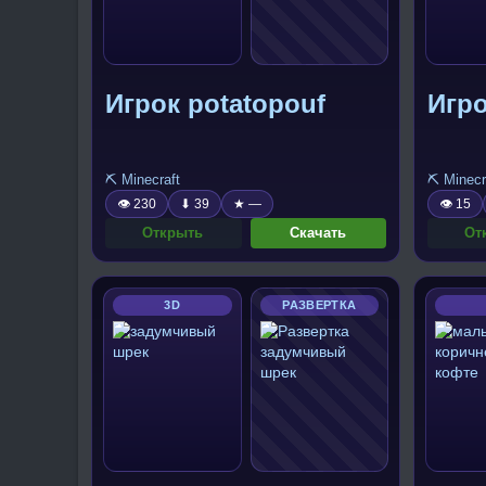
Игрок potatopouf
Игро
⛏️ Minecraft
⛏️ Minecr
👁 230
⬇ 39
★ —
👁 15
Открыть
Скачать
От
3D
РАЗВЕРТКА