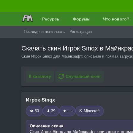
Ресурсы
Форумы
Что нового?
Последняя активность
Регистрация
Скачать скин Игрок Sinqx в Майнкр
Скин Игрок Sinqx для Майнкрафт: описание и прямая загрузк
К каталогу
Случайный скин
Игрок Sinqx
👁 50
⬇ 39
★ —
⛏️ Minecraft
Описание скина
Скин Игрок Sinqx для Майнкрафт: описание и пряма