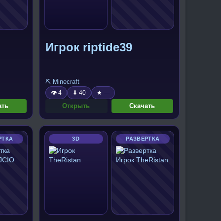
Игрок riptide39
⛏️ Minecraft
👁 4
⬇ 40
★ —
ать
Открыть
Скачать
РТКА
3D
РАЗВЕРТКА