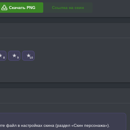
Скачать PNG
Ссылка на скин
★
★
★
8
9
10
ите файл в настройках скина (раздел «Скин персонажа»).