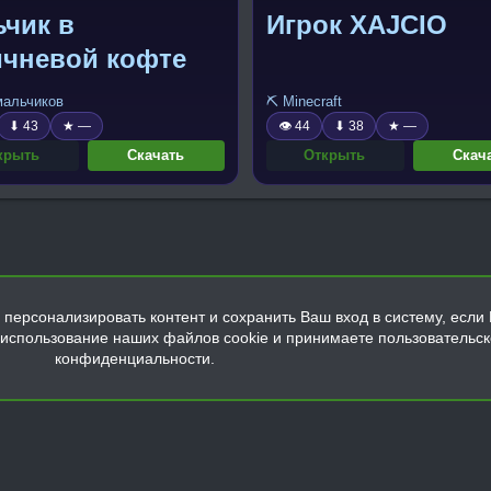
ьчик в
Игрок XAJCIO
ичневой кофте
 мальчиков
⛏️ Minecraft
⬇ 43
★ —
👁 44
⬇ 38
★ —
крыть
Скачать
Открыть
Скач
персонализировать контент и сохранить Ваш вход в систему, если 
а использование наших файлов cookie и принимаете пользовательс
конфиденциальности.
Обратная связь
Условия и правила
Политика конфиденциальнос