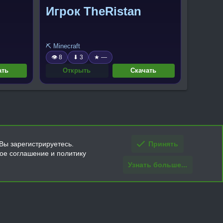
Игрок TheRistan
⛏️ Minecraft
👁 8
⬇ 3
★ —
ать
Открыть
Скачать
Вы зарегистрируетесь.
Принять
кое соглашение и политику
Узнать больше...
ти и условия покупки/возврата
Помощь
Главная
R
S
S