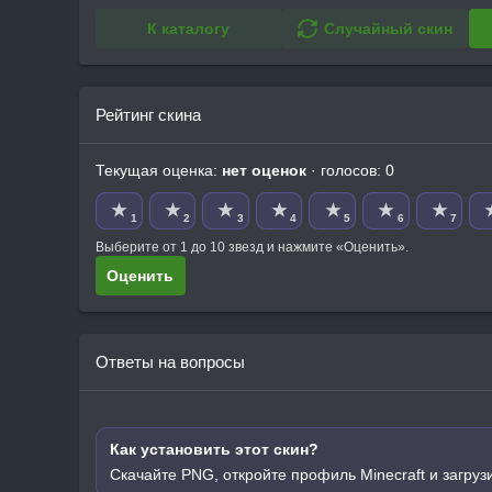
К каталогу
Случайный скин
Рейтинг скина
Текущая оценка:
нет оценок
· голосов: 0
★
★
★
★
★
★
★
1
2
3
4
5
6
7
Выберите от 1 до 10 звезд и нажмите «Оценить».
Оценить
Ответы на вопросы
Как установить этот скин?
Скачайте PNG, откройте профиль Minecraft и загруз