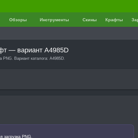
Обзоры
Инструменты
Скины
Крафты
За
афт — вариант A4985D
а PNG. Вариант каталога: A4985D.
я загрузка PNG.