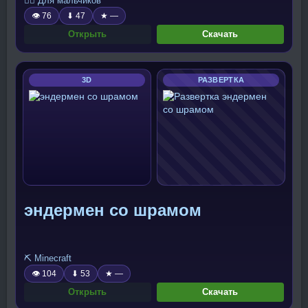
🧍‍♂️ Для мальчиков
👁 76
⬇ 47
★ —
Открыть
Скачать
3D
РАЗВЕРТКА
эндермен со шрамом
⛏️ Minecraft
👁 104
⬇ 53
★ —
Открыть
Скачать