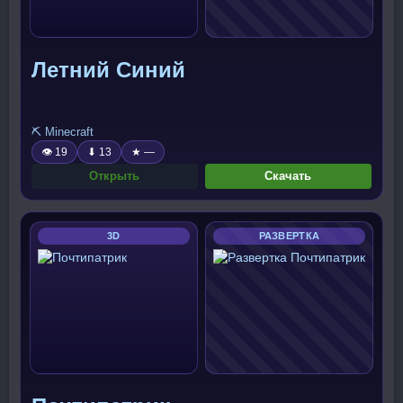
Летний Синий
⛏️ Minecraft
👁 19
⬇ 13
★ —
Открыть
Скачать
3D
РАЗВЕРТКА