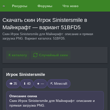
Ресурсы
Форумы
Что нового?
Обзоры
Скачать скин Игрок Sinistersmile в
Майнкрафт — вариант 51BFD5
Скин Игрок Sinistersmile для Майнкрафт: описание и прямая
загрузка PNG. Вариант каталога: 51BFD5.
К каталогу
Случайный скин
Игрок Sinistersmile
👁 35
⬇ 40
★ —
⛏️ Minecraft
Описание скина
Скин Игрок Sinistersmile для Майнкрафт: описание и
прямая загрузка PNG.