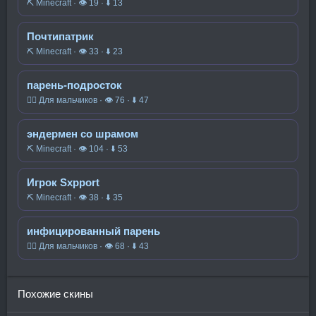
⛏️ Minecraft · 👁 19 · ⬇ 13
Почтипатрик
⛏️ Minecraft · 👁 33 · ⬇ 23
парень-подросток
🧍‍♂️ Для мальчиков · 👁 76 · ⬇ 47
эндермен со шрамом
⛏️ Minecraft · 👁 104 · ⬇ 53
Игрок Sxpport
⛏️ Minecraft · 👁 38 · ⬇ 35
инфицированный парень
🧍‍♂️ Для мальчиков · 👁 68 · ⬇ 43
Похожие скины