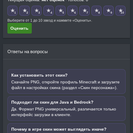
★
★
★
★
★
★
★
★
★
★
1
2
3
4
5
6
7
8
9
10
Выберите от 1 до 10 звезд и нажмите «Оценить».
Оценить
Ответы на вопросы
Как установить этот скин?
Скачайте PNG, откройте профиль Minecraft и загрузите
файл в настройках скина (раздел «Скин персонажа»).
Подходит ли скин для Java и Bedrock?
Да. Формат PNG универсальный, различается только
интерфейс загрузки в клиенте.
Почему в игре скин может выглядеть иначе?