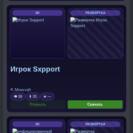
3D
РАЗВЕРТКА
Игрок Sxpport
⛏️ Minecraft
👁 38
⬇ 35
★ —
Открыть
Скачать
3D
РАЗВЕРТКА