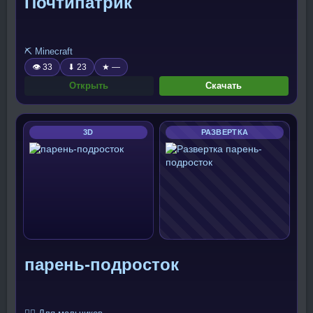
Почтипатрик
⛏️ Minecraft
👁 33
⬇ 23
★ —
Открыть
Скачать
3D
РАЗВЕРТКА
парень-подросток