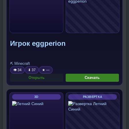
Игрок eggperion
⛏️ Minecraft
👁 34
⬇ 37
★ —
Открыть
Скачать
3D
РАЗВЕРТКА