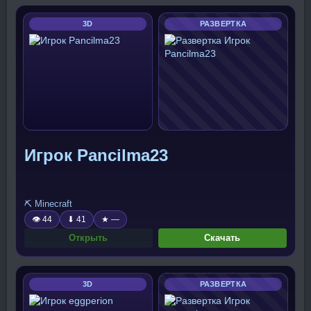
3D
РАЗВЕРТКА
Игрок Pancilma23
⛏️ Minecraft
👁 44
⬇ 41
★ —
Открыть
Скачать
3D
РАЗВЕРТКА