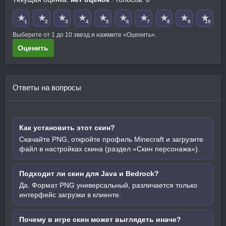
★
★
★
★
★
★
★
★
★
★
1
2
3
4
5
6
7
8
9
10
Выберите от 1 до 10 звезд и нажмите «Оценить».
Оценить
Ответы на вопросы
Как установить этот скин?
Скачайте PNG, откройте профиль Minecraft и загрузите
файл в настройках скина (раздел «Скин персонажа»).
Подходит ли скин для Java и Bedrock?
Да. Формат PNG универсальный, различается только
интерфейс загрузки в клиенте.
Почему в игре скин может выглядеть иначе?