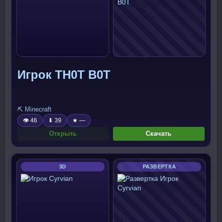
Игрок TH0T B0T
⛏️ Minecraft
👁 46
⬇ 39
★ —
Открыть
Скачать
3D
РАЗВЕРТКА