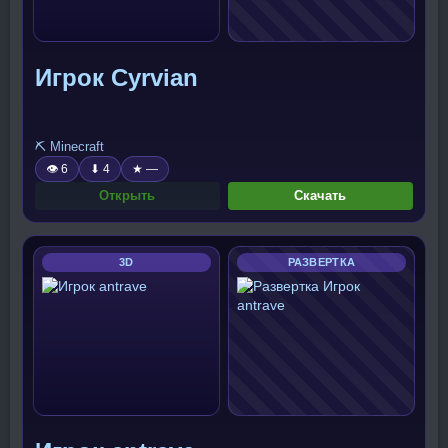
Игрок Cyrvian
⛏️ Minecraft
👁 6
⬇ 4
★ —
Открыть
Скачать
3D
РАЗВЕРТКА