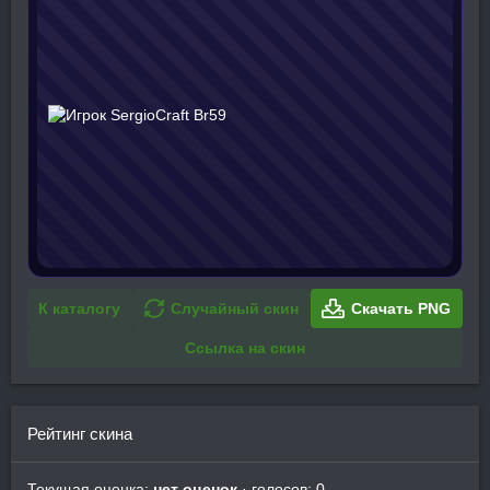
К каталогу
Случайный скин
Скачать PNG
Ссылка на скин
Рейтинг скина
Текущая оценка:
нет оценок
· голосов: 0