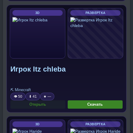
3D
РАЗВЕРТКА
Игрок Itz chleba
⛏️ Minecraft
👁 50
⬇ 41
★ —
Открыть
Скачать
3D
РАЗВЕРТКА