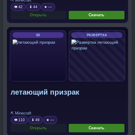
⛏️ Minecraft
👁 42
⬇ 44
★ —
Открыть
Скачать
3D
РАЗВЕРТКА
летающий призрак
⛏️ Minecraft
👁 110
⬇ 49
★ —
Открыть
Скачать