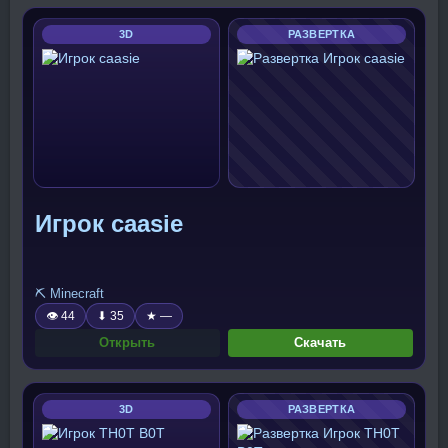
3D
РАЗВЕРТКА
Игрок caasie
⛏️ Minecraft
👁 44
⬇ 35
★ —
Открыть
Скачать
3D
РАЗВЕРТКА