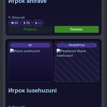
Игрок antrave
⛏️ Minecraft
👁 44
⬇ 26
★ —
Открыть
Скачать
3D
РАЗВЕРТКА
Игрок iusehuzuni