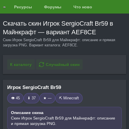
Ресурсы
Форумы
Что нового?
Обзоры
Скачать скин Игрок SergioCraft Br59 в
Майнкрафт — вариант AEF8CE
Скин Игрок SergioCraft Br59 для Майнкрафт: описание и прямая
загрузка PNG. Вариант каталога: AEF8CE.
К каталогу
Случайный скин
Игрок SergioCraft Br59
👁 45
⬇ 37
★ —
⛏️ Minecraft
Описание скина
Скин Игрок SergioCraft Br59 для Майнкрафт: описание
и прямая загрузка PNG.