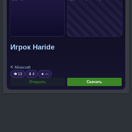
Игрок Haride
⛏️ Minecraft
👁 13
⬇ 4
★ —
Открыть
Скачать