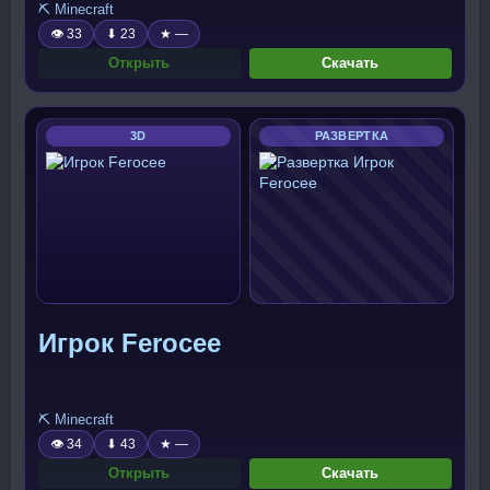
⛏️ Minecraft
👁 33
⬇ 23
★ —
Открыть
Скачать
3D
РАЗВЕРТКА
Игрок Ferocee
⛏️ Minecraft
👁 34
⬇ 43
★ —
Открыть
Скачать