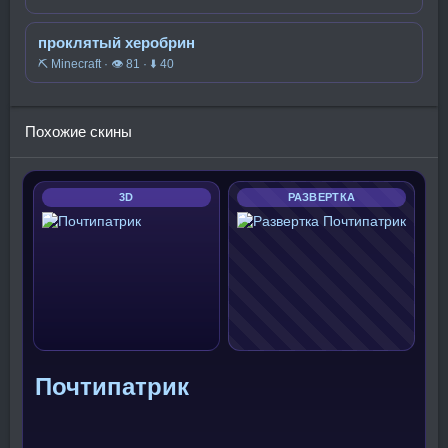
проклятый херобрин
⛏️ Minecraft · 👁 81 · ⬇ 40
Похожие скины
3D
РАЗВЕРТКА
Почтипатрик