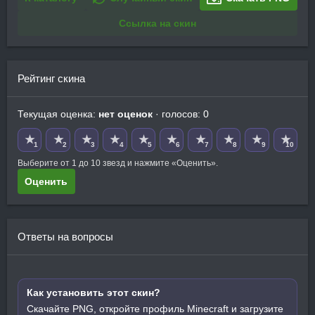
Ссылка на скин
Рейтинг скина
Текущая оценка:
нет оценок
· голосов: 0
★
★
★
★
★
★
★
★
★
★
1
2
3
4
5
6
7
8
9
10
Выберите от 1 до 10 звезд и нажмите «Оценить».
Оценить
Ответы на вопросы
Как установить этот скин?
Скачайте PNG, откройте профиль Minecraft и загрузите