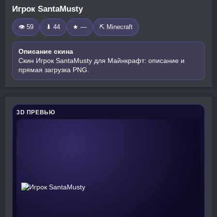
Игрок SantaMusty
👁 59
⬇ 44
★ —
⛏️ Minecraft
Описание скина
Скин Игрок SantaMusty для Майнкрафт: описание и
прямая загрузка PNG.
3D ПРЕВЬЮ