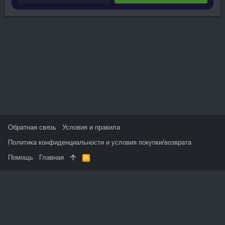
Обратная связь
Условия и правила
Политика конфиденциальности и условия покупки/возврата
Помощь
Главная
R
S
S
На данном сайте используются файлы cookie, чтобы
персонализировать контент и сохранить Ваш вход в систему,
если Вы зарегистрируетесь.
Продолжая использовать этот сайт, Вы соглашаетесь на
использование наших файлов cookie и принимаете
пользовательское соглашение и политику конфиденциальности.