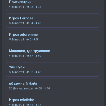
Почтипатрик
⛏️ Minecraft · 👁 33 · ⬇ 23
Игрок Ferocee
⛏️ Minecraft · 👁 34 · ⬇ 43
Игрок adoremme
⛏️ Minecraft · 👁 6 · ⬇ 5
Масишки, где трусишки
⛏️ Minecraft · 👁 67 · ⬇ 59
Ули Гули
⛏️ Minecraft · 👁 63 · ⬇ 48
объемный Найк
🧍‍♂️ Для мальчиков · 👁 68 · ⬇ 46
Игрок micfishe
⛏️ Minecraft · 👁 42 · ⬇ 37