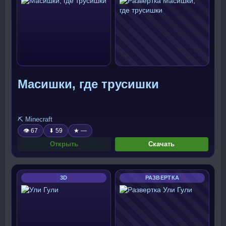
Масишки, где трусишки
⛏️ Minecraft
👁 67
⬇ 59
★ —
Открыть
Скачать
3D
РАЗВЕРТКА