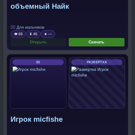
объемный Найк
🧍‍♂️ Для мальчиков
👁 68
⬇ 46
★ —
Открыть
Скачать
3D
РАЗВЕРТКА
Игрок micfishe