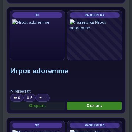
3D
РАЗВЕРТКА
Игрок adoremme
⛏️ Minecraft
👁 6
⬇ 5
★ —
Открыть
Скачать
3D
РАЗВЕРТКА