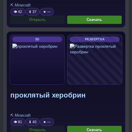
⛏️ Minecraft
👁 42
⬇ 37
★ —
Открыть
Скачать
3D
РАЗВЕРТКА
проклятый херобрин
⛏️ Minecraft
👁 81
⬇ 40
★ —
Открыть
Скачать