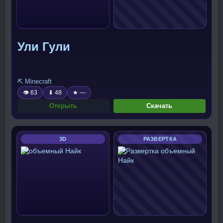
Ули Гули
⛏️ Minecraft
👁 63
⬇ 48
★ —
Открыть
Скачать
3D
РАЗВЕРТКА