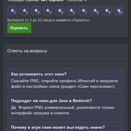
★
★
★
★
★
★
★
★
★
★
1
2
3
4
5
6
7
8
9
10
Выберите от 1 до 10 звезд и нажмите «Оценить».
Оценить
Ответы на вопросы
Как установить этот скин?
Скачайте PNG, откройте профиль Minecraft и загрузите
файл в настройках скина (раздел «Скин персонажа»).
Подходит ли скин для Java и Bedrock?
Да. Формат PNG универсальный, различается только
интерфейс загрузки в клиенте.
Почему в игре скин может выглядеть иначе?