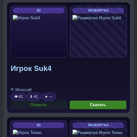
3D
РАЗВЕРТКА
Игрок Suk4
⛏️ Minecraft
👁 41
⬇ 41
★ —
Открыть
Скачать
3D
РАЗВЕРТКА