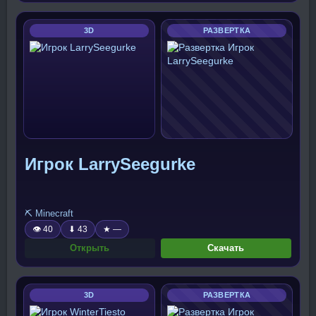
3D
РАЗВЕРТКА
Игрок LarrySeegurke
⛏️ Minecraft
👁 40
⬇ 43
★ —
Открыть
Скачать
3D
РАЗВЕРТКА