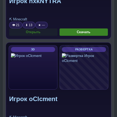
Игрок hxkNYTRA
⛏️ Minecraft
👁 21
⬇ 13
★ —
Открыть
Скачать
3D
РАЗВЕРТКА
Игрок oClcment