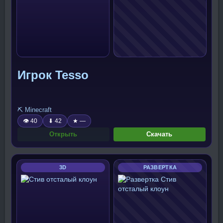
Игрок Tesso
⛏️ Minecraft
👁 40
⬇ 42
★ —
Открыть
Скачать
3D
РАЗВЕРТКА