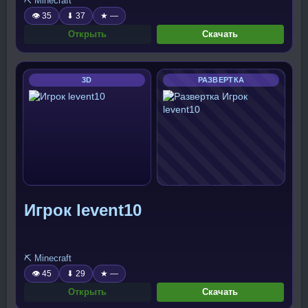
⛏️ Minecraft
👁 35
⬇ 37
★ —
Открыть
Скачать
3D
РАЗВЕРТКА
Игрок levent10
⛏️ Minecraft
👁 45
⬇ 29
★ —
Открыть
Скачать