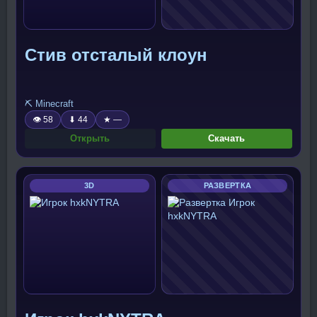
Стив отсталый клоун
⛏️ Minecraft
👁 58
⬇ 44
★ —
Открыть
Скачать
3D
РАЗВЕРТКА