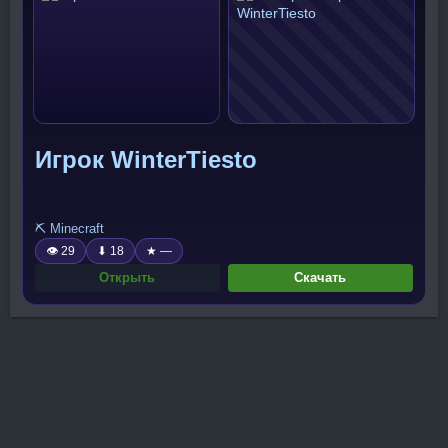
Игрок WinterTiesto
⛏️ Minecraft
👁 29
⬇ 18
★ —
Открыть
Скачать