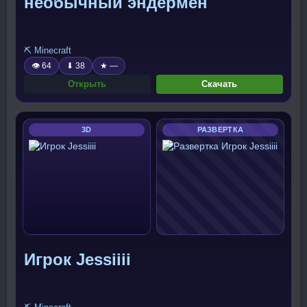
необычный эндермен
⛏️ Minecraft
👁 64
⬇ 38
★ —
Открыть
Скачать
3D
РАЗВЕРТКА
Игрок Jessiiii