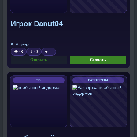
Игрок Danut04
⛏️ Minecraft
👁 48
⬇ 40
★ —
Открыть
Скачать
3D
РАЗВЕРТКА