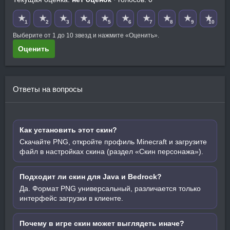
★
★
★
★
★
★
★
★
★
★
1
2
3
4
5
6
7
8
9
10
Выберите от 1 до 10 звезд и нажмите «Оценить».
Оценить
Ответы на вопросы
Как установить этот скин?
Скачайте PNG, откройте профиль Minecraft и загрузите
файл в настройках скина (раздел «Скин персонажа»).
Подходит ли скин для Java и Bedrock?
Да. Формат PNG универсальный, различается только
интерфейс загрузки в клиенте.
Почему в игре скин может выглядеть иначе?