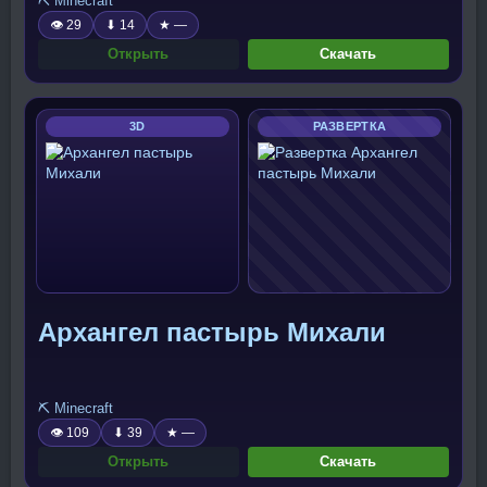
⛏️ Minecraft
👁 29
⬇ 14
★ —
Открыть
Скачать
3D
РАЗВЕРТКА
Архангел пастырь Михали
⛏️ Minecraft
👁 109
⬇ 39
★ —
Открыть
Скачать