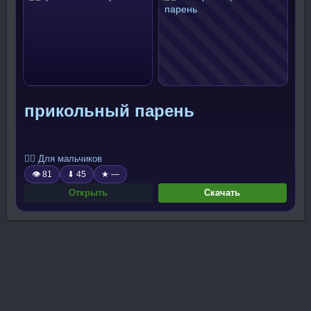
прикольный парень
🧍‍♂️ Для мальчиков
👁 81
⬇ 45
★ —
Открыть
Скачать