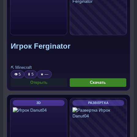
Игрок Ferginator
⛏️ Minecraft
👁 5
⬇ 5
★ —
Открыть
Скачать
3D
РАЗВЕРТКА