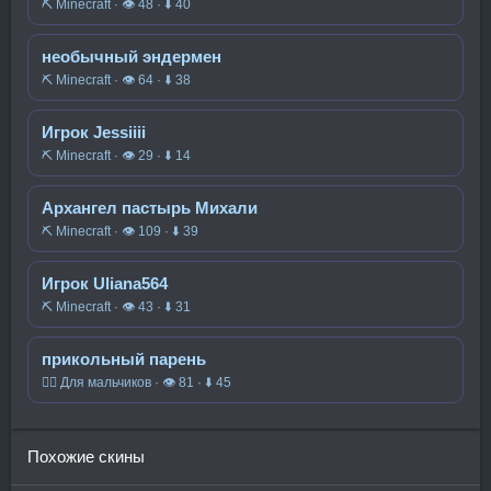
⛏️ Minecraft · 👁 48 · ⬇ 40
необычный эндермен
⛏️ Minecraft · 👁 64 · ⬇ 38
Игрок Jessiiii
⛏️ Minecraft · 👁 29 · ⬇ 14
Архангел пастырь Михали
⛏️ Minecraft · 👁 109 · ⬇ 39
Игрок Uliana564
⛏️ Minecraft · 👁 43 · ⬇ 31
прикольный парень
🧍‍♂️ Для мальчиков · 👁 81 · ⬇ 45
Похожие скины