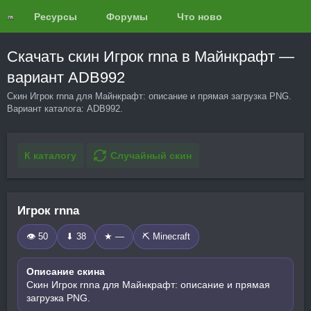
Ресурсы
Форумы
Что нового?
Обзоры
Скачать скин Игрок rnna в Майнкрафт —
вариант ADB992
Скин Игрок rnna для Майнкрафт: описание и прямая загрузка PNG.
Вариант каталога: ADB992.
К каталогу
Случайный скин
Игрок rnna
👁 50
⬇ 38
★ —
⛏️ Minecraft
Описание скина
Скин Игрок rnna для Майнкрафт: описание и прямая
загрузка PNG.