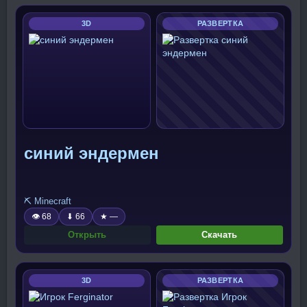
3D
РАЗВЕРТКА
синий эндермен
⛏️ Minecraft
👁 68
⬇ 66
★ —
Открыть
Скачать
3D
РАЗВЕРТКА