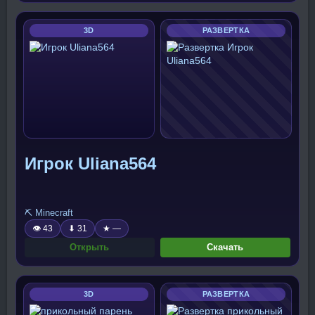
3D
РАЗВЕРТКА
Игрок Uliana564
⛏️ Minecraft
👁 43
⬇ 31
★ —
Открыть
Скачать
3D
РАЗВЕРТКА