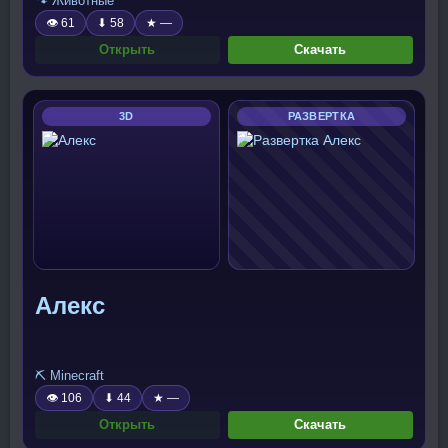
🐾 Животные
👁 61
⬇ 58
★ —
Открыть
Скачать
3D
РАЗВЕРТКА
Алекс
⛏️ Minecraft
👁 106
⬇ 44
★ —
Открыть
Скачать