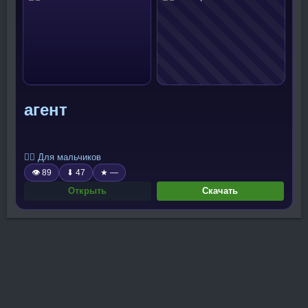
агент
🧍‍♂️ Для мальчиков
👁 89
⬇ 47
★ —
Открыть
Скачать