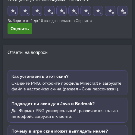
★
★
★
★
★
★
★
★
★
★
1
2
3
4
5
6
7
8
9
10
Выберите от 1 до 10 звезд и нажмите «Оценить».
Оценить
Ответы на вопросы
Как установить этот скин?
Скачайте PNG, откройте профиль Minecraft и загрузите
файл в настройках скина (раздел «Скин персонажа»).
Подходит ли скин для Java и Bedrock?
Да. Формат PNG универсальный, различается только
интерфейс загрузки в клиенте.
Почему в игре скин может выглядеть иначе?