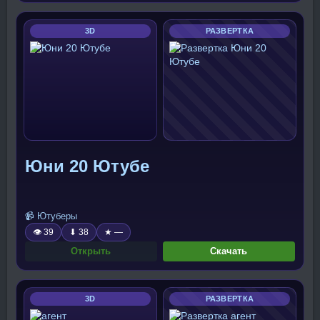
3D
РАЗВЕРТКА
Юни 20 Ютубе
📹 Ютуберы
👁 39
⬇ 38
★ —
Открыть
Скачать
3D
РАЗВЕРТКА