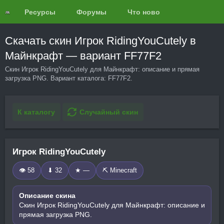
Ресурсы
Форумы
Что нового?
Обзоры
Скачать скин Игрок RidingYouCutely в
Майнкрафт — вариант FF77F2
Скин Игрок RidingYouCutely для Майнкрафт: описание и прямая
загрузка PNG. Вариант каталога: FF77F2.
К каталогу
Случайный скин
Игрок RidingYouCutely
👁 58
⬇ 32
★ —
⛏️ Minecraft
Описание скина
Скин Игрок RidingYouCutely для Майнкрафт: описание и
прямая загрузка PNG.