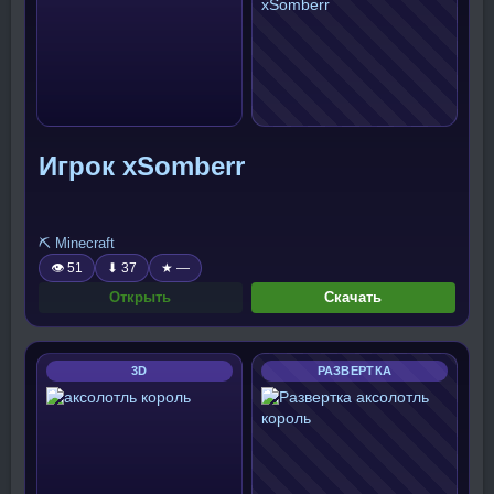
Игрок xSomberr
⛏️ Minecraft
👁 51
⬇ 37
★ —
Открыть
Скачать
3D
РАЗВЕРТКА