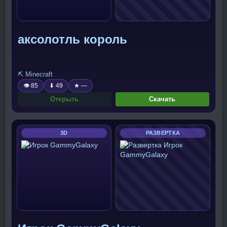
аксолотль король
⛏️ Minecraft
👁 85
⬇ 49
★ —
Открыть
Скачать
3D
РАЗВЕРТКА