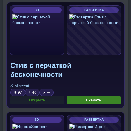
3D
РАЗВЕРТКА
Стив с перчаткой
бесконечности
⛏️ Minecraft
👁 97
⬇ 46
★ —
Открыть
Скачать
3D
РАЗВЕРТКА