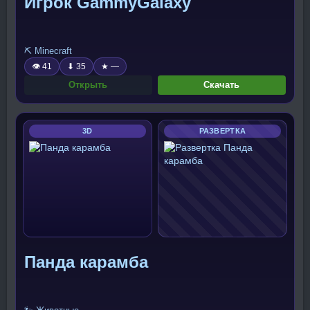
Игрок GammyGalaxy
⛏️ Minecraft
👁 41
⬇ 35
★ —
Открыть
Скачать
3D
РАЗВЕРТКА
Панда карамба