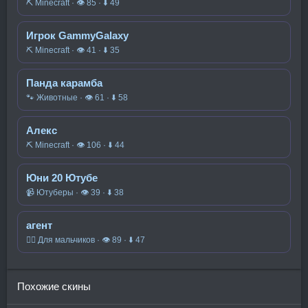
⛏️ Minecraft · 👁 85 · ⬇ 49
Игрок GammyGalaxy
⛏️ Minecraft · 👁 41 · ⬇ 35
Панда карамба
🐾 Животные · 👁 61 · ⬇ 58
Алекс
⛏️ Minecraft · 👁 106 · ⬇ 44
Юни 20 Ютубе
📹 Ютуберы · 👁 39 · ⬇ 38
агент
🧍‍♂️ Для мальчиков · 👁 89 · ⬇ 47
Похожие скины