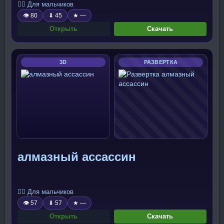
🧍‍♂️ Для мальчиков
👁 80
⬇ 45
★ —
Открыть
Скачать
3D
РАЗВЕРТКА
алмазный ассассин
🧍‍♂️ Для мальчиков
👁 57
⬇ 57
★ —
Открыть
Скачать