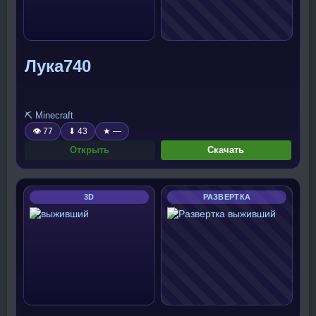
Лука740
⛏️ Minecraft
👁 77
⬇ 43
★ —
Открыть
Скачать
3D
РАЗВЕРТКА