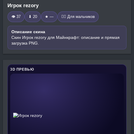
Игрок rezory
👁 37
⬇ 20
★ —
🧍‍♂️ Для мальчиков
Описание скина
Скин Игрок rezory для Майнкрафт: описание и прямая
загрузка PNG.
3D ПРЕВЬЮ