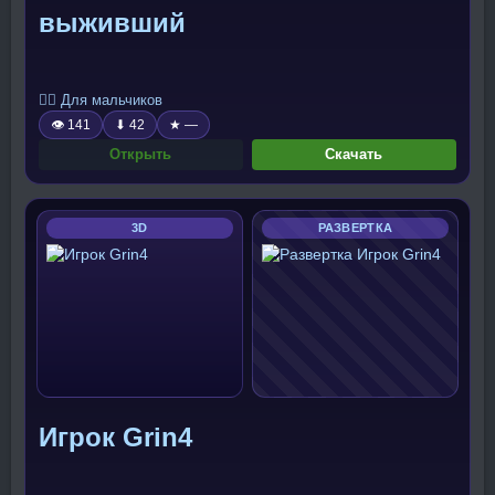
выживший
🧍‍♂️ Для мальчиков
👁 141
⬇ 42
★ —
Открыть
Скачать
3D
РАЗВЕРТКА
Игрок Grin4