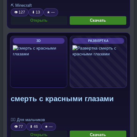
⛏️ Minecraft
👁 127
⬇ 13
★ —
Открыть
Скачать
3D
РАЗВЕРТКА
смерть с красными глазами
🧍‍♂️ Для мальчиков
👁 77
⬇ 46
★ —
Открыть
Скачать