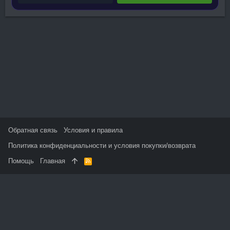
Обратная связь
Условия и правила
Политика конфиденциальности и условия покупки/возврата
Помощь
Главная
R
S
S
На данном сайте используются файлы cookie, чтобы
персонализировать контент и сохранить Ваш вход в систему,
если Вы зарегистрируетесь.
Продолжая использовать этот сайт, Вы соглашаетесь на
использование наших файлов cookie и принимаете
пользовательское соглашение и политику конфиденциальности.