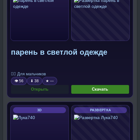
парень в светлой одежде
🧍‍♂️ Для мальчиков
👁 56
⬇ 38
★ —
Открыть
Скачать
3D
РАЗВЕРТКА