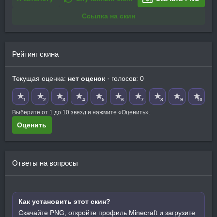
Ссылка на скин
Рейтинг скина
Текущая оценка:
нет оценок
· голосов: 0
★
★
★
★
★
★
★
★
★
★
1
2
3
4
5
6
7
8
9
10
Выберите от 1 до 10 звезд и нажмите «Оценить».
Оценить
Ответы на вопросы
Как установить этот скин?
Скачайте PNG, откройте профиль Minecraft и загрузите