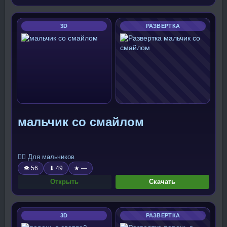
3D
РАЗВЕРТКА
мальчик со смайлом
🧍‍♂️ Для мальчиков
👁 56
⬇ 49
★ —
Открыть
Скачать
3D
РАЗВЕРТКА