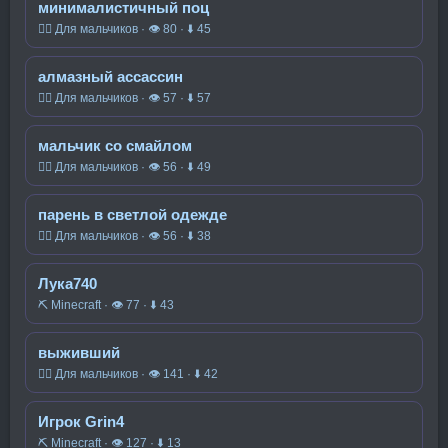
минималистичный поц
🧍‍♂️ Для мальчиков · 👁 80 · ⬇ 45
алмазный ассассин
🧍‍♂️ Для мальчиков · 👁 57 · ⬇ 57
мальчик со смайлом
🧍‍♂️ Для мальчиков · 👁 56 · ⬇ 49
парень в светлой одежде
🧍‍♂️ Для мальчиков · 👁 56 · ⬇ 38
Лука740
⛏️ Minecraft · 👁 77 · ⬇ 43
выживший
🧍‍♂️ Для мальчиков · 👁 141 · ⬇ 42
Игрок Grin4
⛏️ Minecraft · 👁 127 · ⬇ 13