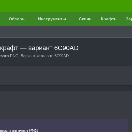
Обзоры
Инструменты
Скины
Крафты
За
айнкрафт — вариант 6C90AD
грузка PNG. Вариант каталога: 6C90AD.
рямая загрузка PNG.