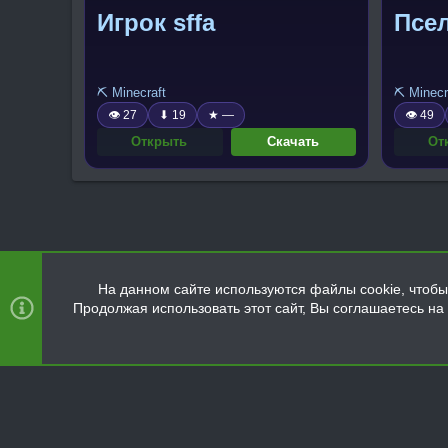
Игрок sffa
Псе
⛏️ Minecraft
⛏️ Minecr
👁 27
⬇ 19
★ —
👁 49
Открыть
Скачать
От
На данном сайте используются файлы cookie, чтобы 
Продолжая использовать этот сайт, Вы соглашаетесь н