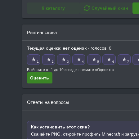
К каталогу
Случайный скин
Рейтинг скина
Текущая оценка:
нет оценок
· голосов: 0
★
★
★
★
★
★
★
1
2
3
4
5
6
7
Выберите от 1 до 10 звезд и нажмите «Оценить».
Оценить
Ответы на вопросы
Как установить этот скин?
Скачайте PNG, откройте профиль Minecraft и загруз