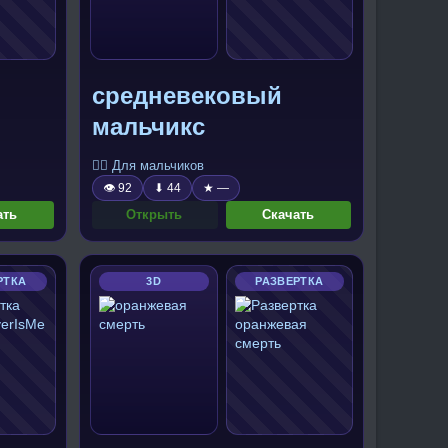
средневековый
мальчикс
🧍‍♂️ Для мальчиков
👁 92
⬇ 44
★ —
ать
Открыть
Скачать
РТКА
3D
РАЗВЕРТКА