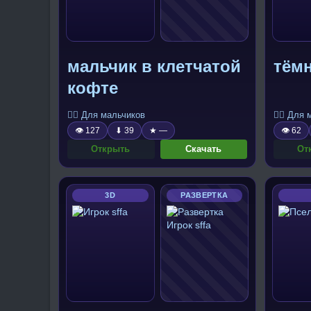
мальчик в клетчатой
тём
кофте
🧍‍♂️ Для мальчиков
🧍‍♂️ Для
👁 127
⬇ 39
★ —
👁 62
Открыть
Скачать
От
3D
РАЗВЕРТКА