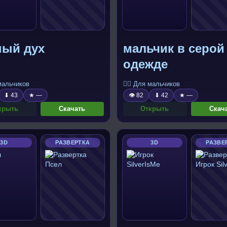
ный дух
мальчик в серой
одежде
 мальчиков
🧍‍♂️ Для мальчиков
⬇ 43
★ —
👁 82
⬇ 42
★ —
крыть
Скачать
Открыть
Скач
3D
РАЗВЕРТКА
3D
РАЗВЕ