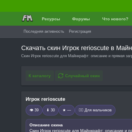
Ресурсы
Форумы
Что нового?
Последняя активность
Регистрация
Скачать скин Игрок rerioscute в М
Скин Игрок rerioscute для Майнкрафт: описание и прямая за
К каталогу
Случайный скин
Игрок rerioscute
👁 39
⬇ 30
★ —
🧍‍♂️ Для мальчиков
Описание скина
Скин Игрок rerioscute для Майнкрафт: описание и п