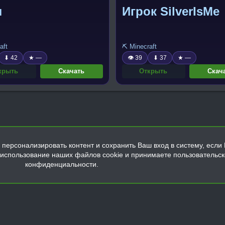
л
Игрок SilverIsMe
aft
⛏️ Minecraft
⬇ 42
★ —
👁 39
⬇ 37
★ —
крыть
Скачать
Открыть
Скач
персонализировать контент и сохранить Ваш вход в систему, если 
а использование наших файлов cookie и принимаете пользовательс
конфиденциальности.
Обратная связь
Условия и правила
Политика конфиденциальнос