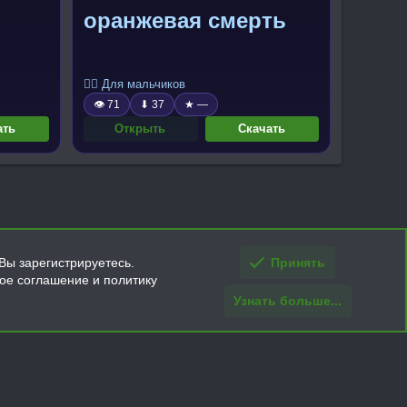
оранжевая смерть
🧍‍♂️ Для мальчиков
👁 71
⬇ 37
★ —
ать
Открыть
Скачать
Вы зарегистрируетесь.
Принять
кое соглашение и политику
Узнать больше...
ти и условия покупки/возврата
Помощь
Главная
R
S
S