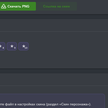
Скачать PNG
Ссылка на скин
★
★
★
8
9
10
ите файл в настройках скина (раздел «Скин персонажа»).