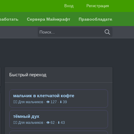
Вход
Регистрация
работать
Сервера Майнкрафт
Правообладателям
Быстрый переход
мальчик в клетчатой кофте
🧍‍♂️ Для мальчиков · 👁 127 · ⬇ 39
тёмный дух
🧍‍♂️ Для мальчиков · 👁 62 · ⬇ 43