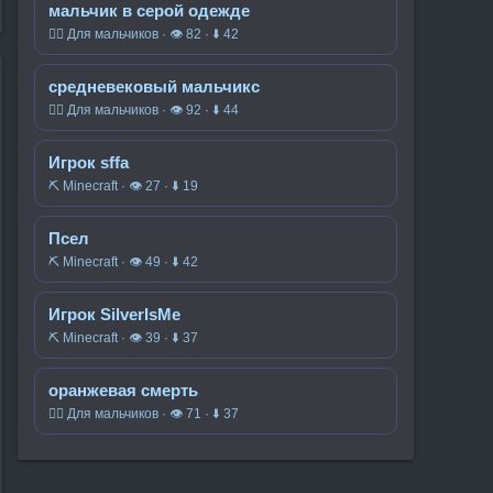
мальчик в серой одежде
🧍‍♂️ Для мальчиков · 👁 82 · ⬇ 42
средневековый мальчикс
🧍‍♂️ Для мальчиков · 👁 92 · ⬇ 44
Игрок sffa
⛏️ Minecraft · 👁 27 · ⬇ 19
Псел
⛏️ Minecraft · 👁 49 · ⬇ 42
Игрок SilverIsMe
⛏️ Minecraft · 👁 39 · ⬇ 37
оранжевая смерть
🧍‍♂️ Для мальчиков · 👁 71 · ⬇ 37