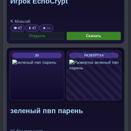
Игрок EchoCrypt
⛏️ Minecraft
👁 47
⬇ 47
★ —
Открыть
Скачать
3D
РАЗВЕРТКА
зеленый пвп парень