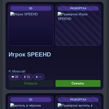
3D
РАЗВЕРТКА
Игрок SPEEHD
⛏️ Minecraft
👁 36
⬇ 31
★ —
Открыть
Скачать
3D
РАЗВЕРТКА