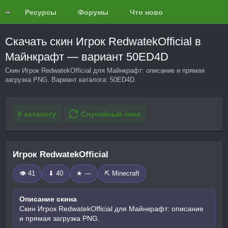
Ресурсы
Форумы
Что нового?
Обзоры
Скачать скин Игрок RedwatekOfficial в
Майнкрафт — вариант 50ED4D
Скин Игрок RedwatekOfficial для Майнкрафт: описание и прямая
загрузка PNG. Вариант каталога: 50ED4D.
К каталогу
Случайный скин
Игрок RedwatekOfficial
👁 41
⬇ 40
★ —
⛏️ Minecraft
Описание скина
Скин Игрок RedwatekOfficial для Майнкрафт: описание
и прямая загрузка PNG.