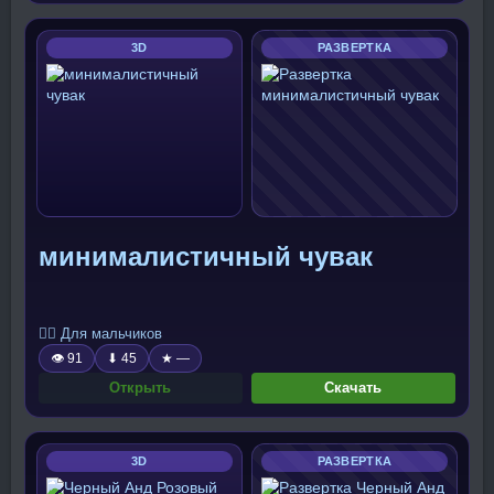
3D
РАЗВЕРТКА
минималистичный чувак
🧍‍♂️ Для мальчиков
👁 91
⬇ 45
★ —
Открыть
Скачать
3D
РАЗВЕРТКА