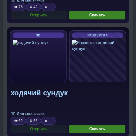
🧍‍♂️ Для мальчиков
👁 76
⬇ 42
★ —
Открыть
Скачать
3D
РАЗВЕРТКА
ходячий сундук
🧍‍♂️ Для мальчиков
👁 62
⬇ 56
★ —
Открыть
Скачать