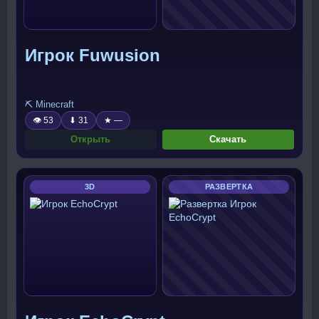
Игрок Fuwusion
⛏️ Minecraft
👁 53
⬇ 31
★ —
Открыть
Скачать
3D
РАЗВЕРТКА