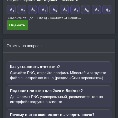
★
★
★
★
★
★
★
★
★
★
1
2
3
4
5
6
7
8
9
10
Выберите от 1 до 10 звезд и нажмите «Оценить».
Оценить
Ответы на вопросы
Как установить этот скин?
Скачайте PNG, откройте профиль Minecraft и загрузите
файл в настройках скина (раздел «Скин персонажа»).
Подходит ли скин для Java и Bedrock?
Да. Формат PNG универсальный, различается только
интерфейс загрузки в клиенте.
Почему в игре скин может выглядеть иначе?