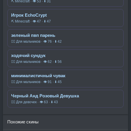
⛏️ Minecraft · 👁 53 · ⬇ 31
Игрок EchoCrypt
⛏️ Minecraft · 👁 47 · ⬇ 47
зеленый пвп парень
🧍‍♂️ Для мальчиков · 👁 76 · ⬇ 42
ходячий сундук
🧍‍♂️ Для мальчиков · 👁 62 · ⬇ 56
минималистичный чувак
🧍‍♂️ Для мальчиков · 👁 91 · ⬇ 45
Черный Анд Розовый Девушка
🧍‍♀️ Для девочек · 👁 63 · ⬇ 43
Похожие скины