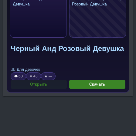
Черный Анд Розовый Девушка
🧍‍♀️ Для девочек
👁 63
⬇ 43
★ —
Открыть
Скачать