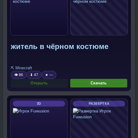
житель в чёрном костюме
⛏️ Minecraft
👁 86
⬇ 47
★ —
Открыть
Скачать
3D
РАЗВЕРТКА