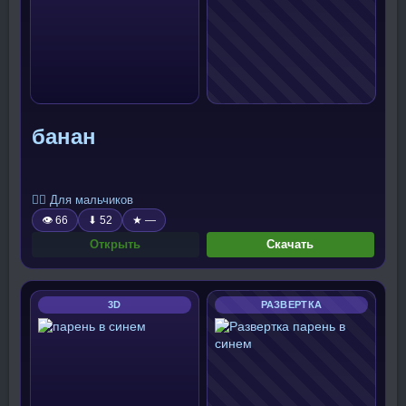
банан
🧍‍♂️ Для мальчиков
👁 66
⬇ 52
★ —
Открыть
Скачать
3D
РАЗВЕРТКА