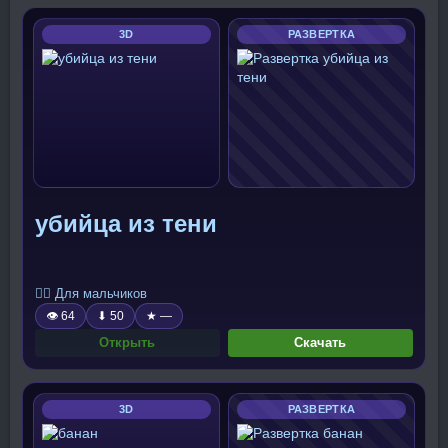
3D
РАЗВЕРТКА
убийца из тени
🧍‍♂️ Для мальчиков
👁 64
⬇ 50
★ —
Открыть
Скачать
3D
РАЗВЕРТКА