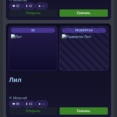
⛏️ Minecraft
👁 32
⬇ 42
★ —
Открыть
Скачать
3D
РАЗВЕРТКА
Лил
⛏️ Minecraft
👁 96
⬇ 43
★ —
Открыть
Скачать