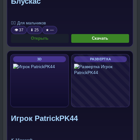
Блускас
🧍‍♂️ Для мальчиков
👁 37
⬇ 25
★ —
Открыть
Скачать
3D
РАЗВЕРТКА
Игрок PatrickPK44