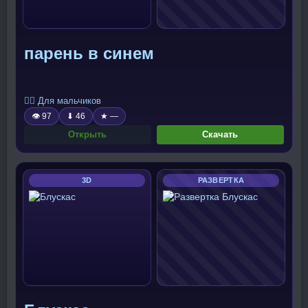
парень в синем
🧍‍♂️ Для мальчиков
👁 97
⬇ 46
★ —
Открыть
Скачать
3D
РАЗВЕРТКА