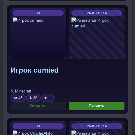
3D
РАЗВЕРТКА
Игрок cumied
⛏️ Minecraft
👁 45
⬇ 38
★ —
Открыть
Скачать
3D
РАЗВЕРТКА