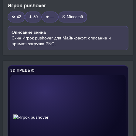
Игрок pushover
👁 42
⬇ 30
★ —
⛏️ Minecraft
Описание скина
Скин Игрок pushover для Майнкрафт: описание и
прямая загрузка PNG.
3D ПРЕВЬЮ