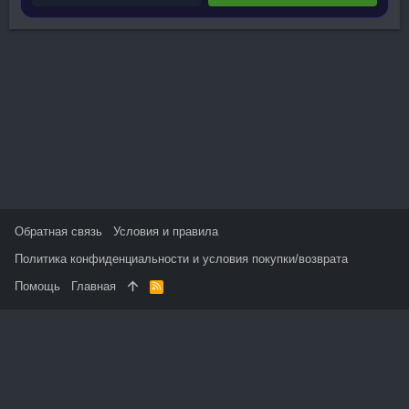
Обратная связь
Условия и правила
Политика конфиденциальности и условия покупки/возврата
Помощь
Главная
R
S
S
На данном сайте используются файлы cookie, чтобы
персонализировать контент и сохранить Ваш вход в систему,
если Вы зарегистрируетесь.
Продолжая использовать этот сайт, Вы соглашаетесь на
использование наших файлов cookie и принимаете
пользовательское соглашение и политику конфиденциальности.