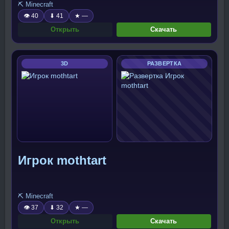
⛏️ Minecraft
👁 40
⬇ 41
★ —
Открыть
Скачать
3D
РАЗВЕРТКА
Игрок mothtart
⛏️ Minecraft
👁 37
⬇ 32
★ —
Открыть
Скачать