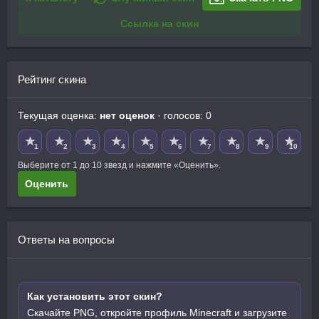
Ссылка на скин
Рейтинг скина
Текущая оценка:
нет оценок
· голосов: 0
★
★
★
★
★
★
★
★
★
★
1
2
3
4
5
6
7
8
9
10
Выберите от 1 до 10 звезд и нажмите «Оценить».
Оценить
Ответы на вопросы
Как установить этот скин?
Скачайте PNG, откройте профиль Minecraft и загрузите