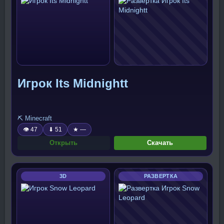
Игрок Its Midnightt
⛏️ Minecraft
👁 47
⬇ 51
★ —
Открыть
Скачать
3D
РАЗВЕРТКА