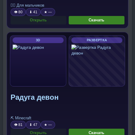
🧍‍♂️ Для мальчиков
👁 80
⬇ 41
★ —
Открыть
Скачать
3D
РАЗВЕРТКА
Радуга девон
⛏️ Minecraft
👁 81
⬇ 47
★ —
Открыть
Скачать