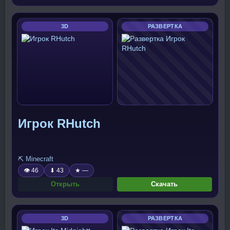
3D
РАЗВЕРТКА
Игрок RHutch
⛏️ Minecraft
👁 46
⬇ 43
★ —
Открыть
Скачать
3D
РАЗВЕРТКА