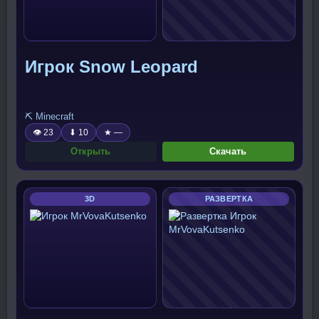
Игрок Snow Leopard
⛏️ Minecraft
👁 23
⬇ 10
★ —
Открыть
Скачать
3D
РАЗВЕРТКА