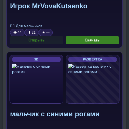
Игрок MrVovaKutsenko
🧍‍♂️ Для мальчиков
👁 44
⬇ 21
★ —
Открыть
Скачать
3D
РАЗВЕРТКА
мальчик с синими рогами